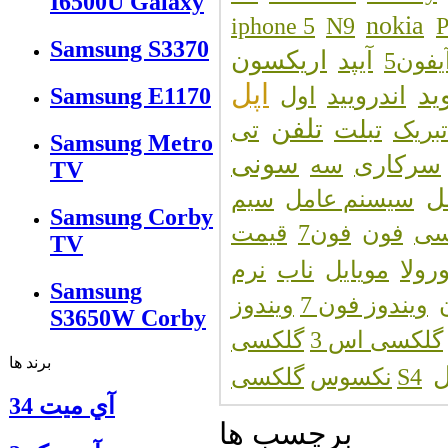
I6500U Galaxy
nokia
iphone 5
N9
P
Samsung S3370
اریکسون
یفون5
آیپد
اپل
ید
اندرویید
اول
Samsung E1170
تلفن
تبلت
تی
تبریک
Samsung Metro
سونی
سرکاری
سه
TV
ل
سیسنم عامل
سیم
Samsung Corby
سی
فون
فون7
قیمت
TV
رولا
ناب
مویایل
نرم
Samsung
ویندوز فون 7
ویندوز
S3650W Corby
گلکسی اس 3
گلکسی
برند ها
ل
گلکسیS4
نکسوس
آي ميت 34
برچسب ها