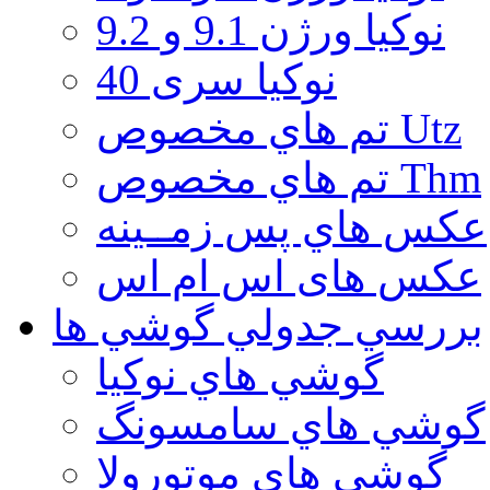
نوكيا ورژن 9.1 و 9.2
نوکیا سری 40
تم هاي مخصوص Utz
تم هاي مخصوص Thm
عكس هاي پس زمــينه
عكس های اس ام اس
بررسي جدولي گوشي ها
گوشي هاي نوكيا
گوشي هاي سامسونگ
گوشي هاي موتورولا