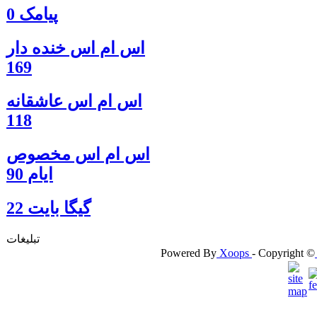
پیامک 0
اس ام اس خنده دار
169
اس ام اس عاشقانه
118
اس ام اس مخصوص
ایام 90
گيگا بايت 22
تبلیغات
Powered By
Xoops
- Copyright ©