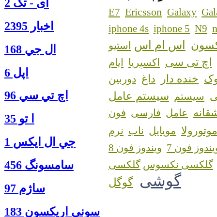
آی - تک 2
Ericsson
E7
Galaxy
Gal
اخبار 2395
n
iphone 4s
iphone 5
N9
اس ام اس
کسون
استیو
ال جي 168
اچ تی سی
اکسپریا
ایام
اپل 6
ک
خنده دار
داغ
دوربین
اچ تي سي 96
سیستم عامل
سیستم
قانه
عامل
فارسی
فون
ا‍ تو 35
وتورولا
مویایل
ناب
نرم
جي ال ايكس 1
یندوز فون 7
ویندوز فون 8
سامسونگ 456
گلکسی نکسوس
گوشی
گوگل
ساژم 97
سوني اريكسون 183