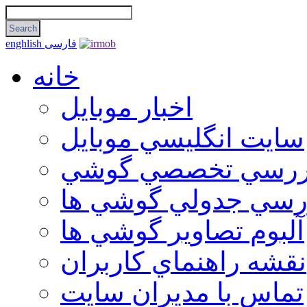
فارسی
enghlish
خانه
اخبار موبایل
سايت انگليسي موبايل
ررسي تخصصي گوشي
رسي جدولي گوشي ها
آلبوم تصاوير گوشي ها
نقشه راهنماي كاربران
تماس با مديران سايت