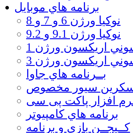
برنامه هاي موبايل
نوکیا ورژن 6 و 7 و 8
نوکیا ورژن 9.1 و 9.2
ني اريكسون ورژن 1
ني اريكسون ورژن 3
بــرنامه هاي جاوا
سكرين سيور مخصوص
رم افزار پاکت پی سی
برنامه هاي كامپيوتر
كــيجــن بازي و برنامه