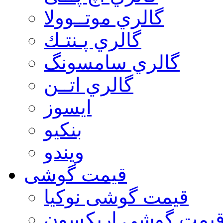
گالري موتــوولا
گالري پـنتـك
گالري سامسونگ
گالري اتــن
ایسوز
بنکیو
ویندو
قیمت گوشی
قیمت گوشی نوكيا
یمت گوشی اريكسون