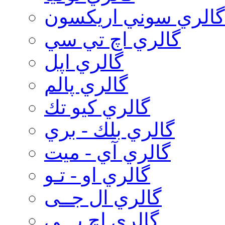
گالري سوني اريكسون
گالري اچ تي سي
گالري اپل
گالري پالم
گالري كيو تك
گالري بلك - بري
گالري آي - ميت
گالري او - تـو
گالري ال جــی
گالري اچ پـــی