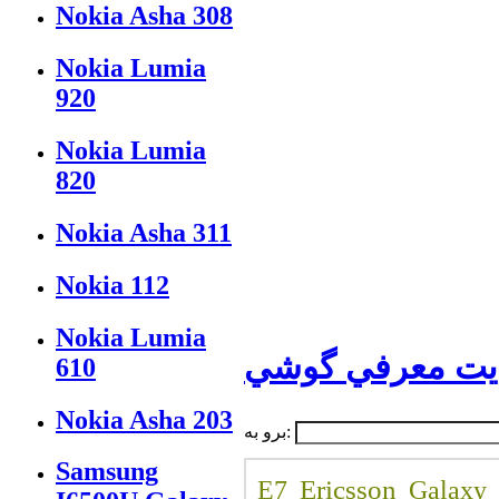
Nokia Asha 308
Nokia Lumia
920
Nokia Lumia
820
Nokia Asha 311
Nokia 112
Nokia Lumia
یت
معرفي گوشي
610
Nokia Asha 203
برو به:
Samsung
Ericsson
E7
Galaxy