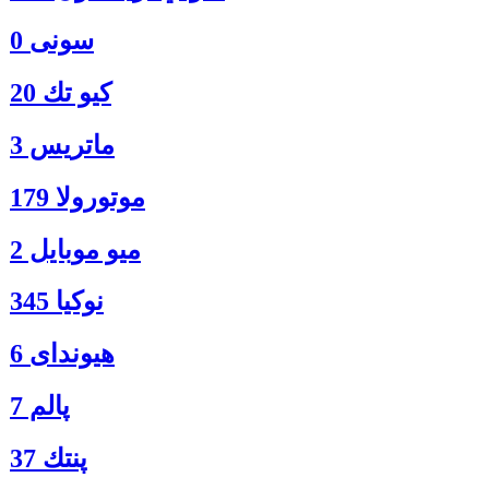
سونی 0
كيو تك 20
ماتريس 3
موتورولا 179
ميو موبايل 2
نوكيا 345
هیوندای 6
پالم 7
پنتك 37