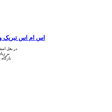
اس ام اس تبریک ول
در بغل ام
بر زبا
بارگاه