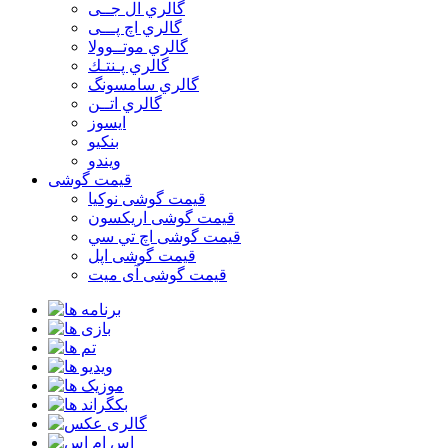
گالري ال جــی
گالري اچ پـــی
گالري موتــوولا
گالري پـنتـك
گالري سامسونگ
گالري اتــن
ایسوز
بنکیو
ویندو
قیمت گوشی
قیمت گوشی نوكيا
قیمت گوشی اريكسون
قیمت گوشی اچ تي سي
قیمت گوشی اپل
قیمت گوشی آی میت