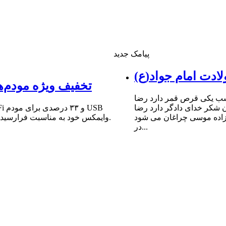
پیامک جدید
ادت امام جواد(ع)
تخفیف ویژه مودم‌ه
شب یکى قرص قمر دارد رضا
ن شکر خداى دادگر دارد رضا
 زاده موسى چراغان مى شود
وایمکس خود به مناسبت فرارسیدن سالروز میلاد مبارک حضرت امام علی (ع) و روز پدر خبر داد.
در...