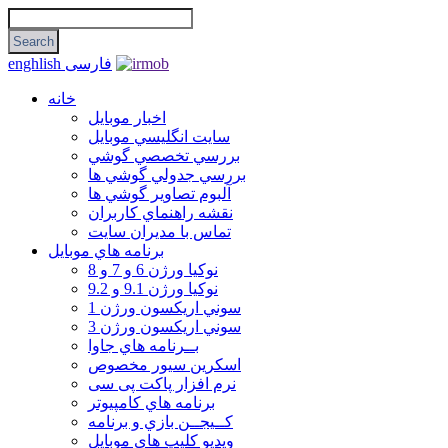
فارسی
enghlish
خانه
اخبار موبایل
سايت انگليسي موبايل
بررسي تخصصي گوشي
بررسي جدولي گوشي ها
آلبوم تصاوير گوشي ها
نقشه راهنماي كاربران
تماس با مديران سايت
برنامه هاي موبايل
نوکیا ورژن 6 و 7 و 8
نوکیا ورژن 9.1 و 9.2
سوني اريكسون ورژن 1
سوني اريكسون ورژن 3
بــرنامه هاي جاوا
اسكرين سيور مخصوص
نرم افزار پاکت پی سی
برنامه هاي كامپيوتر
كــيجــن بازي و برنامه
ويديو كليپ هاي موبايل