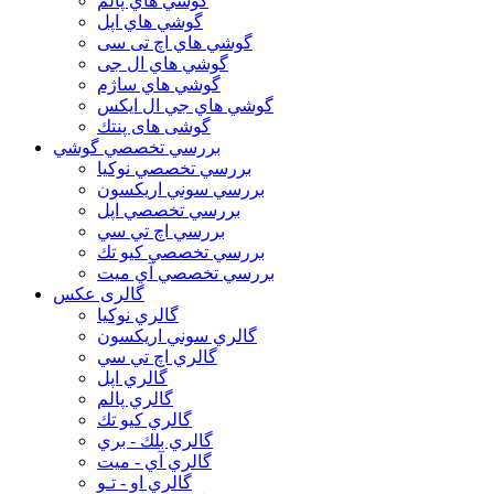
گوشي هاي پالم
گوشي هاي اپل
گوشي هاي اچ تی سی
گوشي هاي ال جی
گوشي هاي ساژم
گوشي هاي جي ال ايكس
گوشی های پنتك
بررسي تخصصي گوشي
بررسي تخصصي نوكيا
بررسي سوني اريكسون
بررسي تخصصي اپل
بررسي اچ تي سي
بررسي تخصصي كيو تك
بررسي تخصصي آي ميت
گالری عکس
گالري نوكيا
گالري سوني اريكسون
گالري اچ تي سي
گالري اپل
گالري پالم
گالري كيو تك
گالري بلك - بري
گالري آي - ميت
گالري او - تـو