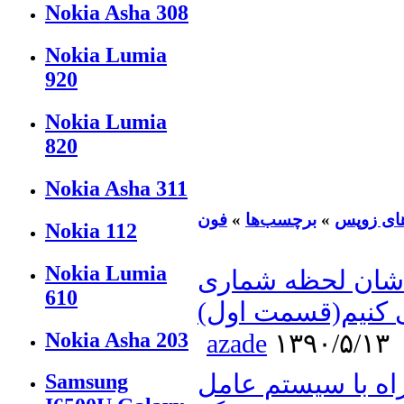
Nokia Asha 308
Nokia Lumia
920
Nokia Lumia
820
Nokia Asha 311
ای زوپس
»
برچسب‌ها
»
فون
Nokia 112
Nokia Lumia
شان لحظه شماری
610
کنیم(قسمت اول)
Nokia Asha 203
azade
۱۳۹۰/۵/۱۳
اه با سيستم عامل
Samsung