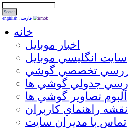
فارسی
enghlish
خانه
اخبار موبایل
سايت انگليسي موبايل
ررسي تخصصي گوشي
رسي جدولي گوشي ها
آلبوم تصاوير گوشي ها
نقشه راهنماي كاربران
تماس با مديران سايت