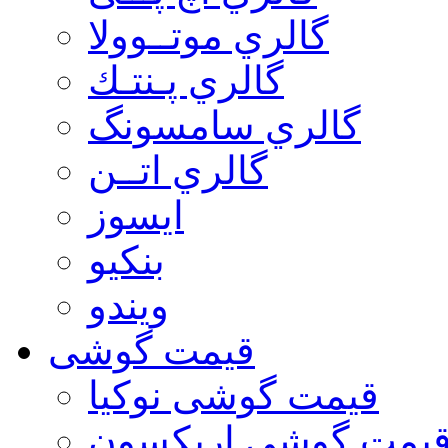
گالري موتــوولا
گالري پـنتـك
گالري سامسونگ
گالري اتــن
ایسوز
بنکیو
ویندو
قیمت گوشی
قیمت گوشی نوكيا
یمت گوشی اريكسون