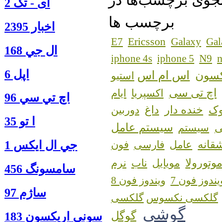
آی - تک 2
برچسب ها
اخبار 2395
Ericsson
E7
Galaxy
Gal
ال جي 168
n
iphone 4s
iphone 5
N9
اپل 6
اس ام اس
کسون
استیو
اچ تی سی
اکسپریا
ایام
اچ تي سي 96
ک
خنده دار
داغ
دوربین
ا‍ تو 35
سیستم عامل
سیستم
قانه
جي ال ايكس 1
عامل
فارسی
فون
وتورولا
مویایل
ناب
نرم
سامسونگ 456
یندوز فون 7
ویندوز فون 8
ساژم 97
گلکسی نکسوس
گوشی
گوگل
سوني اريكسون 183