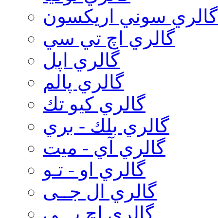
گالري سوني اريكسون
گالري اچ تي سي
گالري اپل
گالري پالم
گالري كيو تك
گالري بلك - بري
گالري آي - ميت
گالري او - تـو
گالري ال جــی
گالري اچ پـــی