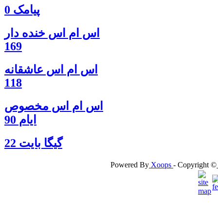
پیامک 0
اس ام اس خنده دار
169
اس ام اس عاشقانه
118
اس ام اس مخصوص
ایام 90
گيگا بايت 22
Powered By
Xoops
- Copyright ©