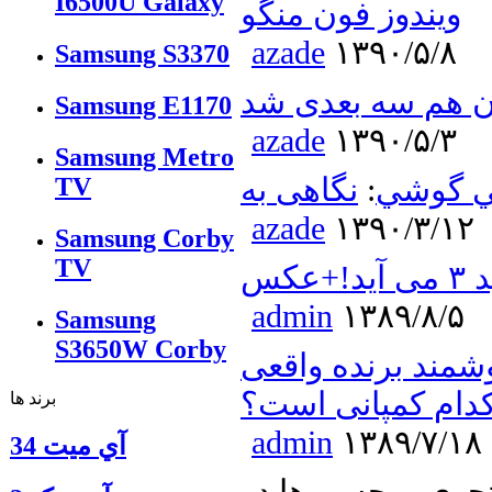
I6500U Galaxy
ويندوز فون منگو
azade
۱۳۹۰/۵/۸
Samsung S3370
ن هم سه بعدی شد
Samsung E1170
azade
۱۳۹۰/۵/۳
Samsung Metro
ي گوشي
:
TV
azade
۱۳۹۰/۳/۱۲
Samsung Corby
TV
کس
admin
۱۳۸۹/۸/۵
Samsung
S3650W Corby
شمند برنده واقعی
دام کمپانی است؟
برند ها
admin
۱۳۸۹/۷/۱۸
آي ميت 34