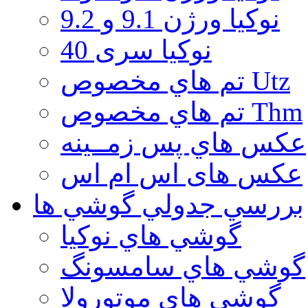
نوكيا ورژن 9.1 و 9.2
نوکیا سری 40
تم هاي مخصوص Utz
تم هاي مخصوص Thm
عكس هاي پس زمــينه
عكس های اس ام اس
بررسي جدولي گوشي ها
گوشي هاي نوكيا
گوشي هاي سامسونگ
گوشي هاي موتورولا