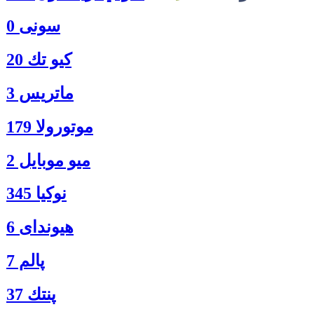
سونی 0
كيو تك 20
ماتريس 3
موتورولا 179
ميو موبايل 2
نوكيا 345
هیوندای 6
پالم 7
پنتك 37