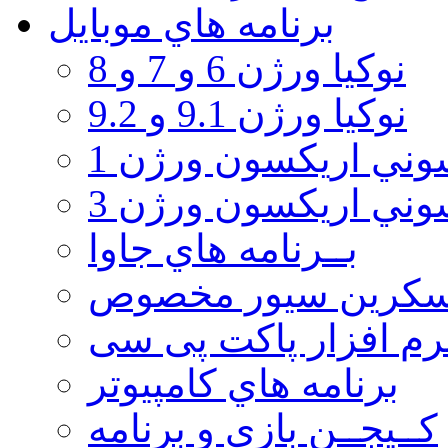
برنامه هاي موبايل
نوکیا ورژن 6 و 7 و 8
نوکیا ورژن 9.1 و 9.2
ني اريكسون ورژن 1
ني اريكسون ورژن 3
بــرنامه هاي جاوا
سكرين سيور مخصوص
رم افزار پاکت پی سی
برنامه هاي كامپيوتر
كــيجــن بازي و برنامه