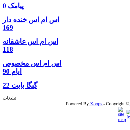
پیامک 0
اس ام اس خنده دار
169
اس ام اس عاشقانه
118
اس ام اس مخصوص
ایام 90
گيگا بايت 22
تبلیغات
Powered By
Xoops
- Copyright ©