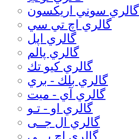
گالري سوني اريكسون
گالري اچ تي سي
گالري اپل
گالري پالم
گالري كيو تك
گالري بلك - بري
گالري آي - ميت
گالري او - تـو
گالري ال جــی
گالري اچ پـــی