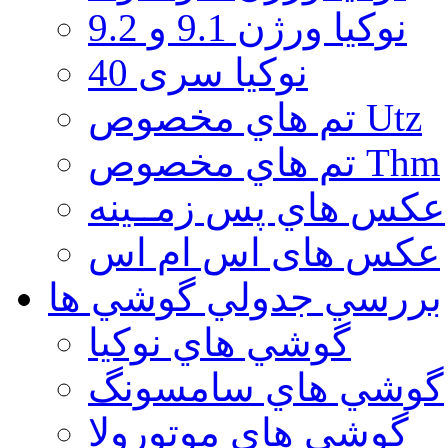
نوكيا ورژن 9.1 و 9.2
نوکیا سری 40
تم هاي مخصوص Utz
تم هاي مخصوص Thm
عكس هاي پس زمــينه
عكس های اس ام اس
بررسي جدولي گوشي ها
گوشي هاي نوكيا
گوشي هاي سامسونگ
گوشي هاي موتورولا