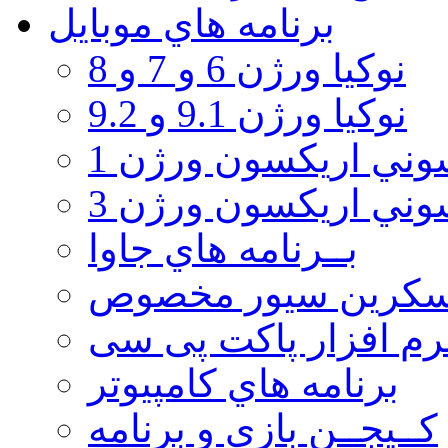
برنامه هاي موبايل
نوکیا ورژن 6 و 7 و 8
نوکیا ورژن 9.1 و 9.2
ني اريكسون ورژن 1
ني اريكسون ورژن 3
بــرنامه هاي جاوا
سكرين سيور مخصوص
رم افزار پاکت پی سی
برنامه هاي كامپيوتر
كــيجــن بازي و برنامه