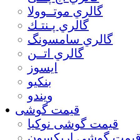
گالري موتــوولا
گالري پـنتـك
گالري سامسونگ
گالري اتــن
ایسوز
بنکیو
ویندو
قیمت گوشی
قیمت گوشی نوكيا
یمت گوشی اريكسون