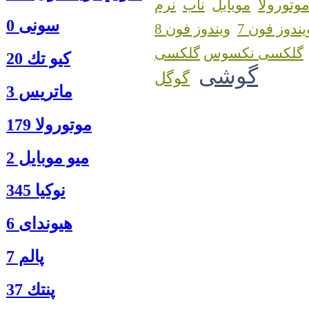
وتورولا
مویایل
ناب
نرم
سونی 0
یندوز فون 7
ویندوز فون 8
گلکسی نکسوس
كيو تك 20
گوشی
گوگل
ماتريس 3
موتورولا 179
ميو موبايل 2
نوكيا 345
هیوندای 6
پالم 7
پنتك 37