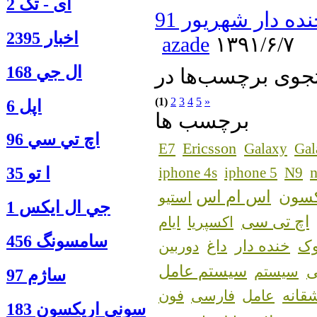
آی - تک 2
ه دار شهریور 91
اخبار 2395
azade
۱۳۹۱/۶/۷
ال جي 168
(1)
2
3
4
5
»
اپل 6
برچسب ها
اچ تي سي 96
Ericsson
E7
Galaxy
Gal
n
ا‍ تو 35
iphone 4s
iphone 5
N9
اس ام اس
کسون
استیو
جي ال ايكس 1
اچ تی سی
اکسپریا
ایام
سامسونگ 456
ک
خنده دار
داغ
دوربین
سیستم عامل
سیستم
ساژم 97
قانه
عامل
فارسی
فون
سوني اريكسون 183