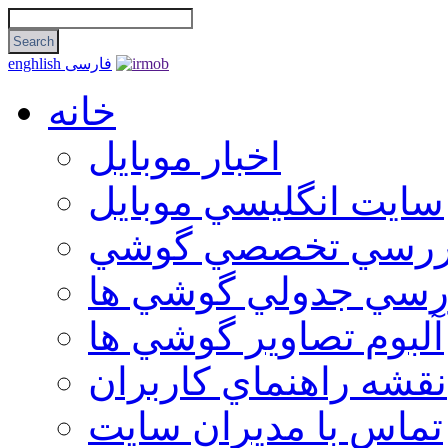
فارسی
enghlish
خانه
اخبار موبایل
سايت انگليسي موبايل
ررسي تخصصي گوشي
رسي جدولي گوشي ها
آلبوم تصاوير گوشي ها
نقشه راهنماي كاربران
تماس با مديران سايت