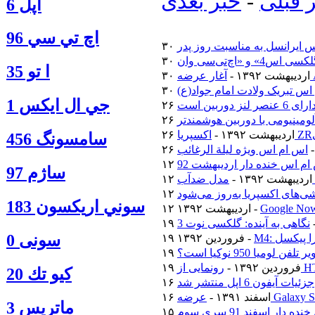
 قبلی
-
خبر بعدی
اپل 6
اچ تي سي 96
 ایرانسل به مناسبت روز پدر
ا‍ تو 35
۳۰ اردیبهشت ۱۳۹۲ -
اس تبریک ولادت امام جواد(ع)
جي ال ايكس 1
۲۶ اردیبهشت ۱۳۹۲ -
سامسونگ 456
اس ام اس ویژه لیلة الرغائب
م اس خنده دار اردیبهشت 92
ساژم 97
۱۲ اردیبهشت ۱۳۹۲ -
‌های اکسپریا به‌روز می‌شود
سوني اريكسون 183
۱۲ اردیبهشت ۱۳۹۲ -
نگاهی به آینده: گلکسی نوت 3
سونی 0
ترا پیکسل
۱۹ فروردین ۱۳۹۲ -
فن لومیا 950 نوکیا است؟
۱۹ فروردین ۱۳۹۲ -
كيو تك 20
جزئیات آیفون 6 اپل منتشر شد
۱۶ اسفند ۱۳۹۱ -
ماتريس 3
دار اسفند 91 سری سوم