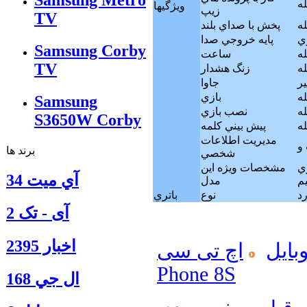
Samsung Metro
له
ويژگيها
زيپ
TV
له
پخش با صداي بلند
پايه خروجي صدا
Samsung Corby
له
ساعت
TV
له
زنگ هشدار
ر
جاوا
له
بازي
Samsung
له
نصب بازي
S3650W Corby
له
پيش بيني كلمه
مديريت اطلاعات
برند ها
شخصي
سور مجاورت براي
مشخصات ويژه اين
آي ميت 34
م
مدل
نوع
باتري
آی - تک 2
اخبار 2395
بایل
اچ تی سی
Phone 8S
ال جي 168