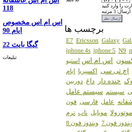
رت را وارد کنید
118
: 3 مرتبه
اس ام اس مخصوص
برچسب ها
ایام 90
Ericsson
E7
Galaxy
Gal
گيگا بايت 22
n
iphone 4s
iphone 5
N9
تبلیغات
اس ام اس
کسون
استیو
اچ تی سی
اکسپریا
ایام
ک
خنده دار
داغ
دوربین
سیستم عامل
سیستم
قانه
عامل
فارسی
فون
وتورولا
مویایل
ناب
نرم
یندوز فون 7
ویندوز فون 8