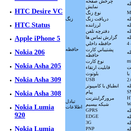
چرخش صفحه
له
نمايش
HTC Desire VC
M
نوع زنگ
له
دريافت زنگ
زنگ
HTC Status
له
لرزاننده
له
دفترچه تلفن
Apple iPhone 5
له
گزارش تماس ها
حافظه داخلي
حافظه
پشتيباني کارت
Nokia 206
له
حافظه
m
نوع کارت
Nokia Asha 205
قابليت ارتقاء
بلوتوث
Nokia Asha 309
USB
له
انطباق با کامپيوتر
S
پيام
Nokia Asha 308
H
مرورگراينترنت
تبادل
Wi
شبکه بيسيم
Nokia Lumia
اطلاعات
GPRS
له
920
EDGE
له
3G
له
Nokia Lumia
PNP
له