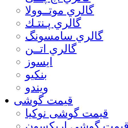
گالري موتــوولا
گالري پـنتـك
گالري سامسونگ
گالري اتــن
ایسوز
بنکیو
ویندو
قیمت گوشی
قیمت گوشی نوكيا
یمت گوشی اريكسون