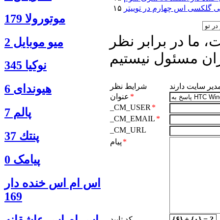
 گلکسی اس چهارم در توییتر
موتورولا 179
 ما در برابر نظر
ميو موبايل 2
ان مسئول نیستیم
نوكيا 345
مدیر سایت دارند
شرایط نظر
هیوندای 6
*
عنوان
_CM_USER
*
پالم 7
_CM_EMAIL
*
_CM_URL
پنتك 37
*
پیام
پیامک 0
اس ام اس خنده دار
169
اس ام اس عاشقانه
{۶} + {۰} = ?
کد تایید