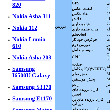
GPS
820
کيفيت عکس
ابعاد عکس
Nokia Asha 311
فلاش
فيلمبرداري
دوربين
Nokia 112
ه
مدت فيلمبرداري
ابعادفيلم
Nokia Lumia
فوکوس خودکار
ر
دوربين دوم
610
M
سيستم عامل
Q
Nokia Asha 203
CPU
G
صفحه
Samsung
كليدكامل(QWERTY)
M
پخش فيلم
I6500U Galaxy
M
پخش موسيقي
ر
راديو
Samsung S3370
كار با پرونده هاي
له
آفيس
Samsung E1170
كار با پرونده هاي پي
له
دي اف
كار با پرونده هاي