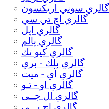
گالري سوني اريكسون
گالري اچ تي سي
گالري اپل
گالري پالم
گالري كيو تك
گالري بلك - بري
گالري آي - ميت
گالري او - تـو
گالري ال جــی
گالري اچ پـــی