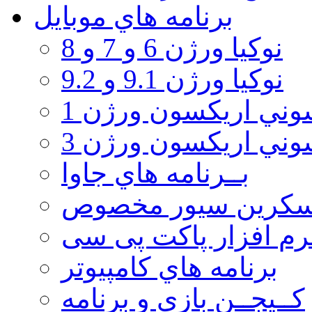
برنامه هاي موبايل
نوکیا ورژن 6 و 7 و 8
نوکیا ورژن 9.1 و 9.2
ني اريكسون ورژن 1
ني اريكسون ورژن 3
بــرنامه هاي جاوا
سكرين سيور مخصوص
رم افزار پاکت پی سی
برنامه هاي كامپيوتر
كــيجــن بازي و برنامه