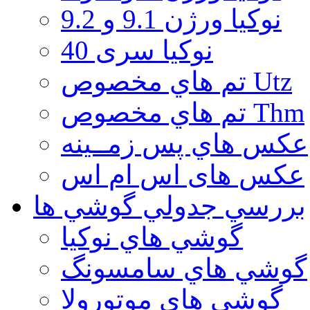
نوكيا ورژن 9.1 و 9.2
نوکیا سری 40
تم هاي مخصوص Utz
تم هاي مخصوص Thm
عكس هاي پس زمــينه
عكس های اس ام اس
بررسي جدولي گوشي ها
گوشي هاي نوكيا
گوشي هاي سامسونگ
گوشي هاي موتورولا