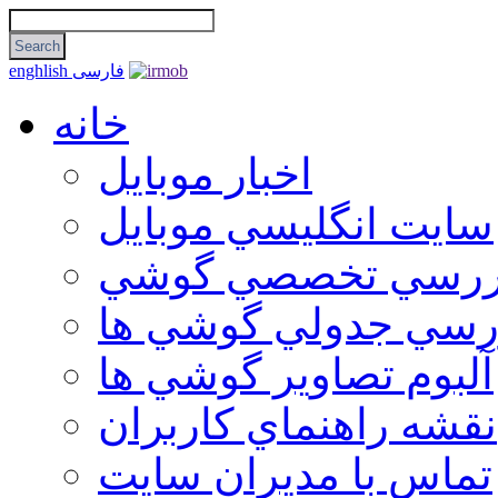
فارسی
enghlish
خانه
اخبار موبایل
سايت انگليسي موبايل
ررسي تخصصي گوشي
رسي جدولي گوشي ها
آلبوم تصاوير گوشي ها
نقشه راهنماي كاربران
تماس با مديران سايت