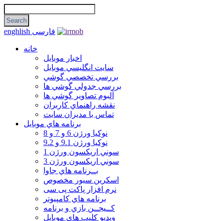
فارسی
enghlish
خانه
اخبار موبایل
سايت انگليسي موبايل
بررسي تخصصي گوشي
بررسي جدولي گوشي ها
آلبوم تصاوير گوشي ها
نقشه راهنماي كاربران
تماس با مديران سايت
برنامه هاي موبايل
نوکیا ورژن 6 و 7 و 8
نوکیا ورژن 9.1 و 9.2
سوني اريكسون ورژن 1
سوني اريكسون ورژن 3
بــرنامه هاي جاوا
اسكرين سيور مخصوص
نرم افزار پاکت پی سی
برنامه هاي كامپيوتر
كــيجــن بازي و برنامه
ويديو كليپ هاي موبايل