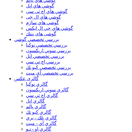
گوشي هاي پالم
گوشي هاي اپل
گوشي هاي اچ تی سی
گوشي هاي ال جی
گوشي هاي ساژم
گوشي هاي جي ال ايكس
گوشی های پنتك
بررسي تخصصي گوشي
بررسي تخصصي نوكيا
بررسي سوني اريكسون
بررسي تخصصي اپل
بررسي اچ تي سي
بررسي تخصصي كيو تك
بررسي تخصصي آي ميت
گالری عکس
گالري نوكيا
گالري سوني اريكسون
گالري اچ تي سي
گالري اپل
گالري پالم
گالري كيو تك
گالري بلك - بري
گالري آي - ميت
گالري او - تـو