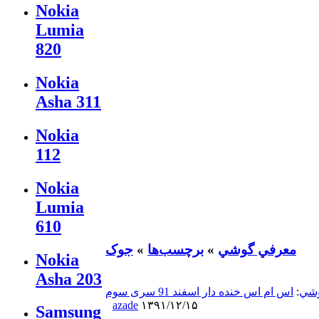
Nokia
Lumia
820
Nokia
Asha 311
Nokia
112
Nokia
Lumia
610
معرفي گوشي
»
برچسب‌ها
»
جوک
Nokia
Asha 203
وشي
:
اس ام اس خنده دار اسفند 91 سری سوم
azade
۱۳۹۱/۱۲/۱۵
Samsung