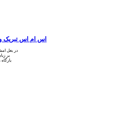
اس ام اس تبریک ول
در بغل ام
بر زبا
بارگاه