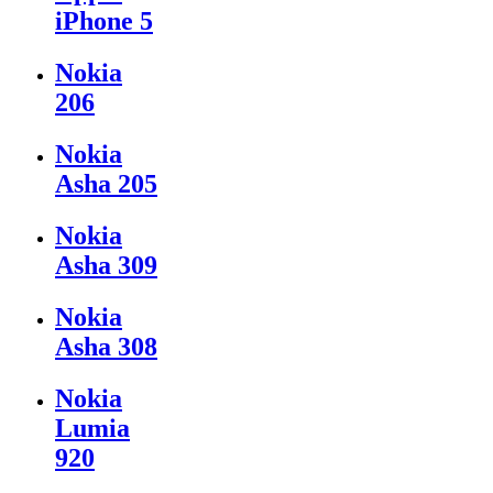
iPhone 5
Nokia
206
Nokia
Asha 205
Nokia
Asha 309
Nokia
Asha 308
Nokia
Lumia
920