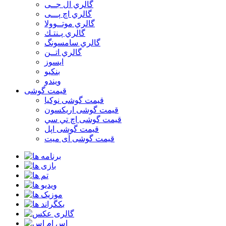
گالري ال جــی
گالري اچ پـــی
گالري موتــوولا
گالري پـنتـك
گالري سامسونگ
گالري اتــن
ایسوز
بنکیو
ویندو
قیمت گوشی
قیمت گوشی نوكيا
قیمت گوشی اريكسون
قیمت گوشی اچ تي سي
قیمت گوشی اپل
قیمت گوشی آی میت