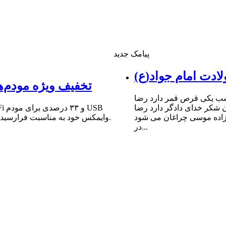
پیامک جدید
ادت امام جواد(ع)
تخفیف ویژه مودم‌ه
شب یکى قرص قمر دارد رضا
ن شکر خداى دادگر دارد رضا
 زاده موسى چراغان مى شود
وایمکس خود به مناسبت فرارسیدن سالروز میلاد مبارک حضرت امام علی (ع) و روز پدر خبر داد.
در...