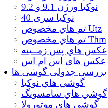
نوكيا ورژن 9.1 و 9.2
نوکیا سری 40
تم هاي مخصوص Utz
تم هاي مخصوص Thm
عكس هاي پس زمــينه
عكس های اس ام اس
بررسي جدولي گوشي ها
گوشي هاي نوكيا
گوشي هاي سامسونگ
گوشي هاي موتورولا