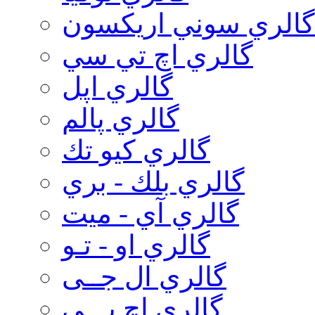
گالري سوني اريكسون
گالري اچ تي سي
گالري اپل
گالري پالم
گالري كيو تك
گالري بلك - بري
گالري آي - ميت
گالري او - تـو
گالري ال جــی
گالري اچ پـــی