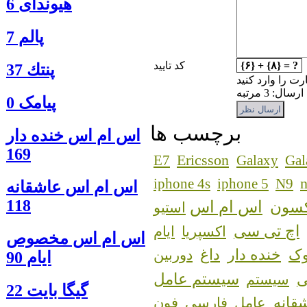
هیوندای 6
پالم 7
{۶} + {۸} = ?
کد تایید
پنتك 37
رت را وارد کنید
: 3 مرتبه
پیامک 0
برچسب ها
اس ام اس خنده دار
169
Ericsson
E7
Galaxy
Gal
n
iphone 4s
iphone 5
N9
اس ام اس عاشقانه
118
اس ام اس
کسون
استیو
اچ تی سی
اکسپریا
ایام
اس ام اس مخصوص
ک
خنده دار
داغ
دوربین
ایام 90
سیستم عامل
سیستم
گيگا بايت 22
قانه
عامل
فارسی
فون