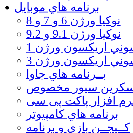
برنامه هاي موبايل
نوکیا ورژن 6 و 7 و 8
نوکیا ورژن 9.1 و 9.2
ني اريكسون ورژن 1
ني اريكسون ورژن 3
بــرنامه هاي جاوا
سكرين سيور مخصوص
رم افزار پاکت پی سی
برنامه هاي كامپيوتر
كــيجــن بازي و برنامه