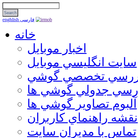
فارسی
enghlish
خانه
اخبار موبایل
سايت انگليسي موبايل
ررسي تخصصي گوشي
رسي جدولي گوشي ها
آلبوم تصاوير گوشي ها
نقشه راهنماي كاربران
تماس با مديران سايت