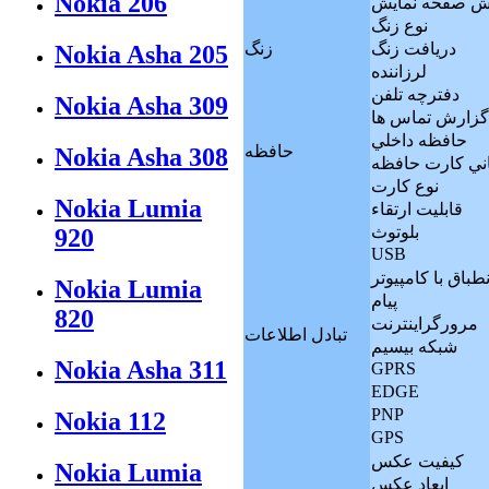
Nokia 206
 صفحه نمايش
نوع زنگ
دريافت زنگ
زنگ
Nokia Asha 205
لرزاننده
دفترچه تلفن
Nokia Asha 309
گزارش تماس ها
حافظه داخلي
حافظه
Nokia Asha 308
اني کارت حافظه
نوع کارت
Nokia Lumia
قابليت ارتقاء
بلوتوث
920
USB
نطباق با کامپيوتر
Nokia Lumia
پيام
820
مرورگراينترنت
تبادل اطلاعات
شبکه بيسيم
Nokia Asha 311
GPRS
EDGE
PNP
Nokia 112
GPS
کيفيت عکس
Nokia Lumia
ابعاد عکس