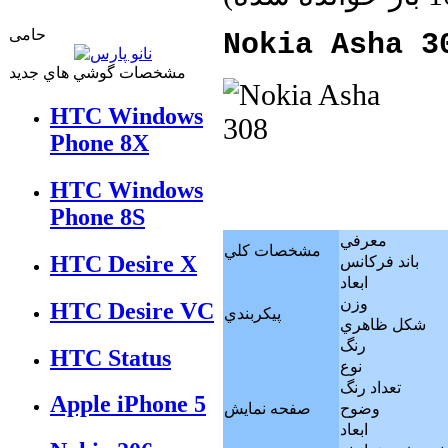
حامی
Nokia Asha 3
مشخصات گوشي هاي جديد
HTC Windows
Phone 8X
HTC Windows
Phone 8S
معرفي
مشخصات كلي
HTC Desire X
باند فرکانس
ابعاد
وزن
HTC Desire VC
پيکربندي
شکل ظاهري
رنگ
HTC Status
نوع
تعداد رنگ
Apple iPhone 5
وضوح
صفحه نمايش
ابعاد