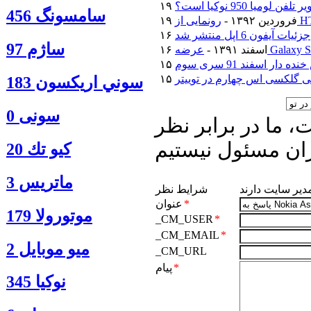
فن لومیا 950 نوکیا است؟
سامسونگ 456
۱۹ فروردین ۱۳۹۲ -
جزئیات آیفون 6 اپل منتشر شد
ساژم 97
۱۶ اسفند ۱۳۹۱ -
دار اسفند 91 سری سوم
 گلکسی اس چهارم در توییتر
سوني اريكسون 183
سونی 0
 ما در برابر نظر
ان مسئول نیستیم
كيو تك 20
ماتريس 3
مدیر سایت دارند
شرایط نظر
*
عنوان
موتورولا 179
_CM_USER
*
_CM_EMAIL
*
ميو موبايل 2
_CM_URL
*
پیام
نوكيا 345