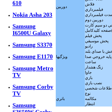
610
فلاش
دوربين
فيلمبرداري
Nokia Asha 203
دت فيلمبرداري
دوربين دوم
ني دو سيم كارت
Samsung
I6500U Galaxy
پخش فيلم
پخش موسيقي
Samsung S3370
راديو
ش با صداي بلند
Samsung E1170
پايه خروجي صدا
ويژگيها
ساعت
زنگ هشدار
Samsung Metro
جاوا
TV
بازي
نصب بازي
Samsung Corby
اطلاعات شخصي
TV
نوع
مکالمه
باتري
انتظار
Samsung
S3650W Corby