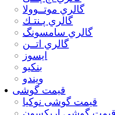
گالري موتــوولا
گالري پـنتـك
گالري سامسونگ
گالري اتــن
ایسوز
بنکیو
ویندو
قیمت گوشی
قیمت گوشی نوكيا
یمت گوشی اريكسون