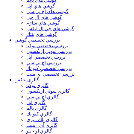
گوشي هاي پالم
گوشي هاي اپل
گوشي هاي اچ تی سی
گوشي هاي ال جی
گوشي هاي ساژم
گوشي هاي جي ال ايكس
گوشی های پنتك
بررسي تخصصي گوشي
بررسي تخصصي نوكيا
بررسي سوني اريكسون
بررسي تخصصي اپل
بررسي اچ تي سي
بررسي تخصصي كيو تك
بررسي تخصصي آي ميت
گالری عکس
گالري نوكيا
گالري سوني اريكسون
گالري اچ تي سي
گالري اپل
گالري پالم
گالري كيو تك
گالري بلك - بري
گالري آي - ميت
گالري او - تـو