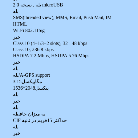
بله , نسخه 2.0 microUSB
بله
SMS(threaded view), MMS, Email, Push Mail, IM
HTML
Wi-Fi 802.11b/g
خير
Class 10 (4+1/3+2 slots), 32 - 48 kbps
Class 10, 236.8 kbps
HSDPA 7.2 Mbps, HSUPA 5.76 Mbps
خير
بله
بله/A-GPS support
3.15مگاپيکسل
1536*2048پيکسل
بله
خير
بله
به ميزان حافظه
CIF حداکثر 15فريم در ثانيه
بله
خير