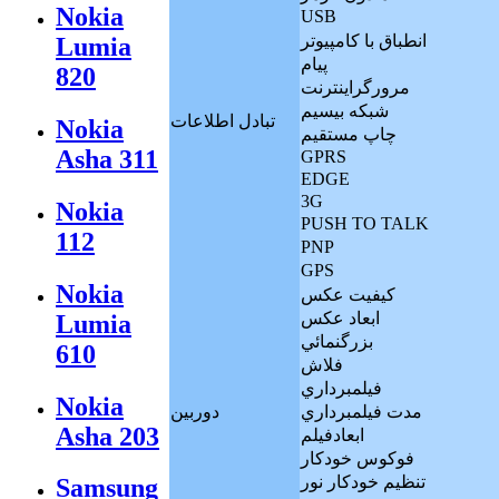
Nokia
USB
انطباق با کامپيوتر
Lumia
پيام
820
مرورگراينترنت
شبکه بيسيم
تبادل اطلاعات
Nokia
چاپ مستقيم
Asha 311
GPRS
EDGE
3G
Nokia
PUSH TO TALK
112
PNP
GPS
Nokia
کيفيت عکس
ابعاد عکس
Lumia
بزرگنمائي
610
فلاش
فيلمبرداري
Nokia
مدت فيلمبرداري
دوربين
Asha 203
ابعادفيلم
فوکوس خودکار
تنظيم خودکار نور
Samsung