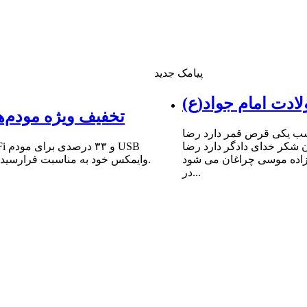
پیامک جدید
ادت امام جواد(ع)
تخفیف ویژه مودم‌ه
شب یکى قرص قمر دارد رضا
ن شکر خداى دادگر دارد رضا
 زاده موسى چراغان مى شود
وایمکس خود به مناسبت فرارسیدن سالروز میلاد مبارک حضرت امام علی (ع) و روز پدر خبر داد.
در...