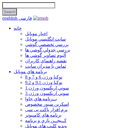
فارسی
enghlish
خانه
اخبار موبایل
سايت انگليسي موبايل
بررسي تخصصي گوشي
بررسي جدولي گوشي ها
آلبوم تصاوير گوشي ها
نقشه راهنماي كاربران
تماس با مديران سايت
برنامه هاي موبايل
نوکیا ورژن 6 و 7 و 8
نوکیا ورژن 9.1 و 9.2
سوني اريكسون ورژن 1
سوني اريكسون ورژن 3
بــرنامه هاي جاوا
اسكرين سيور مخصوص
نرم افزار پاکت پی سی
برنامه هاي كامپيوتر
كــيجــن بازي و برنامه
ويديو كليپ هاي موبايل