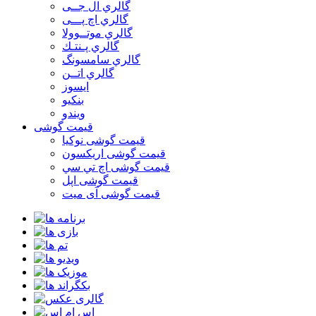
گالري ال جــی
گالري اچ پـــی
گالري موتــوولا
گالري پـنتـك
گالري سامسونگ
گالري اتــن
ایسوز
بنکیو
ویندو
قیمت گوشی
قیمت گوشی نوكيا
قیمت گوشی اريكسون
قیمت گوشی اچ تي سي
قیمت گوشی اپل
قیمت گوشی آی میت