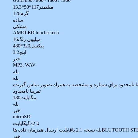
GSM 850 / 900 / 1800 / 1900
13.3*59*117ميليمتر
126گرم
ساده
مشکي
AMOLED touchscreen
16ميليون رنگ
480*320پيکسل
3.2اينچ
خير
MP3, WAV
بله
بله
با نامحدود براي شماره و مشخصه به همراه تصوير تماس گيرنده
تقريبا نامحدود
180مگابايت
بله
خير
microSD
تا 32گيگابايت
اقابليت ارسال همزمان داده هاBLUTOOTH STEREO
خير