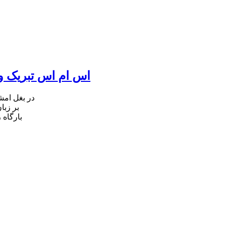
اس ام اس تبریک ول
در بغل ام
بر زبا
بارگاه