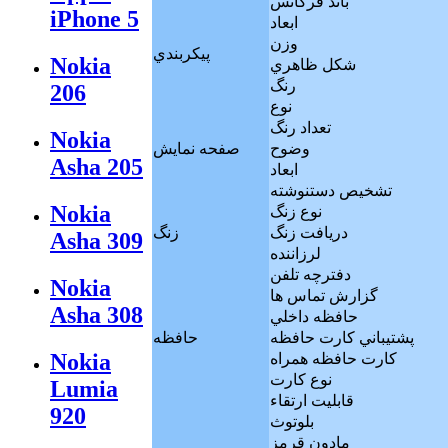
باند فرکانس
iPhone 5
ابعاد
وزن
پيکربندي
Nokia
شکل ظاهري
رنگ
206
نوع
تعداد رنگ
Nokia
وضوح
صفحه نمايش
Asha 205
ابعاد
تشخيص دستنوشته
Nokia
نوع زنگ
دريافت زنگ
زنگ
Asha 309
لرزاننده
دفترچه تلفن
Nokia
گزارش تماس ها
Asha 308
حافظه داخلي
پشتيباني کارت حافظه
حافظه
Nokia
كارت حافظه همراه
نوع کارت
Lumia
قابليت ارتقاء
920
بلوتوث
مادون قرمز