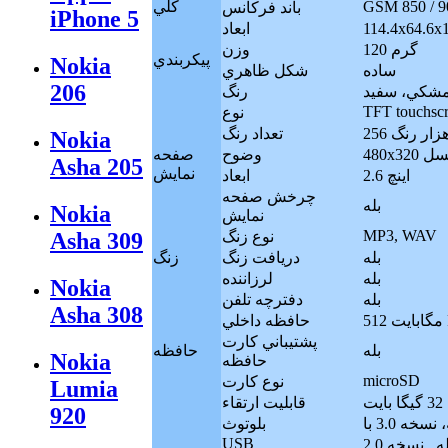
GSM 850 / 90
كلي
باند فرکانس
iPhone 5
ابعاد
120 گرم
وزن
پيکربندي
Nokia
ساده
شکل ظاهري
206
شکي، سفيد
رنگ
TFT touchsc
نوع
25 هزار رنگ
تعداد رنگ
Nokia
4 پيکسل
وضوح
صفحه
Asha 205
نمايش
2.6 اينچ
ابعاد
چرخش صفحه
بله
Nokia
نمايش
MP3, WAV
نوع زنگ
Asha 309
بله
دريافت زنگ
زنگ
بله
لرزاننده
Nokia
بله
دفترچه تلفن
Asha 308
حافظه داخلي
پشتيباني کارت
بله
حافظه
Nokia
حافظه
microSD
نوع کارت
Lumia
 بايت
قابليت ارتقاء
920
بلوتوث
USB