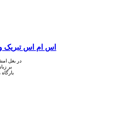
اس ام اس تبریک ول
در بغل ام
بر زبا
بارگاه