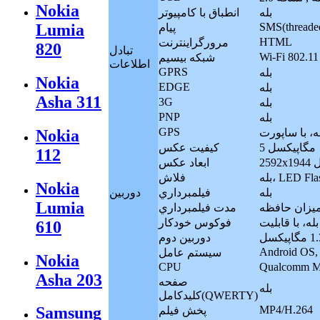
Nokia
بله
انطباق با کامپيوتر
SMS(threade
Lumia
پيام
HTML
مرورگراينترنت
820
تبادل
Wi-Fi 802.11 
شبکه بيسيم
اطلاعات
GPRS
بله
Nokia
EDGE
بله
Asha 311
3G
بله
PNP
بله
GPS
Nokia
5 مگاپيکسل
کيفيت عکس
112
کسل
ابعاد عکس
، LED Flash
فلاش
Nokia
بله
فيلمبرداري
دوربين
Lumia
ميزان حافظه
مدت فيلمبرداري
فوکوس خودکار
610
دوربين دوم
Android OS, 
سيستم عامل
Nokia
CPU
Qualcomm M
Asha 203
صفحه
بله
كليدكامل(QWERTY)
MP4/H.264
Samsung
پخش فيلم