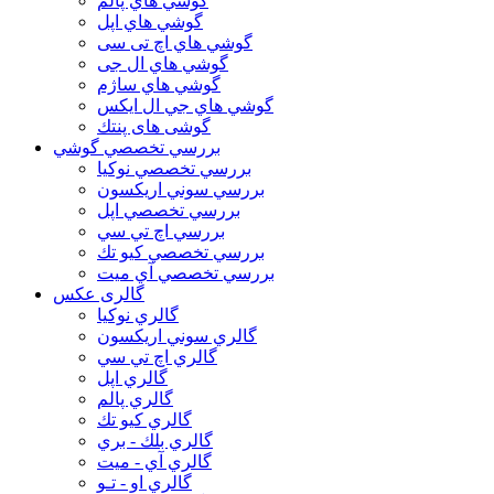
گوشي هاي پالم
گوشي هاي اپل
گوشي هاي اچ تی سی
گوشي هاي ال جی
گوشي هاي ساژم
گوشي هاي جي ال ايكس
گوشی های پنتك
بررسي تخصصي گوشي
بررسي تخصصي نوكيا
بررسي سوني اريكسون
بررسي تخصصي اپل
بررسي اچ تي سي
بررسي تخصصي كيو تك
بررسي تخصصي آي ميت
گالری عکس
گالري نوكيا
گالري سوني اريكسون
گالري اچ تي سي
گالري اپل
گالري پالم
گالري كيو تك
گالري بلك - بري
گالري آي - ميت
گالري او - تـو