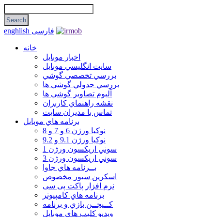
فارسی
enghlish
خانه
اخبار موبایل
سايت انگليسي موبايل
بررسي تخصصي گوشي
بررسي جدولي گوشي ها
آلبوم تصاوير گوشي ها
نقشه راهنماي كاربران
تماس با مديران سايت
برنامه هاي موبايل
نوکیا ورژن 6 و 7 و 8
نوکیا ورژن 9.1 و 9.2
سوني اريكسون ورژن 1
سوني اريكسون ورژن 3
بــرنامه هاي جاوا
اسكرين سيور مخصوص
نرم افزار پاکت پی سی
برنامه هاي كامپيوتر
كــيجــن بازي و برنامه
ويديو كليپ هاي موبايل