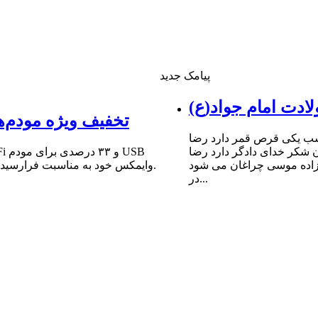
پیامک جدید
ادت امام جواد(ع)
تخفیف ویژه مودم‌ه
شب یکى قرص قمر دارد رضا
ن شکر خداى دادگر دارد رضا
 زاده موسى چراغان مى شود
وایمکس خود به مناسبت فرارسیدن سالروز میلاد مبارک حضرت امام علی (ع) و روز پدر خبر داد.
در...