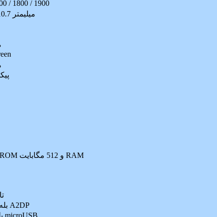
0 / 1800 / 1900
114.4x64.6x10.7 ميليمتر
م
reen
6
80x320
512 مگابايت ROM و 512 مگابايت RAM
تا 32 گيگا
بله، نسخه 3.0 با A2DP
بله , نسخه 2.0 microUSB