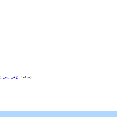
دسته :
اچ تي سي
در 