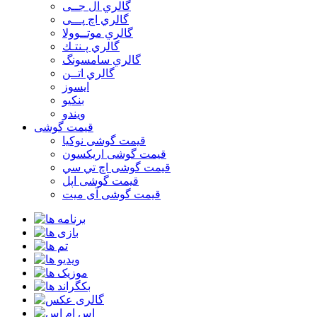
گالري ال جــی
گالري اچ پـــی
گالري موتــوولا
گالري پـنتـك
گالري سامسونگ
گالري اتــن
ایسوز
بنکیو
ویندو
قیمت گوشی
قیمت گوشی نوكيا
قیمت گوشی اريكسون
قیمت گوشی اچ تي سي
قیمت گوشی اپل
قیمت گوشی آی میت