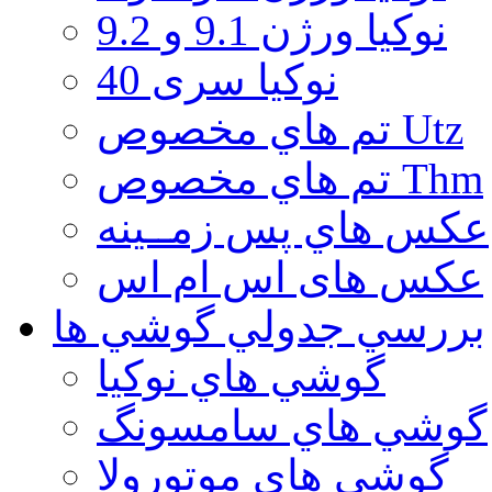
نوكيا ورژن 9.1 و 9.2
نوکیا سری 40
تم هاي مخصوص Utz
تم هاي مخصوص Thm
عكس هاي پس زمــينه
عكس های اس ام اس
بررسي جدولي گوشي ها
گوشي هاي نوكيا
گوشي هاي سامسونگ
گوشي هاي موتورولا