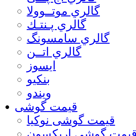
گالري موتــوولا
گالري پـنتـك
گالري سامسونگ
گالري اتــن
ایسوز
بنکیو
ویندو
قیمت گوشی
قیمت گوشی نوكيا
یمت گوشی اريكسون