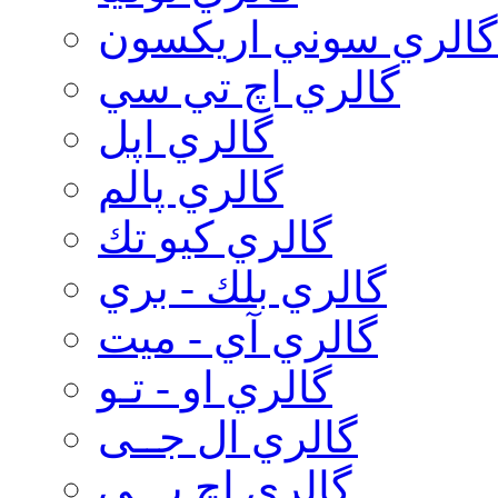
گالري سوني اريكسون
گالري اچ تي سي
گالري اپل
گالري پالم
گالري كيو تك
گالري بلك - بري
گالري آي - ميت
گالري او - تـو
گالري ال جــی
گالري اچ پـــی