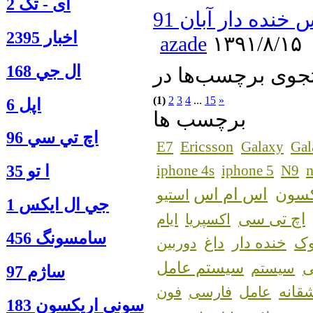
آی - تک 2
خنده دار آبان 91
اخبار 2395
azade
۱۳۹۱/۸/۱۵
ال جي 168
(1)
2
3
4
...
15
»
اپل 6
برچسب ها
اچ تي سي 96
Ericsson
E7
Galaxy
Gal
n
ا‍ تو 35
iphone 4s
iphone 5
N9
اس ام اس
کسون
استیو
جي ال ايكس 1
اچ تی سی
اکسپریا
ایام
سامسونگ 456
ک
خنده دار
داغ
دوربین
سیستم عامل
سیستم
ساژم 97
قانه
عامل
فارسی
فون
سوني اريكسون 183