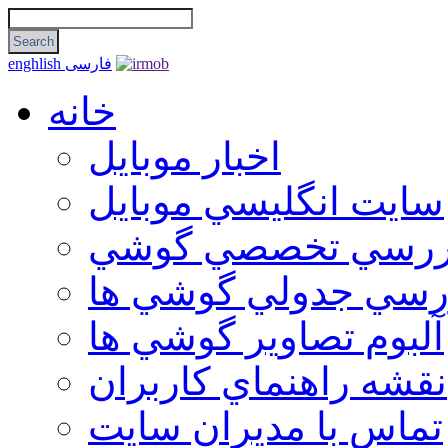
فارسی
enghlish
خانه
اخبار موبایل
سايت انگليسي موبايل
ررسي تخصصي گوشي
رسي جدولي گوشي ها
آلبوم تصاوير گوشي ها
نقشه راهنماي كاربران
تماس با مديران سايت