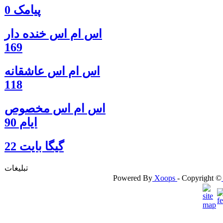
پیامک 0
اس ام اس خنده دار
169
اس ام اس عاشقانه
118
اس ام اس مخصوص
ایام 90
گيگا بايت 22
تبلیغات
Powered By
Xoops
- Copyright ©