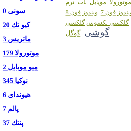
وتورولا
مویایل
ناب
نرم
سونی 0
یندوز فون 7
ویندوز فون 8
گلکسی نکسوس
كيو تك 20
گوشی
گوگل
ماتريس 3
موتورولا 179
ميو موبايل 2
نوكيا 345
هیوندای 6
پالم 7
پنتك 37