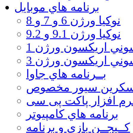
برنامه هاي موبايل
نوکیا ورژن 6 و 7 و 8
نوکیا ورژن 9.1 و 9.2
ني اريكسون ورژن 1
ني اريكسون ورژن 3
بــرنامه هاي جاوا
سكرين سيور مخصوص
رم افزار پاکت پی سی
برنامه هاي كامپيوتر
كــيجــن بازي و برنامه