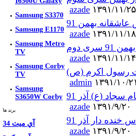
I6500U Galaxy
azade
۱۳۹۱/۱۱/۲۵
Samsung S3370
اشقانه بهمن 91
Samsung E1170
azade
۱۳۹۱/۱۱/۱۸
Samsung Metro
سری دوم
TV
azade
۱۳۹۱/۱۱/۱۴
Samsung Corby
 رسول اکرم (ص)
TV
admin
۱۳۹۱/۱۰/۲
Samsung
سجاد (ع) آذر 91
S3650W Corby
azade
۱۳۹۱/۹/۲۰
برند ها
 خنده دار آذر 91
آي ميت 34
azade
۱۳۹۱/۹/۲۰