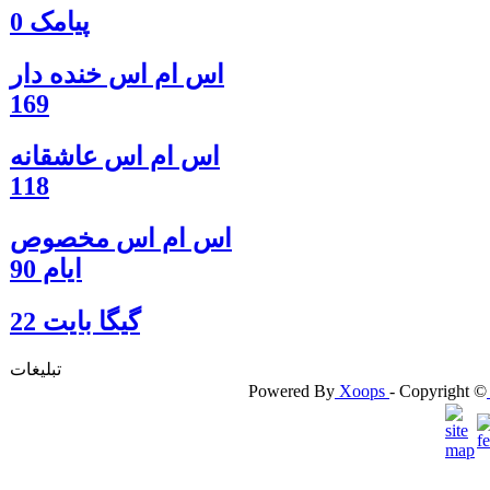
پیامک 0
اس ام اس خنده دار
169
اس ام اس عاشقانه
118
اس ام اس مخصوص
ایام 90
گيگا بايت 22
تبلیغات
Powered By
Xoops
- Copyright ©