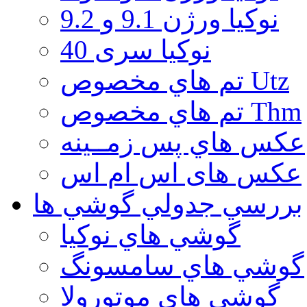
نوكيا ورژن 9.1 و 9.2
نوکیا سری 40
تم هاي مخصوص Utz
تم هاي مخصوص Thm
عكس هاي پس زمــينه
عكس های اس ام اس
بررسي جدولي گوشي ها
گوشي هاي نوكيا
گوشي هاي سامسونگ
گوشي هاي موتورولا