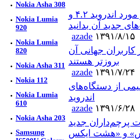
Nokia Asha 308
تمام چیزهایی که باید در مورد اندروید ۴.۲ و
Nokia Lumia
های جدید آن بدانید
920
azade
۱۳۹۱/۸/۱۵
Nokia Lumia
ز کاربران جهانی آن
820
بروزتر هستند
Nokia Asha 311
azade
۱۳۹۱/۷/۲۴
Nokia 112
یمی از دستگاه‌های
Nokia Lumia
اندروید
610
azade
۱۳۹۱/۶/۲۸
Nokia Asha 203
پرچم‌داران جدید
Samsung