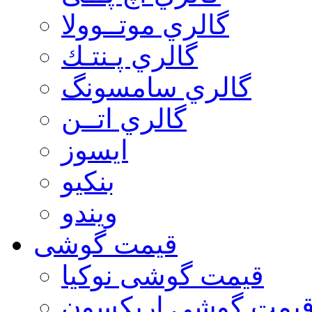
گالري موتــوولا
گالري پـنتـك
گالري سامسونگ
گالري اتــن
ایسوز
بنکیو
ویندو
قیمت گوشی
قیمت گوشی نوكيا
یمت گوشی اريكسون