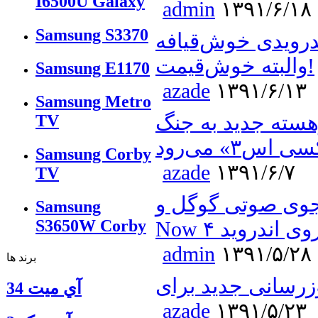
I6500U Galaxy
admin
۱۳۹۱/۶/۱۸
Samsung S3370
ندرویدی خوش‌قیافه
والبته خوش‌قیمت!
Samsung E1170
azade
۱۳۹۱/۶/۱۳
Samsung Metro
هسته جدید به جنگ
TV
 اس۳» می‌رود
Samsung Corby
azade
۱۳۹۱/۶/۷
TV
وتی گوگل و Google
Samsung
S3650W Corby
No روی اندروید ۴
admin
۱۳۹۱/۵/۲۸
برند ها
آي ميت 34
azade
۱۳۹۱/۵/۲۳