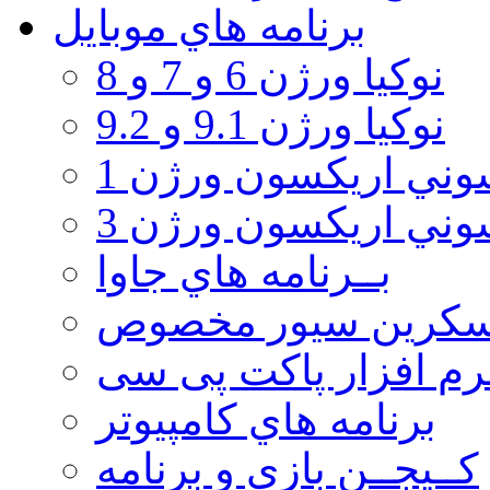
برنامه هاي موبايل
نوکیا ورژن 6 و 7 و 8
نوکیا ورژن 9.1 و 9.2
ني اريكسون ورژن 1
ني اريكسون ورژن 3
بــرنامه هاي جاوا
سكرين سيور مخصوص
رم افزار پاکت پی سی
برنامه هاي كامپيوتر
كــيجــن بازي و برنامه