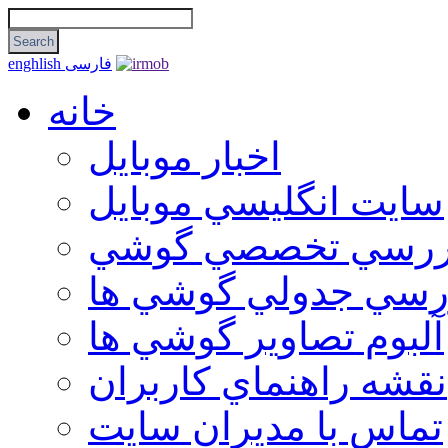
فارسی
enghlish
خانه
اخبار موبایل
سايت انگليسي موبايل
ررسي تخصصي گوشي
رسي جدولي گوشي ها
آلبوم تصاوير گوشي ها
نقشه راهنماي كاربران
تماس با مديران سايت