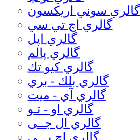
گالري سوني اريكسون
گالري اچ تي سي
گالري اپل
گالري پالم
گالري كيو تك
گالري بلك - بري
گالري آي - ميت
گالري او - تـو
گالري ال جــی
گالري اچ پـــی