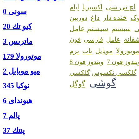
اچ تی سی
اکسپریا
ایام
سونی 0
ک
خنده دار
داغ
دوربین
كيو تك 20
سیستم عامل
سیستم
قانه
عامل
فارسی
فون
ماتريس 3
وتورولا
مویایل
ناب
نرم
موتورولا 179
یندوز فون 7
ویندوز فون 8
ميو موبايل 2
گلکسی نکسوس
گوشی
گوگل
نوكيا 345
هیوندای 6
پالم 7
پنتك 37