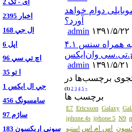
آی - تک 2
وبایلی دوام خواهد
اخبار 2395
آورد؟
admin
۱۳۹۱/۵/۲۲
ال جي 168
عرضه آپدیت اندروید ۴.۰.۴ به همراه سنس ۴.۱
اپل 6
چ.تی.سی وان‌ایکس
اچ تي سي 96
admin
۱۳۹۱/۵/۲۱
ا‍ تو 35
جي ال ايكس 1
(1)
2
3
4
5
»
برچسب ها
سامسونگ 456
Ericsson
E7
Galaxy
Gal
ساژم 97
n
iphone 4s
iphone 5
N9
اس ام اس
کسون
سوني اريكسون 183
استیو