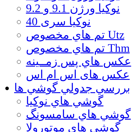
نوكيا ورژن 9.1 و 9.2
نوکیا سری 40
تم هاي مخصوص Utz
تم هاي مخصوص Thm
عكس هاي پس زمــينه
عكس های اس ام اس
بررسي جدولي گوشي ها
گوشي هاي نوكيا
گوشي هاي سامسونگ
گوشي هاي موتورولا