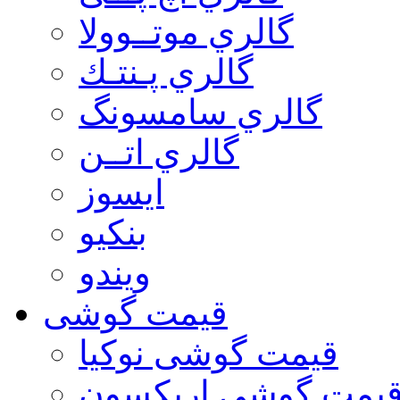
گالري موتــوولا
گالري پـنتـك
گالري سامسونگ
گالري اتــن
ایسوز
بنکیو
ویندو
قیمت گوشی
قیمت گوشی نوكيا
یمت گوشی اريكسون