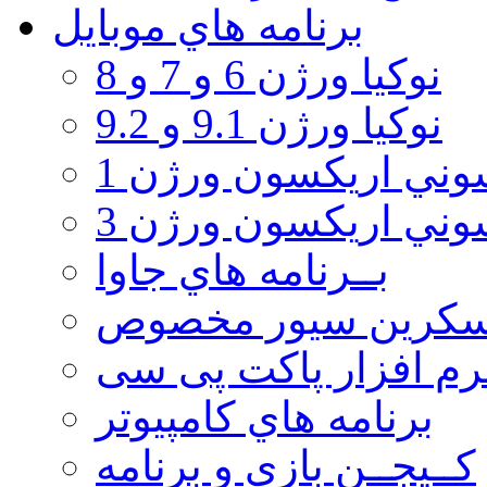
برنامه هاي موبايل
نوکیا ورژن 6 و 7 و 8
نوکیا ورژن 9.1 و 9.2
ني اريكسون ورژن 1
ني اريكسون ورژن 3
بــرنامه هاي جاوا
سكرين سيور مخصوص
رم افزار پاکت پی سی
برنامه هاي كامپيوتر
كــيجــن بازي و برنامه