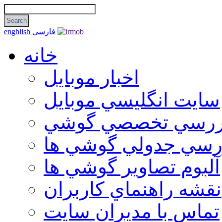
فارسی
enghlish
خانه
اخبار موبایل
سايت انگليسي موبايل
ررسي تخصصي گوشي
رسي جدولي گوشي ها
آلبوم تصاوير گوشي ها
نقشه راهنماي كاربران
تماس با مديران سايت