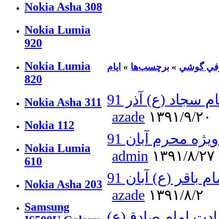
Nokia Asha 308
Nokia Lumia
920
Nokia Lumia
في گوشي
»
برچسب‌ها
»
ایام
820
سجاد (ع) آذر 91
Nokia Asha 311
azade
۱۳۹۱/۹/۲۰
Nokia 112
ژه محرم آبان 91
Nokia Lumia
admin
۱۳۹۱/۸/۲۷
610
اقر (ع) آبان 91
Nokia Asha 203
azade
۱۳۹۱/۸/۲
Samsung
دت امام صادق(ع)