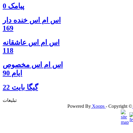
پیامک 0
اس ام اس خنده دار
169
اس ام اس عاشقانه
118
اس ام اس مخصوص
ایام 90
گيگا بايت 22
تبلیغات
Powered By
Xoops
- Copyright ©