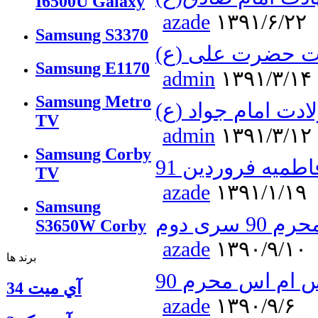
I6500U Galaxy
azade
۱۳۹۱/۶/۲۲
Samsung S3370
ت حضرت علی (ع)
Samsung E1170
admin
۱۳۹۱/۳/۱۴
Samsung Metro
دت امام جواد (ع)
TV
admin
۱۳۹۱/۳/۱۲
Samsung Corby
طمیه فروردین 91
TV
azade
۱۳۹۱/۱/۱۹
Samsung
سری دوم
S3650W Corby
azade
۱۳۹۰/۹/۱۰
برند ها
 ام اس محرم 90
آي ميت 34
azade
۱۳۹۰/۹/۶