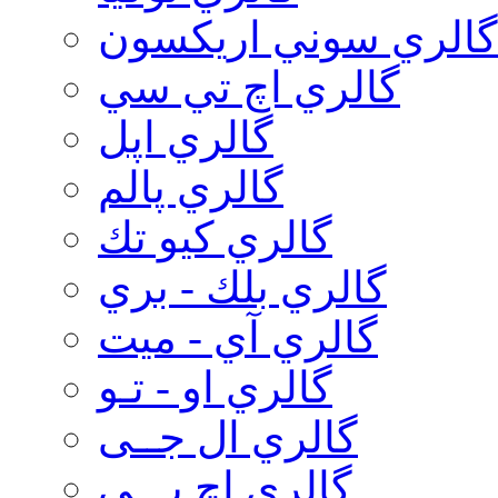
گالري سوني اريكسون
گالري اچ تي سي
گالري اپل
گالري پالم
گالري كيو تك
گالري بلك - بري
گالري آي - ميت
گالري او - تـو
گالري ال جــی
گالري اچ پـــی