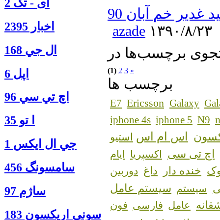
آی - تک 2
غدیر خم آبان 90
اخبار 2395
azade
۱۳۹۰/۸/۲۳
ال جي 168
(1)
2
3
»
اپل 6
برچسب ها
اچ تي سي 96
Ericsson
E7
Galaxy
Gal
n
ا‍ تو 35
iphone 4s
iphone 5
N9
اس ام اس
کسون
استیو
جي ال ايكس 1
اچ تی سی
اکسپریا
ایام
سامسونگ 456
ک
خنده دار
داغ
دوربین
سیستم عامل
سیستم
ساژم 97
قانه
عامل
فارسی
فون
سوني اريكسون 183