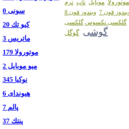
وتورولا
مویایل
ناب
نرم
سونی 0
یندوز فون 7
ویندوز فون 8
گلکسی نکسوس
كيو تك 20
گوشی
گوگل
ماتريس 3
موتورولا 179
ميو موبايل 2
نوكيا 345
هیوندای 6
پالم 7
پنتك 37