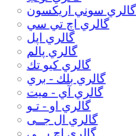
گالري سوني اريكسون
گالري اچ تي سي
گالري اپل
گالري پالم
گالري كيو تك
گالري بلك - بري
گالري آي - ميت
گالري او - تـو
گالري ال جــی
گالري اچ پـــی