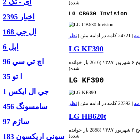
آی - تک 2
شده
)
LG CB630 Invision
اخبار 2395
ال جي 168
مه
| 24721 کلمه در ادامه متن |
نظر
اپل 6
LG KF390
اچ تي سي 96
ور ۱۳۸۷
(
2616 بار خوانده
شده
)
ا‍ تو 35
LG KF390
جي ال ايكس 1
مه
| 22392 کلمه در ادامه متن |
نظر
سامسونگ 456
LG HB620t
ساژم 97
ور ۱۳۸۷
(
2858 بار خوانده
سوني اريكسون 183
شده
)