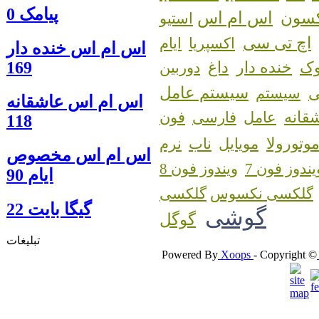
پیامک 0
اس ام اس
کسون
استیو
اچ تی سی
اکسپریا
ایام
اس ام اس خنده دار
169
ک
خنده دار
داغ
دوربین
سیستم عامل
سیستم
اس ام اس عاشقانه
قانه
عامل
فارسی
فون
118
وتورولا
مویایل
ناب
نرم
اس ام اس مخصوص
یندوز فون 7
ویندوز فون 8
ایام 90
گلکسی نکسوس
گيگا بايت 22
گوشی
گوگل
تبلیغات
Powered By
Xoops
- Copyright ©