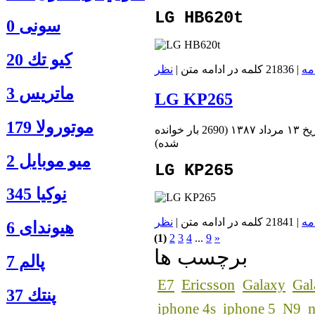
LG HB620t
سونی 0
كيو تك 20
مه
| 21836 کلمه در ادامه متن |
نظر
ماتريس 3
LG KP265
موتورولا 179
داد ۱۳۸۷
(
2690 بار خوانده
شده
)
ميو موبايل 2
LG KP265
نوكيا 345
مه
| 21841 کلمه در ادامه متن |
نظر
هیوندای 6
(1)
2
3
4
...
9
»
برچسب ها
پالم 7
Ericsson
E7
Galaxy
Gal
پنتك 37
n
iphone 4s
iphone 5
N9