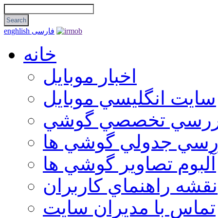
فارسی
enghlish
خانه
اخبار موبایل
سايت انگليسي موبايل
ررسي تخصصي گوشي
رسي جدولي گوشي ها
آلبوم تصاوير گوشي ها
نقشه راهنماي كاربران
تماس با مديران سايت