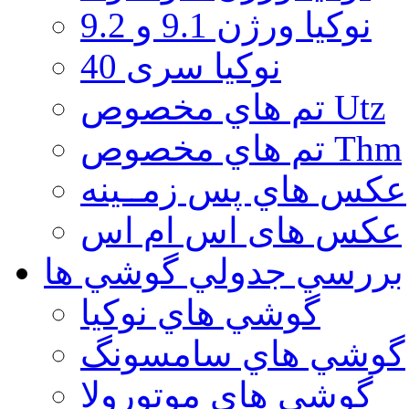
نوكيا ورژن 9.1 و 9.2
نوکیا سری 40
تم هاي مخصوص Utz
تم هاي مخصوص Thm
عكس هاي پس زمــينه
عكس های اس ام اس
بررسي جدولي گوشي ها
گوشي هاي نوكيا
گوشي هاي سامسونگ
گوشي هاي موتورولا