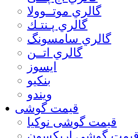
گالري موتــوولا
گالري پـنتـك
گالري سامسونگ
گالري اتــن
ایسوز
بنکیو
ویندو
قیمت گوشی
قیمت گوشی نوكيا
یمت گوشی اريكسون