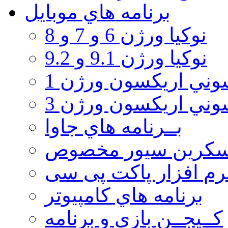
برنامه هاي موبايل
نوکیا ورژن 6 و 7 و 8
نوکیا ورژن 9.1 و 9.2
ني اريكسون ورژن 1
ني اريكسون ورژن 3
بــرنامه هاي جاوا
سكرين سيور مخصوص
رم افزار پاکت پی سی
برنامه هاي كامپيوتر
كــيجــن بازي و برنامه