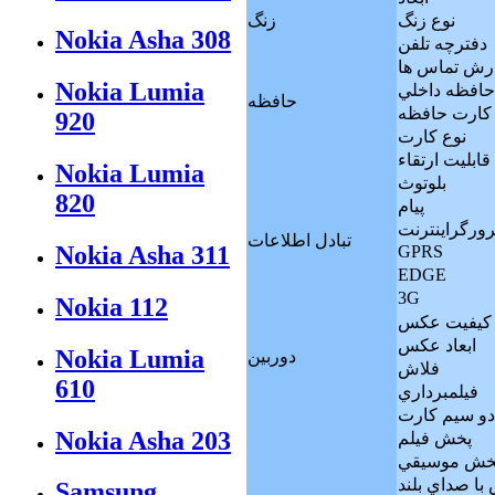
نوع زنگ
زنگ
Nokia Asha 308
دفترچه تلفن
رش تماس ها
Nokia Lumia
حافظه داخلي
حافظه
 کارت حافظه
920
نوع کارت
قابليت ارتقاء
Nokia Lumia
بلوتوث
820
پيام
ورگراينترنت
تبادل اطلاعات
Nokia Asha 311
GPRS
EDGE
3G
Nokia 112
کيفيت عکس
ابعاد عکس
Nokia Lumia
دوربين
فلاش
610
فيلمبرداري
دو سيم كارت
Nokia Asha 203
پخش فيلم
خش موسيقي
با صداي بلند
Samsung