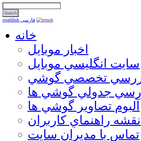
فارسی
enghlish
خانه
اخبار موبایل
سايت انگليسي موبايل
ررسي تخصصي گوشي
رسي جدولي گوشي ها
آلبوم تصاوير گوشي ها
نقشه راهنماي كاربران
تماس با مديران سايت