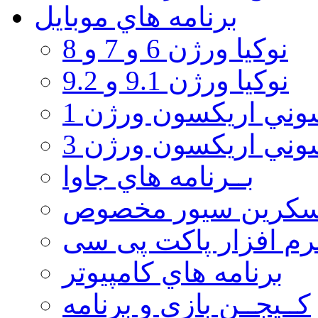
برنامه هاي موبايل
نوکیا ورژن 6 و 7 و 8
نوکیا ورژن 9.1 و 9.2
ني اريكسون ورژن 1
ني اريكسون ورژن 3
بــرنامه هاي جاوا
سكرين سيور مخصوص
رم افزار پاکت پی سی
برنامه هاي كامپيوتر
كــيجــن بازي و برنامه