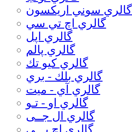
گالري سوني اريكسون
گالري اچ تي سي
گالري اپل
گالري پالم
گالري كيو تك
گالري بلك - بري
گالري آي - ميت
گالري او - تـو
گالري ال جــی
گالري اچ پـــی