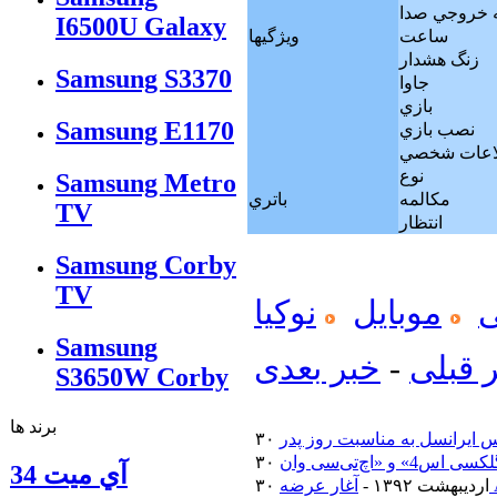
ه خروجي صدا
I6500U Galaxy
ساعت
ويژگيها
زنگ هشدار
Samsung S3370
جاوا
بازي
Samsung E1170
نصب بازي
لاعات شخصي
نوع
Samsung Metro
مکالمه
باتري
TV
انتظار
Samsung Corby
TV
موبایل
نوکیا
Samsung
 قبلی
-
خبر بعدی
S3650W Corby
برند ها
 ایرانسل به مناسبت روز پدر
آي ميت 34
۳۰ اردیبهشت ۱۳۹۲ -