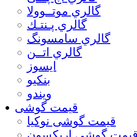
گالري موتــوولا
گالري پـنتـك
گالري سامسونگ
گالري اتــن
ایسوز
بنکیو
ویندو
قیمت گوشی
قیمت گوشی نوكيا
یمت گوشی اريكسون