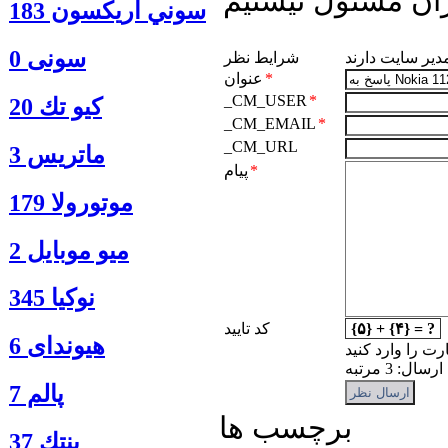
ان مسئول نیستیم
سوني اريكسون 183
سونی 0
مدیر سایت دارند
شرایط نظر
*
عنوان
_CM_USER
*
كيو تك 20
_CM_EMAIL
*
_CM_URL
ماتريس 3
*
پیام
موتورولا 179
ميو موبايل 2
نوكيا 345
{۵} + {۴} = ?
کد تایید
هیوندای 6
رت را وارد کنید
: 3 مرتبه
پالم 7
برچسب ها
پنتك 37