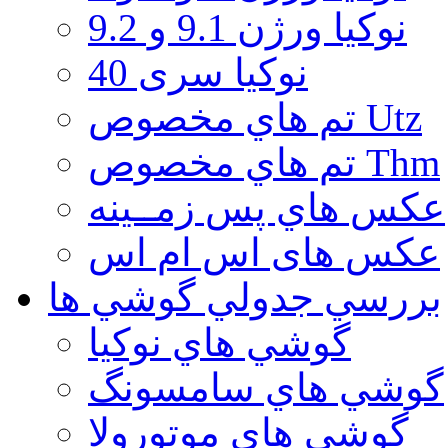
نوكيا ورژن 9.1 و 9.2
نوکیا سری 40
تم هاي مخصوص Utz
تم هاي مخصوص Thm
عكس هاي پس زمــينه
عكس های اس ام اس
بررسي جدولي گوشي ها
گوشي هاي نوكيا
گوشي هاي سامسونگ
گوشي هاي موتورولا