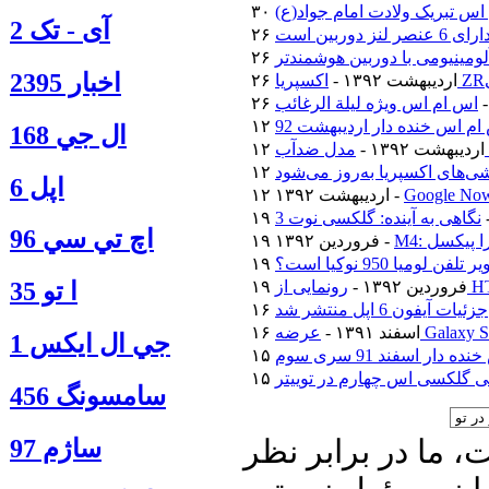
اس تبریک ولادت امام جواد(ع)
آی - تک 2
اخبار 2395
۲۶ اردیبهشت ۱۳۹۲ -
اس ام اس ویژه لیلة الرغائب
م اس خنده دار اردیبهشت 92
ال جي 168
۱۲ اردیبهشت ۱۳۹۲ -
‌های اکسپریا به‌روز می‌شود
اپل 6
۱۲ اردیبهشت ۱۳۹۲ -
نگاهی به آینده: گلکسی نوت 3
اچ تي سي 96
ترا پیکسل
۱۹ فروردین ۱۳۹۲ -
فن لومیا 950 نوکیا است؟
۱۹ فروردین ۱۳۹۲ -
ا‍ تو 35
جزئیات آیفون 6 اپل منتشر شد
۱۶ اسفند ۱۳۹۱ -
جي ال ايكس 1
دار اسفند 91 سری سوم
 گلکسی اس چهارم در توییتر
سامسونگ 456
 ما در برابر نظر
ساژم 97