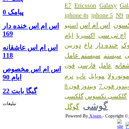
Ericsson
E7
Galaxy
Gal
پیامک 0
n
iphone 4s
iphone 5
N9
اس ام اس
کسون
استیو
اس ام اس خنده دار
169
اچ تی سی
اکسپریا
ایام
ک
خنده دار
داغ
دوربین
اس ام اس عاشقانه
118
سیستم عامل
سیستم
قانه
عامل
فارسی
فون
اس ام اس مخصوص
وتورولا
مویایل
ناب
نرم
ایام 90
یندوز فون 7
ویندوز فون 8
گيگا بايت 22
گلکسی نکسوس
گوشی
تبلیغات
گوگل
Powered By
Xoops
- Copyright ©