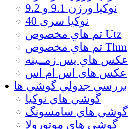
نوكيا ورژن 9.1 و 9.2
نوکیا سری 40
تم هاي مخصوص Utz
تم هاي مخصوص Thm
عكس هاي پس زمــينه
عكس های اس ام اس
بررسي جدولي گوشي ها
گوشي هاي نوكيا
گوشي هاي سامسونگ
گوشي هاي موتورولا