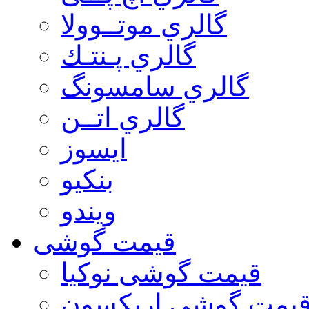
گالري موتــوولا
گالري پـنتـك
گالري سامسونگ
گالري اتــن
ایسوز
بنکیو
ویندو
قیمت گوشی
قیمت گوشی نوكيا
یمت گوشی اريكسون