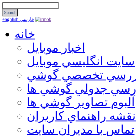
فارسی
enghlish
خانه
اخبار موبایل
سايت انگليسي موبايل
ررسي تخصصي گوشي
رسي جدولي گوشي ها
آلبوم تصاوير گوشي ها
نقشه راهنماي كاربران
تماس با مديران سايت