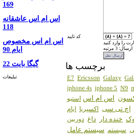
169
اس ام اس عاشقانه
118
{۸} + {۸} = ?
کد تایید
اس ام اس مخصوص
رت را وارد کنید
ایام 90
: 3 مرتبه
گيگا بايت 22
برچسب ها
Ericsson
تبلیغات
E7
Galaxy
Gal
n
iphone 4s
iphone 5
N9
اس ام اس
کسون
استیو
اچ تی سی
اکسپریا
ایام
ک
خنده دار
داغ
دوربین
سیستم عامل
سیستم