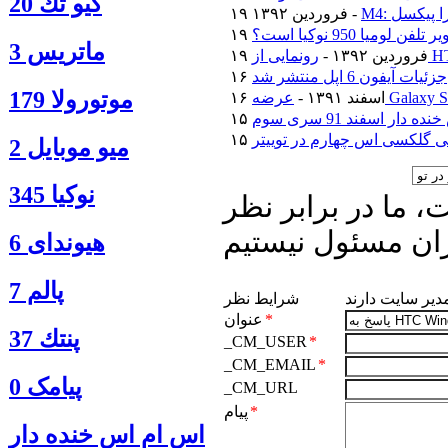
كيو تك 20
ترا پیکسل
۱۹ فروردین ۱۳۹۲ -
فن لومیا 950 نوکیا است؟
ماتريس 3
۱۹ فروردین ۱۳۹۲ -
جزئیات آیفون 6 اپل منتشر شد
موتورولا 179
۱۶ اسفند ۱۳۹۱ -
دار اسفند 91 سری سوم
 گلکسی اس چهارم در توییتر
ميو موبايل 2
نوكيا 345
 ما در برابر نظر
ان مسئول نیستیم
هیوندای 6
پالم 7
مدیر سایت دارند
شرایط نظر
*
عنوان
پنتك 37
_CM_USER
*
_CM_EMAIL
*
پیامک 0
_CM_URL
*
پیام
اس ام اس خنده دار