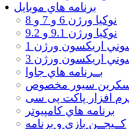
برنامه هاي موبايل
نوکیا ورژن 6 و 7 و 8
نوکیا ورژن 9.1 و 9.2
ني اريكسون ورژن 1
ني اريكسون ورژن 3
بــرنامه هاي جاوا
سكرين سيور مخصوص
رم افزار پاکت پی سی
برنامه هاي كامپيوتر
كــيجــن بازي و برنامه