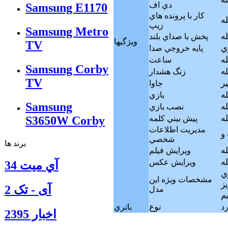
دي اف
Samsung E1170
كار با پرونده هاي
له
زيپ
Samsung Metro
له
پخش با صداي بلند
ويژگيها
TV
پايه خروجي صدا
له
ساعت
Samsung Corby
له
زنگ هشدار
TV
ر
جاوا
له
بازي
Samsung
له
نصب بازي
له
پيش بيني كلمه
S3650W Corby
مديريت اطلاعات
شخصي
برند ها
له
ويرايش فيلم
له
ويرايش عکس
آي ميت 34
، سنسور مجاورت
مشخصات ويژه اين
ز
آی - تک 2
مدل
م
نوع
باتري
اخبار 2395