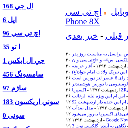
ال جي 168
بایل
اچ تی سی
اپل 6
Phone 8X
اچ تي سي 96
 قبلی
-
خبر بعدی
ا‍ تو 35
 ایرانسل به مناسبت روز پدر
جي ال ايكس 1
۳۰ اردیبهشت ۱۳۹۲ -
اس تبریک ولادت امام جواد(ع)
سامسونگ 456
ساژم 97
۲۶ اردیبهشت ۱۳۹۲ -
اس ام اس ویژه لیلة الرغائب
سوني اريكسون 183
م اس خنده دار اردیبهشت 92
۱۲ اردیبهشت ۱۳۹۲ -
‌های اکسپریا به‌روز می‌شود
سونی 0
۱۲ اردیبهشت ۱۳۹۲ -
نگاهی به آینده: گلکسی نوت 3