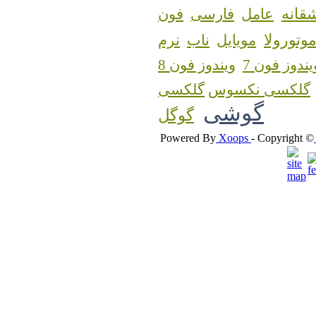
قانه
عامل
فارسی
فون
وتورولا
مویایل
ناب
نرم
یندوز فون 7
ویندوز فون 8
گلکسی نکسوس
گوشی
گوگل
Powered By
Xoops
- Copyright ©