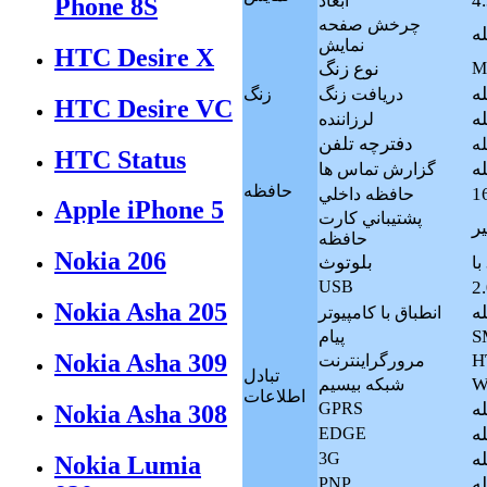
ابعاد
Phone 8S
چرخش صفحه
له
نمايش
HTC Desire X
M
نوع زنگ
له
دريافت زنگ
زنگ
HTC Desire VC
له
لرزاننده
دفترچه تلفن
له
HTC Status
له
گزارش تماس ها
حافظه
حافظه داخلي
Apple iPhone 5
پشتيباني کارت
ر
حافظه
Nokia 206
بلوتوث
USB
Nokia Asha 205
له
انطباق با کامپيوتر
S
پيام
Nokia Asha 309
H
مرورگراينترنت
تبادل
W
شبکه بيسيم
اطلاعات
له
GPRS
Nokia Asha 308
له
EDGE
له
3G
Nokia Lumia
له
PNP