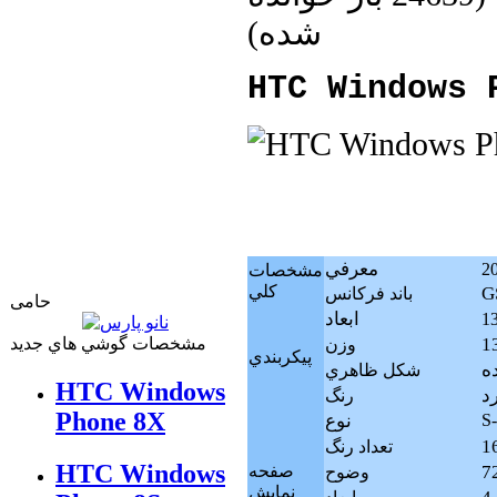
شده
)
HTC Windows 
معرفي
مشخصات
كلي
G
باند فرکانس
حامی
ابعاد
مشخصات گوشي هاي جديد
وزن
پيکربندي
ه
شکل ظاهري
HTC Windows
د
رنگ
Phone 8X
S-
نوع
تعداد رنگ
HTC Windows
صفحه
وضوح
نمايش