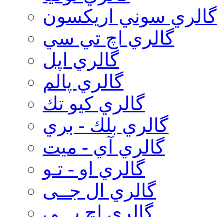
گالري سوني اريكسون
گالري اچ تي سي
گالري اپل
گالري پالم
گالري كيو تك
گالري بلك - بري
گالري آي - ميت
گالري او - تـو
گالري ال جــی
گالري اچ پـــی