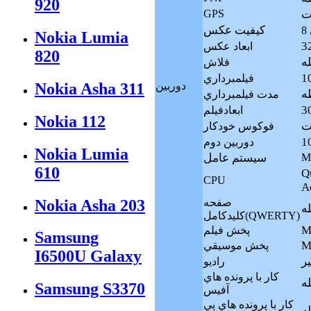
920
GPS
کيفيت عکس
Nokia Lumia
ابعاد عکس
820
فلاش
فيلمبرداري
Nokia Asha 311
دوربين
ه
مدت فيلمبرداري
ابعادفيلم
Nokia 112
فوکوس خودکار
دوربين دوم
Nokia Lumia
M
سيستم عامل
610
Q
CPU
A
Nokia Asha 203
صفحه
كليدكامل(QWERTY)
M
پخش فيلم
Samsung
M
پخش موسيقي
I6500U Galaxy
ر
راديو
كار با پرونده هاي
له
Samsung S3370
آفيس
كار با پرونده هاي پي
له