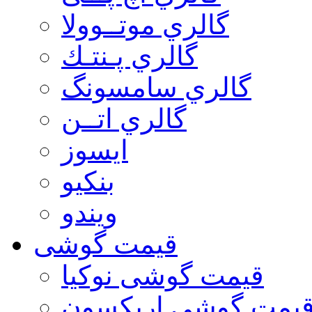
گالري موتــوولا
گالري پـنتـك
گالري سامسونگ
گالري اتــن
ایسوز
بنکیو
ویندو
قیمت گوشی
قیمت گوشی نوكيا
یمت گوشی اريكسون