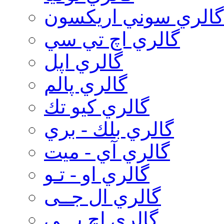
گالري سوني اريكسون
گالري اچ تي سي
گالري اپل
گالري پالم
گالري كيو تك
گالري بلك - بري
گالري آي - ميت
گالري او - تـو
گالري ال جــی
گالري اچ پـــی