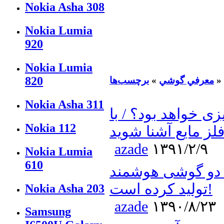
Nokia Asha 308
Nokia Lumia
920
Nokia Lumia
820
»
معرفي گوشي
»
برچسب‌ها
Nokia Asha 311
 5 از چه چیزی خواهد بود؟ / با
Nokia 112
لز مایع آشنا شوید
azade
۱۳۹۱/۲/۹
Nokia Lumia
610
 گوشی هوشمند iPhone 4S و iPhone 5
تولید کرده است!
Nokia Asha 203
azade
۱۳۹۰/۸/۲۳
Samsung