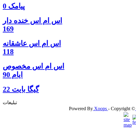
پیامک 0
اس ام اس خنده دار
169
اس ام اس عاشقانه
118
اس ام اس مخصوص
ایام 90
گيگا بايت 22
تبلیغات
Powered By
Xoops
- Copyright ©