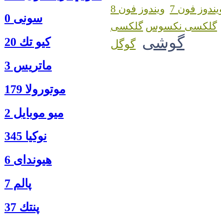
یندوز فون 7
ویندوز فون 8
سونی 0
گلکسی نکسوس
گوشی
كيو تك 20
گوگل
ماتريس 3
موتورولا 179
ميو موبايل 2
نوكيا 345
هیوندای 6
پالم 7
پنتك 37