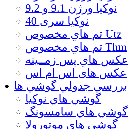
نوكيا ورژن 9.1 و 9.2
نوکیا سری 40
تم هاي مخصوص Utz
تم هاي مخصوص Thm
عكس هاي پس زمــينه
عكس های اس ام اس
بررسي جدولي گوشي ها
گوشي هاي نوكيا
گوشي هاي سامسونگ
گوشي هاي موتورولا