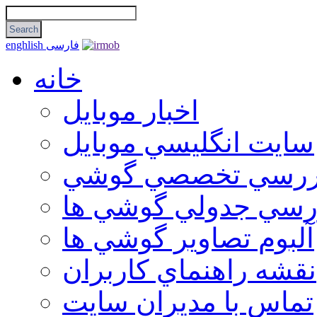
فارسی
enghlish
خانه
اخبار موبایل
سايت انگليسي موبايل
ررسي تخصصي گوشي
رسي جدولي گوشي ها
آلبوم تصاوير گوشي ها
نقشه راهنماي كاربران
تماس با مديران سايت