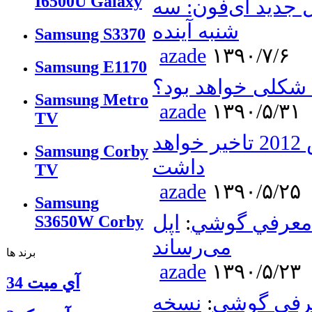
I6500U Galaxy
جدید آی‌فون: سه
شنبه آینده
Samsung S3370
azade
۱۳۹۰/۷/۶
Samsung E1170
Samsung Metro
azade
۱۳۹۰/۵/۳۱
TV
عرضه آیفون 5 تا مارس 2012 تاخیر خواهد
Samsung Corby
داشت
TV
azade
۱۳۹۰/۵/۲۵
Samsung
معرفي گوشي
:
اپل iPhone 5 را ۷اکتبر به دست کاربران
S3650W Corby
می‌رساند
برند ها
azade
۱۳۹۰/۵/۲۳
آي ميت 34
رفي گوشي
:
نسخه Ice Cream Sandwich اندروید اکتبر