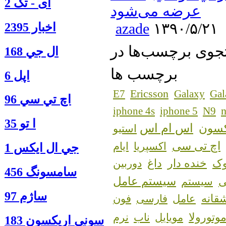
آی - تک 2
عرضه می‌شود
azade
۱۳۹۰/۵/۲۱
اخبار 2395
ال جي 168
برچسب ها
اپل 6
Ericsson
E7
Galaxy
Gal
اچ تي سي 96
n
iphone 4s
iphone 5
N9
ا‍ تو 35
اس ام اس
کسون
استیو
اچ تی سی
اکسپریا
ایام
جي ال ايكس 1
ک
خنده دار
داغ
دوربین
سامسونگ 456
سیستم عامل
سیستم
ساژم 97
قانه
عامل
فارسی
فون
وتورولا
مویایل
ناب
نرم
سوني اريكسون 183