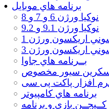
برنامه هاي موبايل
نوکیا ورژن 6 و 7 و 8
نوکیا ورژن 9.1 و 9.2
ني اريكسون ورژن 1
ني اريكسون ورژن 3
بــرنامه هاي جاوا
سكرين سيور مخصوص
رم افزار پاکت پی سی
برنامه هاي كامپيوتر
كــيجــن بازي و برنامه