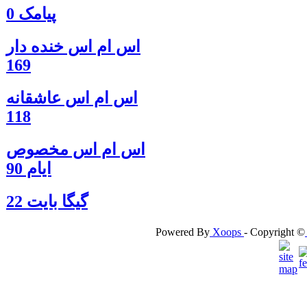
پیامک 0
اس ام اس خنده دار
169
اس ام اس عاشقانه
118
اس ام اس مخصوص
ایام 90
گيگا بايت 22
Powered By
Xoops
- Copyright ©