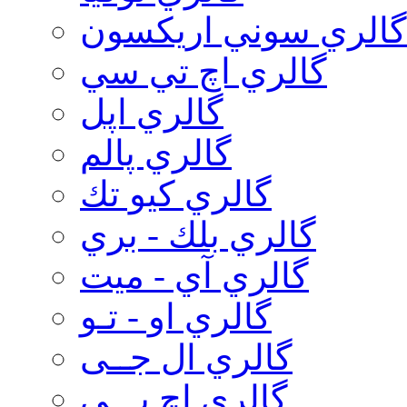
گالري سوني اريكسون
گالري اچ تي سي
گالري اپل
گالري پالم
گالري كيو تك
گالري بلك - بري
گالري آي - ميت
گالري او - تـو
گالري ال جــی
گالري اچ پـــی