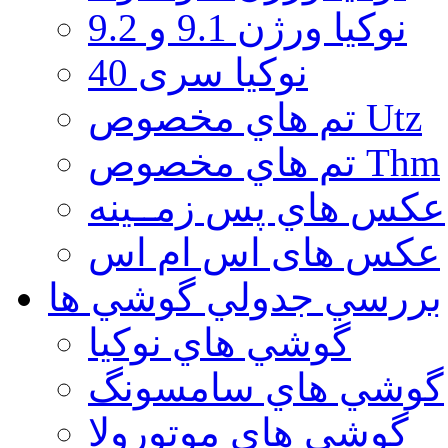
نوكيا ورژن 9.1 و 9.2
نوکیا سری 40
تم هاي مخصوص Utz
تم هاي مخصوص Thm
عكس هاي پس زمــينه
عكس های اس ام اس
بررسي جدولي گوشي ها
گوشي هاي نوكيا
گوشي هاي سامسونگ
گوشي هاي موتورولا