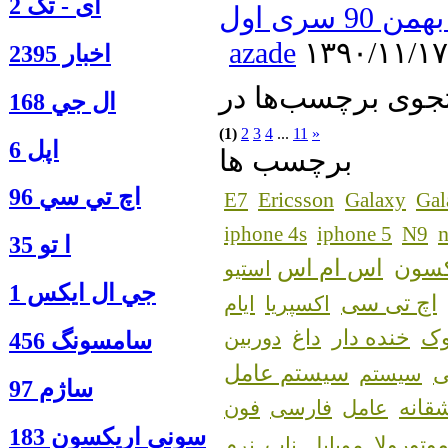
آی - تک 2
سری اول
azade
۱۳۹۰/۱۱/۱۷
اخبار 2395
ال جي 168
(1)
2
3
4
...
11
»
اپل 6
برچسب ها
اچ تي سي 96
Ericsson
E7
Galaxy
Gal
n
iphone 4s
iphone 5
N9
ا‍ تو 35
اس ام اس
کسون
استیو
جي ال ايكس 1
اچ تی سی
اکسپریا
ایام
ک
خنده دار
داغ
دوربین
سامسونگ 456
سیستم عامل
سیستم
ساژم 97
قانه
عامل
فارسی
فون
سوني اريكسون 183
وتورولا
مویایل
ناب
نرم