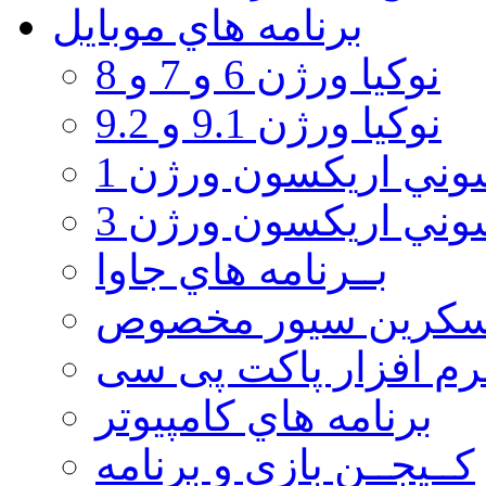
برنامه هاي موبايل
نوکیا ورژن 6 و 7 و 8
نوکیا ورژن 9.1 و 9.2
ني اريكسون ورژن 1
ني اريكسون ورژن 3
بــرنامه هاي جاوا
سكرين سيور مخصوص
رم افزار پاکت پی سی
برنامه هاي كامپيوتر
كــيجــن بازي و برنامه