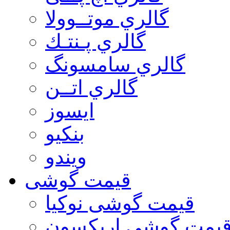
گالري موتــوولا
گالري پـنتـك
گالري سامسونگ
گالري اتــن
ایسوز
بنکیو
ویندو
قیمت گوشی
قیمت گوشی نوكيا
یمت گوشی اريكسون