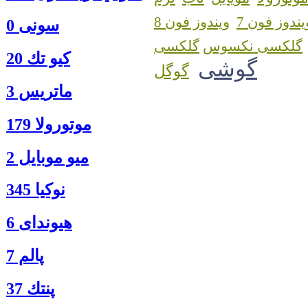
یندوز فون 7
ویندوز فون 8
سونی 0
گلکسی نکسوس
كيو تك 20
گوشی
گوگل
ماتريس 3
موتورولا 179
ميو موبايل 2
نوكيا 345
هیوندای 6
پالم 7
پنتك 37