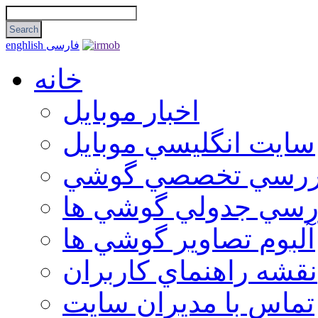
فارسی
enghlish
خانه
اخبار موبایل
سايت انگليسي موبايل
ررسي تخصصي گوشي
رسي جدولي گوشي ها
آلبوم تصاوير گوشي ها
نقشه راهنماي كاربران
تماس با مديران سايت