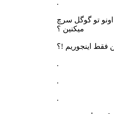
.
اونو تو گوگل سرچ
میکنین ؟
ن فقط اینجوریم !؟
.
.
.