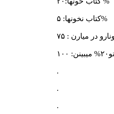
کتاب خونها:۲۰ %
کتاب نخونها: ۵%
.
.
.