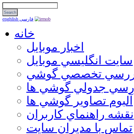
فارسی
enghlish
خانه
اخبار موبایل
سايت انگليسي موبايل
ررسي تخصصي گوشي
رسي جدولي گوشي ها
آلبوم تصاوير گوشي ها
نقشه راهنماي كاربران
تماس با مديران سايت