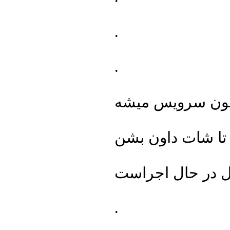
.
.
هنشون سرویس میشه
 بشن !
.