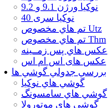
نوكيا ورژن 9.1 و 9.2
نوکیا سری 40
تم هاي مخصوص Utz
تم هاي مخصوص Thm
عكس هاي پس زمــينه
عكس های اس ام اس
بررسي جدولي گوشي ها
گوشي هاي نوكيا
گوشي هاي سامسونگ
گوشي هاي موتورولا