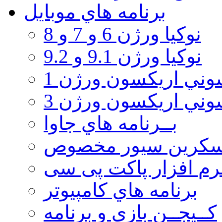
برنامه هاي موبايل
نوکیا ورژن 6 و 7 و 8
نوکیا ورژن 9.1 و 9.2
ني اريكسون ورژن 1
ني اريكسون ورژن 3
بــرنامه هاي جاوا
سكرين سيور مخصوص
رم افزار پاکت پی سی
برنامه هاي كامپيوتر
كــيجــن بازي و برنامه