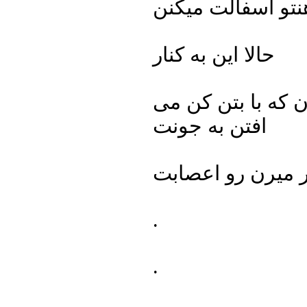
حالا این به کنار
 که با بتن کن می
افتن به جونت
.
.