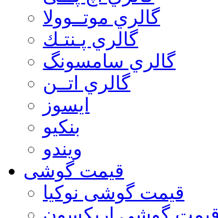
گالري موتــوولا
گالري پـنتـك
گالري سامسونگ
گالري اتــن
ایسوز
بنکیو
ویندو
قیمت گوشی
قیمت گوشی نوكيا
یمت گوشی اريكسون