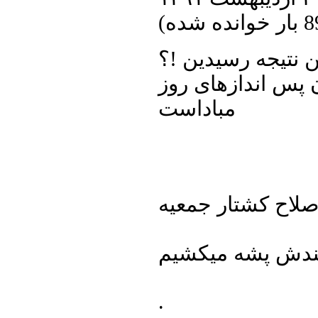
ده شده
)
ن نتیجه رسیدین !؟
ن پس اندازهای روز
مباداست
لاح کشتار جمعیه
.