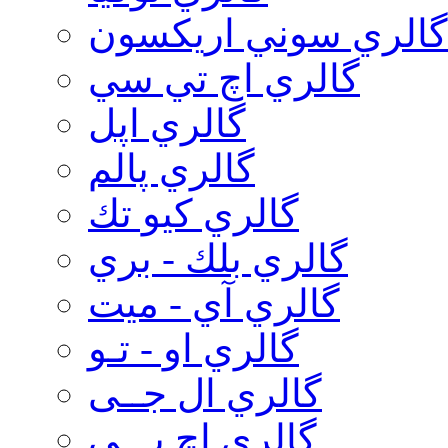
گالري سوني اريكسون
گالري اچ تي سي
گالري اپل
گالري پالم
گالري كيو تك
گالري بلك - بري
گالري آي - ميت
گالري او - تـو
گالري ال جــی
گالري اچ پـــی