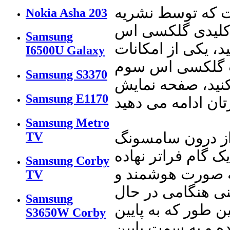
ست که توسط نشریه
Nokia Asha 203
ی کلیدی گلکسی اس
Samsung
، یکی از امکانات
I6500U Galaxy
س سوم Smart Stay بود. یعنی اینکه تا زمانی
Samsung S3370
نمایش گلکسی اس ۳ نگاه کنید، صفحه نمایش
Samsung E1170
Samsung Metro
د از درون سامسونگ
TV
 گام فراتر نهاده
Samsung Corby
ه صورت هوشمند و
TV
نی هنگامی در حال
Samsung
 طور که به پایین
S3650W Corby
 و به سمت پایین