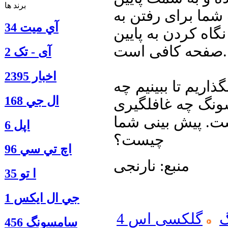
برند ها
شما برای رفتن به
آي ميت 34
گاه کردن به پایین
صفحه کافی است.
آی - تک 2
اخبار 2395
گر بگذاریم تا ببینیم چه
ال جي 168
ونگ چه غافلگیری
ست. پیش بینی شما
اپل 6
چیست؟
اچ تي سي 96
منبع: نارنجی
ا‍ تو 35
جي ال ايكس 1
گلکسی اس 4
سامسونگ 456