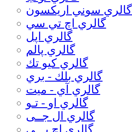
گالري سوني اريكسون
گالري اچ تي سي
گالري اپل
گالري پالم
گالري كيو تك
گالري بلك - بري
گالري آي - ميت
گالري او - تـو
گالري ال جــی
گالري اچ پـــی