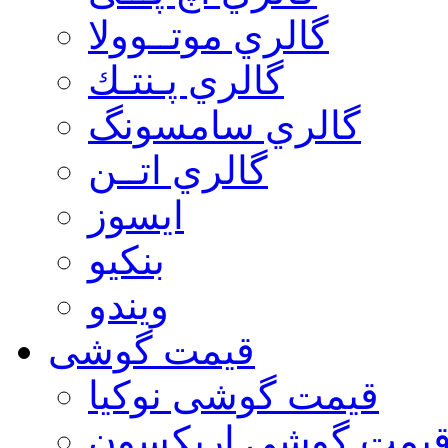
گالري موتــوولا
گالري پـنتـك
گالري سامسونگ
گالري اتــن
ایسوز
بنکیو
ویندو
قیمت گوشی
قیمت گوشی نوكيا
یمت گوشی اريكسون