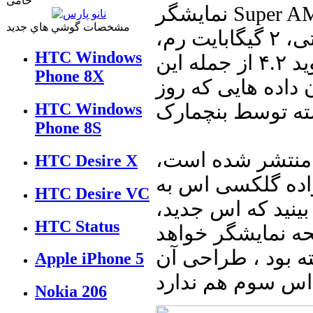
حامی
نمایشگر Super AMOLED Full HD با اندازه نامعلوم، فضای
مشخصات گوشي هاي جديد
ذخیره سازی داخلی ۱۶، ۳۲ و ۶۴ گیگابایتی، ۲ گیگابایت رم،
HTC Windows
دوربین پشتی ۱۳ مگاپیکسلی، اندروید ۴.۲ از جمله این
Phone 8X
 داده هایی که روز
HTC Windows
Phone 8S
 منتشر شده است،
HTC Desire X
ی خانواده گلکسی اس به
HTC Desire VC
ینید که اس جدید،
HTC Status
حه نمایشگر خواهد
ته بود ، طراحی آن
Apple iPhone 5
Nokia 206