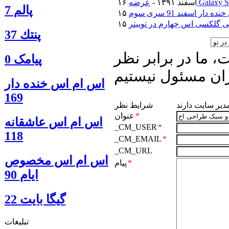
۱۶ اسفند ۱۳۹۱ -
پالم 7
دار اسفند 91 سری سوم
 گلکسی اس چهارم در توییتر
پنتك 37
 ما در برابر نظر
پیامک 0
ان مسئول نیستیم
اس ام اس خنده دار
169
مدیر سایت دارند
شرایط نظر
*
عنوان
اس ام اس عاشقانه
_CM_USER
*
118
_CM_EMAIL
*
_CM_URL
اس ام اس مخصوص
*
پیام
ایام 90
گيگا بايت 22
تبلیغات