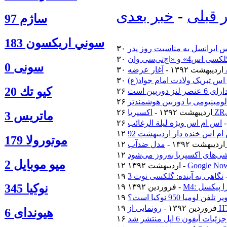
 قبلی
-
خبر بعدی
ساژم 97
سوني اريكسون 183
 ایرانسل به مناسبت روز پدر
سونی 0
۳۰ اردیبهشت ۱۳۹۲ -
اس تبریک ولادت امام جواد(ع)
كيو تك 20
۲۶ اردیبهشت ۱۳۹۲ -
ماتريس 3
اس ام اس ویژه لیلة الرغائب
م اس خنده دار اردیبهشت 92
موتورولا 179
۱۲ اردیبهشت ۱۳۹۲ -
‌های اکسپریا به‌روز می‌شود
ميو موبايل 2
۱۲ اردیبهشت ۱۳۹۲ -
نگاهی به آینده: گلکسی نوت 3
نوكيا 345
ترا پیکسل
۱۹ فروردین ۱۳۹۲ -
فن لومیا 950 نوکیا است؟
۱۹ فروردین ۱۳۹۲ -
هیوندای 6
جزئیات آیفون 6 اپل منتشر شد