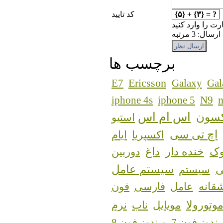
{۵} + {۳} = ?
کد تایید
رت را وارد کنید
: 3 مرتبه
برچسب ها
Ericsson
E7
Galaxy
Gal
n
iphone 4s
iphone 5
N9
اس ام اس
کسون
استیو
اچ تی سی
اکسپریا
ایام
ک
خنده دار
داغ
دوربین
سیستم عامل
سیستم
قانه
عامل
فارسی
فون
وتورولا
مویایل
ناب
نرم
یندوز فون 7
ویندوز فون 8