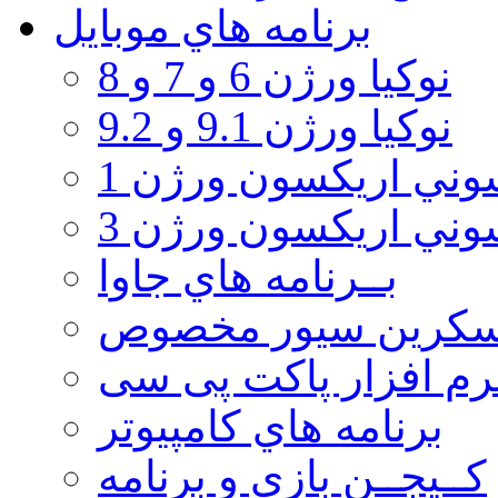
برنامه هاي موبايل
نوکیا ورژن 6 و 7 و 8
نوکیا ورژن 9.1 و 9.2
ني اريكسون ورژن 1
ني اريكسون ورژن 3
بــرنامه هاي جاوا
سكرين سيور مخصوص
رم افزار پاکت پی سی
برنامه هاي كامپيوتر
كــيجــن بازي و برنامه