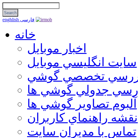
فارسی
enghlish
خانه
اخبار موبایل
سايت انگليسي موبايل
ررسي تخصصي گوشي
رسي جدولي گوشي ها
آلبوم تصاوير گوشي ها
نقشه راهنماي كاربران
تماس با مديران سايت