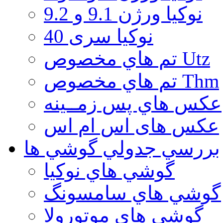
نوكيا ورژن 9.1 و 9.2
نوکیا سری 40
تم هاي مخصوص Utz
تم هاي مخصوص Thm
عكس هاي پس زمــينه
عكس های اس ام اس
بررسي جدولي گوشي ها
گوشي هاي نوكيا
گوشي هاي سامسونگ
گوشي هاي موتورولا