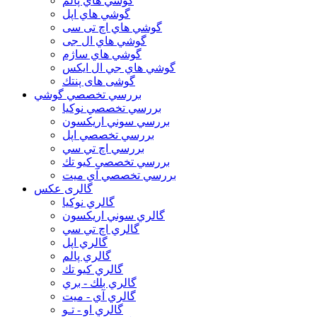
گوشي هاي پالم
گوشي هاي اپل
گوشي هاي اچ تی سی
گوشي هاي ال جی
گوشي هاي ساژم
گوشي هاي جي ال ايكس
گوشی های پنتك
بررسي تخصصي گوشي
بررسي تخصصي نوكيا
بررسي سوني اريكسون
بررسي تخصصي اپل
بررسي اچ تي سي
بررسي تخصصي كيو تك
بررسي تخصصي آي ميت
گالری عکس
گالري نوكيا
گالري سوني اريكسون
گالري اچ تي سي
گالري اپل
گالري پالم
گالري كيو تك
گالري بلك - بري
گالري آي - ميت
گالري او - تـو