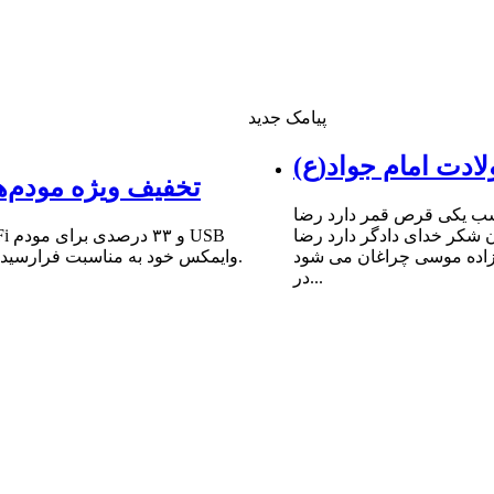
پیامک جدید
ادت امام جواد(ع)
تخفیف ویژه مودم‌ه
شب یکى قرص قمر دارد رضا
ن شکر خداى دادگر دارد رضا
 زاده موسى چراغان مى شود
وایمکس خود به مناسبت فرارسیدن سالروز میلاد مبارک حضرت امام علی (ع) و روز پدر خبر داد.
در...