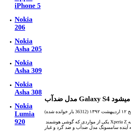
iPhone 5
Nokia
206
Nokia
Asha 205
Nokia
Asha 309
Nokia
Asha 308
 عرضه میشود
Nokia
ت ۱۳۹۲
(
36312 بار خوانده شده
)
Lumia
920
یکی از مواردی که گوشی هوشمند Xperia Z سونی نسبت به Galaxy S4 سامسونگ محبوبیت بیشتری دارد، پشتیبانی از استاندارد IP57 است که قابلیت ضدآب و ضد گرد و غبار بودن را
ینده سامسونگ مدل ضدآب و ضد گرد و غبار Galaxy