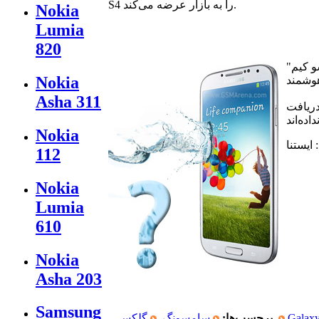
S4 را به‌ بازار عرضه می‌کند.
Nokia
Lumia
820
"یانگ سو کیم"(Young Soo Kim) مدیر مرکز Samsung Gulf چندی پیش در یک جلسه پرسش و پاسخ حضور یافت و از او در مورد محصولات ضدآب
Nokia
Asha 311
دریافت
Nokia
 ایستنا
112
Nokia
Lumia
610
Nokia
Asha 203
Samsung
Galax
برچسب‌ها:
سامسونگ
گلکسی