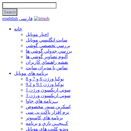
فارسی
enghlish
خانه
اخبار موبایل
سايت انگليسي موبايل
بررسي تخصصي گوشي
بررسي جدولي گوشي ها
آلبوم تصاوير گوشي ها
نقشه راهنماي كاربران
تماس با مديران سايت
برنامه هاي موبايل
نوکیا ورژن 6 و 7 و 8
نوکیا ورژن 9.1 و 9.2
سوني اريكسون ورژن 1
سوني اريكسون ورژن 3
بــرنامه هاي جاوا
اسكرين سيور مخصوص
نرم افزار پاکت پی سی
برنامه هاي كامپيوتر
كــيجــن بازي و برنامه
ويديو كليپ هاي موبايل