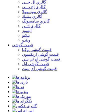
گالري ال جــی
گالري اچ پـــی
گالري موتــوولا
گالري پـنتـك
گالري سامسونگ
گالري اتــن
ایسوز
بنکیو
ویندو
قیمت گوشی
قیمت گوشی نوكيا
قیمت گوشی اريكسون
قیمت گوشی اچ تي سي
قیمت گوشی اپل
قیمت گوشی آی میت