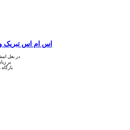
اس ام اس تبریک ول
در بغل ام
بر زبا
بارگاه