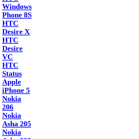
Windows
Phone 8S
HTC
Desire X
HTC
Desire
VC
HTC
Status
Apple
iPhone 5
Nokia
206
Nokia
Asha 205
Nokia