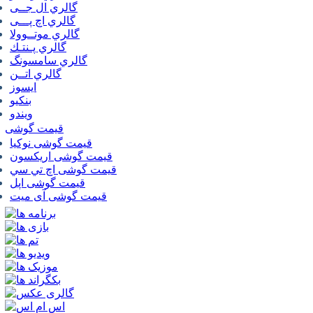
گالري ال جــی
گالري اچ پـــی
گالري موتــوولا
گالري پـنتـك
گالري سامسونگ
گالري اتــن
ایسوز
بنکیو
ویندو
قیمت گوشی
قیمت گوشی نوكيا
قیمت گوشی اريكسون
قیمت گوشی اچ تي سي
قیمت گوشی اپل
قیمت گوشی آی میت