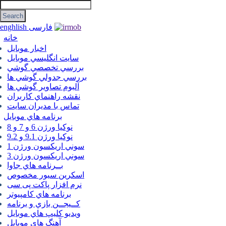
فارسی
enghlish
خانه
اخبار موبایل
سايت انگليسي موبايل
بررسي تخصصي گوشي
بررسي جدولي گوشي ها
آلبوم تصاوير گوشي ها
نقشه راهنماي كاربران
تماس با مديران سايت
برنامه هاي موبايل
نوکیا ورژن 6 و 7 و 8
نوکیا ورژن 9.1 و 9.2
سوني اريكسون ورژن 1
سوني اريكسون ورژن 3
بــرنامه هاي جاوا
اسكرين سيور مخصوص
نرم افزار پاکت پی سی
برنامه هاي كامپيوتر
كــيجــن بازي و برنامه
ويديو كليپ هاي موبايل
آهنگ هاي موبايل