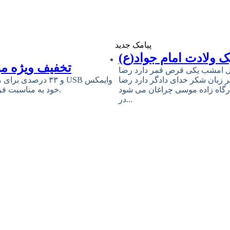
پیامک جدید
 ولادت امام جواد(ع)
تخفیف ویژه مو
ل امشب یکى قرص قمر دارد رضا
ر زبان شکر خداى دادگر دارد رضا
رگاه زاده موسى چراغان مى شود
خود به مناسبت فرارسیدن سالروز میلاد مبارک حضرت امام علی (ع) و روز پدر خبر داد.
در...