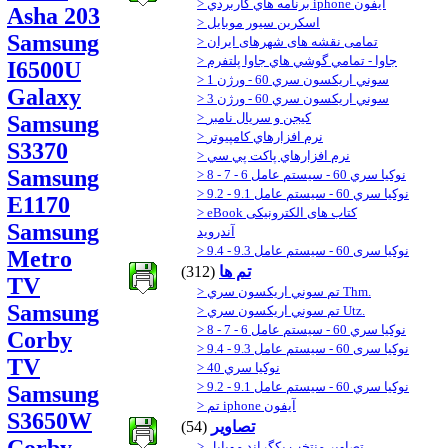
> برنامه هاي كاربردي iphone آيفون
Asha 203
> اسكرين سيور موبايل
Samsung
> تمامی نقشه های شهرهای ایران
> جاوا - تمامي گوشي هاي جاوا پلتفرم
I6500U
> سوني اريكسون سري 60 - ورژن 1
Galaxy
> سوني اريكسون سري 60 - ورژن 3
> كيجن و سريال نامبر
Samsung
> نرم افزارهاي كامپيوتر
S3370
> نرم افزارهاي پاكت پي سي
Samsung
> نوكيا سري 60 - سيستم عامل 6 - 7 - 8
> نوكيا سري 60 - سيستم عامل 9.1 - 9.2
E1170
> eBook کتاب های الکترونیکی
Samsung
آندروید
> نوکیا سری 60 - سیستم عامل 9.3 - 9.4
Metro
تم ها
(312)
TV
> تم سوني اريكسون سري Thm.
Samsung
> تم سوني اريكسون سري Utz.
> نوكيا سري 60 - سيستم عامل 6 - 7 - 8
Corby
> نوکیا سری 60 - سیستم عامل 9.3 - 9.4
TV
> نوكيا سري 40
> نوكيا سري 60 - سيستم عامل 9.1 - 9.2
Samsung
> تم iphone آیفون
S3650W
تصاوير
(54)
> تصاوير منتخب بكگراند موبايل