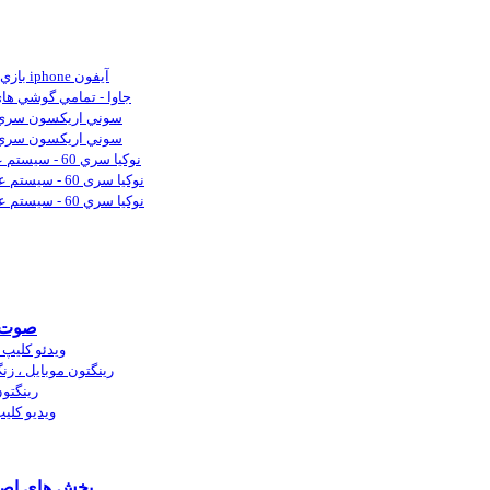
> بازي هاي كاربردي iphone آيفون
> جاوا - تمامي گوشي هاي
> سوني اريكسون سري 60 - ورژن
> سوني اريكسون سري 60 - ورژن
> نوكيا سري 60 - سيستم عامل 6 - 7 - 8
> نوکیا سری 60 - سیستم عامل 9.3 - 9.4
> نوكيا سري 60 - سيستم عامل 9.1 - 9.2
صوت و
> ويدئو كليپ
> رینگتون موبايل ، 
> رینگت
> ویدیو کل
> بخش های اص