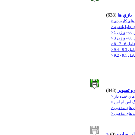
بازي ها
(638)
 جاوا پلتفرم
 1
 3
 تصوير
(848)
 هاي خنده دار
زنگ اس ام اس
ون های مذهبی
یپ های مذهبی
لی سایت
(0)