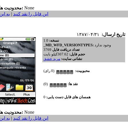
None
محدودیت ها:
این فایل را نقد کنید
|
به این
تاریخ ارسال:
۱۳۸۷/۰۴/۳۱
نسخه:
1.0
وجود ندارد
_MD_WFD_VERSIONTYPES:
تعداد دریافت فایل
3769
حجم فایل:
307.62کیلو بایت
نشانی سایت:
مريد عشق
محبوبیت:
(0 رای)
نقد ها:
(0)
همسان های قابل دست یابی:
0
None
محدودیت ها:
این فایل را نقد کنید
|
به این