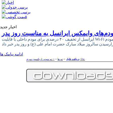
اخبار جدید
دم‌های وایمکس ایرانسل به مناسبت روز پدر
ایرانسل از تخفیف ۴۰ درصدی برای مودم داخلی با قابلیت Wi-Fi و ۳۳ درصدی برای مودم USB وایمکس
ادامه پیامک ها
> تم سوني اريكسون سري Utz.
دریافت فایل
>
تم ها
>