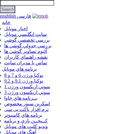
فارسی
enghlish
خانه
اخبار موبایل
سايت انگليسي موبايل
بررسي تخصصي گوشي
بررسي جدولي گوشي ها
آلبوم تصاوير گوشي ها
نقشه راهنماي كاربران
تماس با مديران سايت
برنامه هاي موبايل
نوکیا ورژن 6 و 7 و 8
نوکیا ورژن 9.1 و 9.2
سوني اريكسون ورژن 1
سوني اريكسون ورژن 3
بــرنامه هاي جاوا
اسكرين سيور مخصوص
نرم افزار پاکت پی سی
برنامه هاي كامپيوتر
كــيجــن بازي و برنامه
ويديو كليپ هاي موبايل
آهنگ هاي موبايل