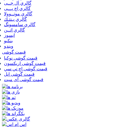
گالري ال جــی
گالري اچ پـــی
گالري موتــوولا
گالري پـنتـك
گالري سامسونگ
گالري اتــن
ایسوز
بنکیو
ویندو
قیمت گوشی
قیمت گوشی نوكيا
قیمت گوشی اريكسون
قیمت گوشی اچ تي سي
قیمت گوشی اپل
قیمت گوشی آی میت