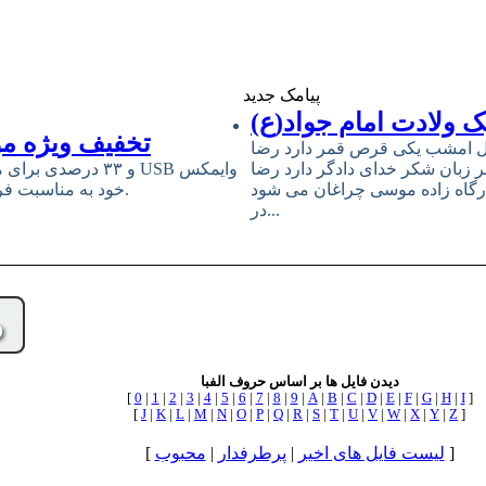
پیامک جدید
 ولادت امام جواد(ع)
تخفیف ویژه مو
ل امشب یکى قرص قمر دارد رضا
ر زبان شکر خداى دادگر دارد رضا
رگاه زاده موسى چراغان مى شود
خود به مناسبت فرارسیدن سالروز میلاد مبارک حضرت امام علی (ع) و روز پدر خبر داد.
در...
دیدن فایل ها بر اساس حروف الفبا
[
0
|
1
|
2
|
3
|
4
|
5
|
6
|
7
|
8
|
9
|
A
|
B
|
C
|
D
|
E
|
F
|
G
|
H
|
I
]
[
J
|
K
|
L
|
M
|
N
|
O
|
P
|
Q
|
R
|
S
|
T
|
U
|
V
|
W
|
X
|
Y
|
Z
]
]
لیست فایل های اخیر
|
پرطرفدار
|
محبوب
[