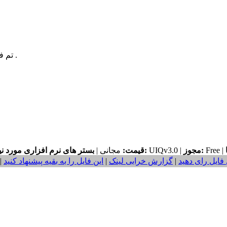
تم فوق العاده ساده مخصوص گوشي هاي سوني اريكسون .
Free |
مجوز:
UIQv3.0 |
بستر های نرم افزاری مورد نیاز:
قیمت:
مجانی |
 فایل رای دهید
|
گزارش خرابی لینک
|
این فایل را به بقیه پیشنهاد کنید
|