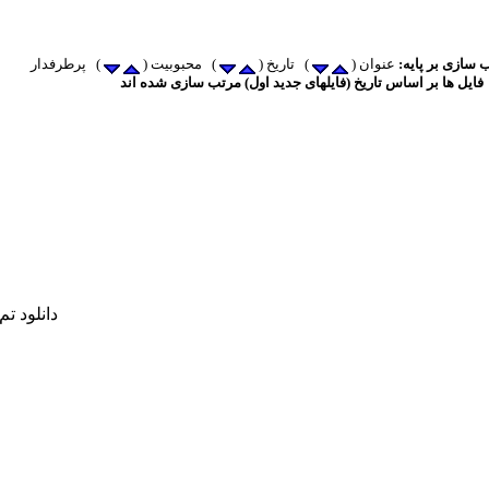
 سازی بر پایه:
عنوان (
) تاریخ (
) محبوبیت (
فایل ها بر اساس تاریخ (فایلهای جدید اول) مرتب سازی شده اند
دانلود ت