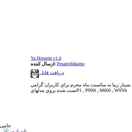
Ya Hossein v1.0
Pesareshikamo
ارسال کننده:
دریافت فایل
م بسيار زيبا به مناسبت ماه محرم براي كاربران گرامي
تست شده بروي مدلهايP1 , P990i , M600 , W950i
حامی