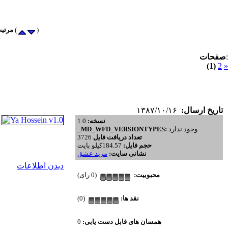
)
) پرطرفدار (
مرتیب
:
صفحات
(1)
2
»
تاریخ ارسال:
۱۳۸۷/۱۰/۱۶
نسخه:
1.0
وجود ندارد
_MD_WFD_VERSIONTYPES:
تعداد دریافت فایل
3726
حجم فایل:
184.57کیلو بایت
نشانی سایت:
مرید عشق
دیدن اطلاعات
محبوبیت:
(0 رای)
نقد ها:
(0)
همسان های قابل دست یابی:
0