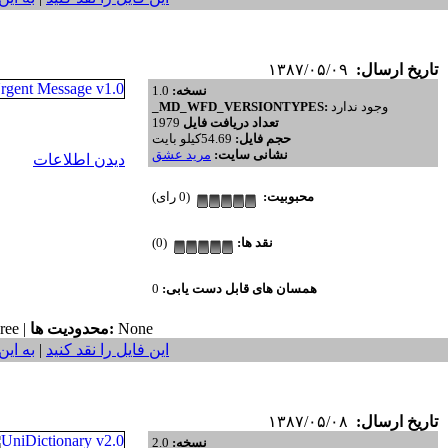
تاریخ ارسال:
۱۳۸۷/۰۵/۰۹
نسخه:
1.0
وجود ندارد
_MD_WFD_VERSIONTYPES:
تعداد دریافت فایل
1979
حجم فایل:
54.69کیلو بایت
نشانی سایت:
مريد عشق
دیدن اطلاعات
محبوبیت:
(0 رای)
نقد ها:
(0)
همسان های قابل دست یابی:
0
None
محدودیت ها:
ree |
این فایل را نقد کنید
|
به این
تاریخ ارسال:
۱۳۸۷/۰۵/۰۸
نسخه:
2.0