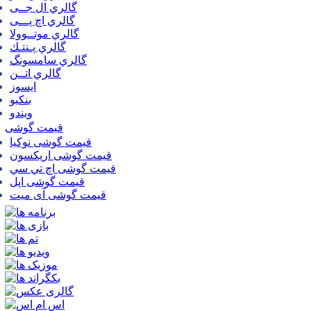
گالري ال جــی
گالري اچ پـــی
گالري موتــوولا
گالري پـنتـك
گالري سامسونگ
گالري اتــن
ایسوز
بنکیو
ویندو
قیمت گوشی
قیمت گوشی نوكيا
قیمت گوشی اريكسون
قیمت گوشی اچ تي سي
قیمت گوشی اپل
قیمت گوشی آی میت