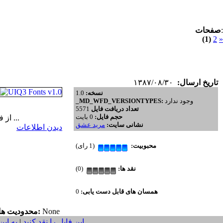
:
صفحات
(1)
2
»
تاریخ ارسال:
۱۳۸۷/۰۸/۳۰
نسخه:
1.0
وجود ندارد
_MD_WFD_VERSIONTYPES:
تعداد دریافت فایل
5571
حجم فایل:
0 بایت
اکثريت کاربران گوشي هاي UIQ3 از فونت تکراري و خسته کننده گوشي خسته شده اند. مجموعه فونت هاي بسيار زيبا به همراه ...
نشانی سایت:
مرید عشق
دیدن اطلاعات
محبوبیت:
(1 رای)
نقد ها:
(0)
همسان های قابل دست یابی:
0
None
محدودیت ها:
این فایل را نقد کنید
|
به این