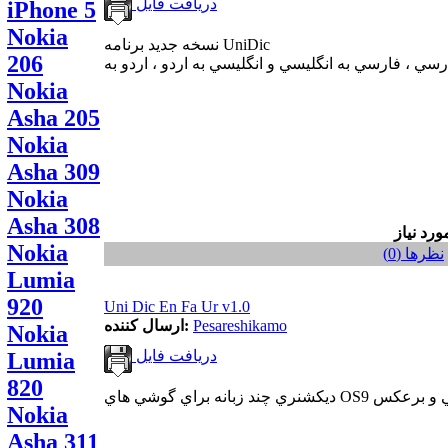
دریافت فایل
iPhone 5
Nokia
نسخه جديد برنامه UniDic
206
Nokia
Asha 205
Nokia
Asha 309
Nokia
Asha 308
Nokia
نظر‌ها (0)
Lumia
920
Uni Dic En Fa Ur v1.0
Pesareshikamo
ارسال کننده:
Nokia
دریافت فایل
Lumia
820
Nokia
Asha 311