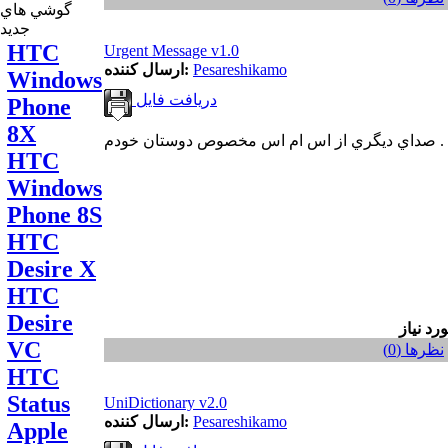
گوشي هاي
جديد
HTC
Urgent Message v1.0
Pesareshikamo
ارسال کننده:
Windows
دریافت فایل
Phone
8X
صداي ديگري از اس ام اس مخصوص دوستان خودم .
HTC
Windows
Phone 8S
HTC
Desire X
HTC
Desire
VC
نظر‌ها (0)
HTC
Status
UniDictionary v2.0
Pesareshikamo
ارسال کننده:
Apple