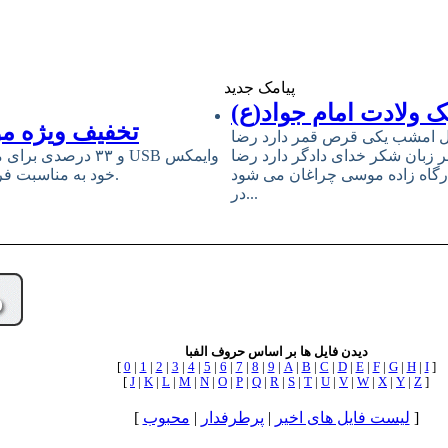
پیامک جدید
 ولادت امام جواد(ع)
تخفیف ویژه مو
ل امشب یکى قرص قمر دارد رضا
ر زبان شکر خداى دادگر دارد رضا
رگاه زاده موسى چراغان مى شود
خود به مناسبت فرارسیدن سالروز میلاد مبارک حضرت امام علی (ع) و روز پدر خبر داد.
در...
دیدن فایل ها بر اساس حروف الفبا
[
0
|
1
|
2
|
3
|
4
|
5
|
6
|
7
|
8
|
9
|
A
|
B
|
C
|
D
|
E
|
F
|
G
|
H
|
I
]
[
J
|
K
|
L
|
M
|
N
|
O
|
P
|
Q
|
R
|
S
|
T
|
U
|
V
|
W
|
X
|
Y
|
Z
]
]
لیست فایل های اخیر
|
پرطرفدار
|
محبوب
[