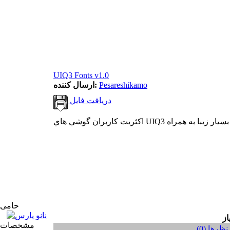
UIQ3 Fonts v1.0
Pesareshikamo
ارسال کننده:
دریافت فایل
حامی
مشخصات
نظر‌ها (0)