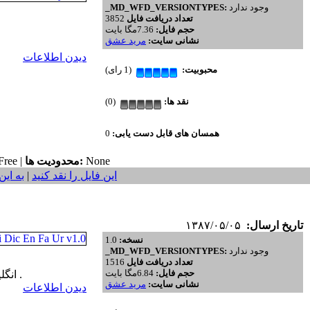
وجود ندارد
_MD_WFD_VERSIONTYPES:
تعداد دریافت فایل
3852
حجم فایل:
7.36مگا بایت
نشانی سایت:
مريد عشق
دیدن اطلاعات
محبوبیت:
(1 رای)
نقد ها:
(0)
همسان های قابل دست یابی:
0
None
محدودیت ها:
ree |
این فایل را نقد کنید
|
به این
تاریخ ارسال:
۱۳۸۷/۰۵/۰۵
نسخه:
1.0
وجود ندارد
_MD_WFD_VERSIONTYPES:
تعداد دریافت فایل
1516
حجم فایل:
6.84مگا بایت
ديکشنري چند زبانه براي گوشي هاي OS9 انگليسي به فارسي و برعکس انگليسي به اردو و برعکس انگليسي به عربي و برعکس .
نشانی سایت:
مريد عشق
دیدن اطلاعات