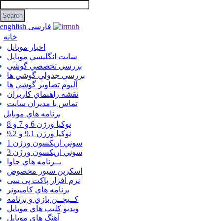
فارسی
enghlish
خانه
اخبار موبایل
سايت انگليسي موبايل
بررسي تخصصي گوشي
بررسي جدولي گوشي ها
آلبوم تصاوير گوشي ها
نقشه راهنماي كاربران
تماس با مديران سايت
برنامه هاي موبايل
نوکیا ورژن 6 و 7 و 8
نوکیا ورژن 9.1 و 9.2
سوني اريكسون ورژن 1
سوني اريكسون ورژن 3
بــرنامه هاي جاوا
اسكرين سيور مخصوص
نرم افزار پاکت پی سی
برنامه هاي كامپيوتر
كــيجــن بازي و برنامه
ويديو كليپ هاي موبايل
آهنگ هاي موبايل