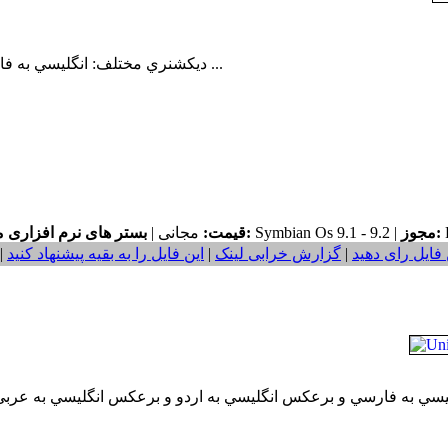
ديکشنري مختلف: انگليسي به فارسي ، فارسي به انگليسي و انگليسي به اردو ، اردو به ...
F
مجوز:
Symbian Os 9.1 - 9.2 |
بستر های نرم افزاری مورد نیاز:
قیمت:
مجانی |
 فایل رای دهید
|
گزارش خرابی لینک
|
این فایل را به بقیه پیشنهاد کنید
|