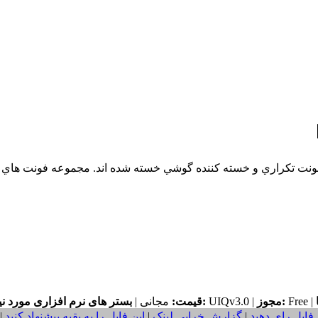
Free |
مجوز:
UIQv3.0 |
بستر های نرم افزاری مورد نیاز:
قیمت:
مجانی |
 فایل رای دهید
|
گزارش خرابی لینک
|
این فایل را به بقیه پیشنهاد کنید
|