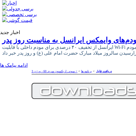
اخبار جدید
دم‌های وایمکس ایرانسل به مناسبت روز پدر
ایرانسل از تخفیف ۴۰ درصدی برای مودم داخلی با قابلیت Wi-Fi و ۳۳ درصدی برای مودم USB وایمکس
ادامه پیامک ها
دریافت فایل
>
برنامه ها
>
> سوني اريكسون سري 60 - ورژن 3