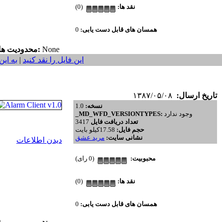
نقد ها:
(0)
همسان های قابل دست یابی:
0
None
محدودیت ها:
این فایل را نقد کنید
|
به این
تاریخ ارسال:
۱۳۸۷/۰۵/۰۸
نسخه:
1.0
وجود ندارد
_MD_WFD_VERSIONTYPES:
تعداد دریافت فایل
3417
حجم فایل:
17.58کیلو بایت
نشانی سایت:
مريد عشق
دیدن اطلاعات
محبوبیت:
(0 رای)
نقد ها:
(0)
همسان های قابل دست یابی:
0