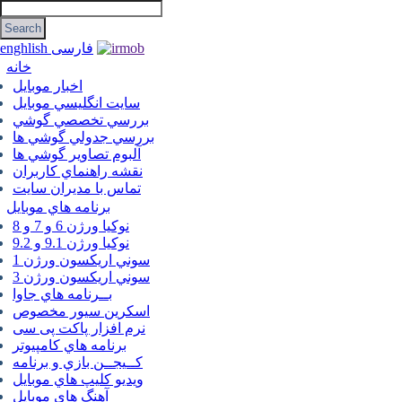
فارسی
enghlish
خانه
اخبار موبایل
سايت انگليسي موبايل
بررسي تخصصي گوشي
بررسي جدولي گوشي ها
آلبوم تصاوير گوشي ها
نقشه راهنماي كاربران
تماس با مديران سايت
برنامه هاي موبايل
نوکیا ورژن 6 و 7 و 8
نوکیا ورژن 9.1 و 9.2
سوني اريكسون ورژن 1
سوني اريكسون ورژن 3
بــرنامه هاي جاوا
اسكرين سيور مخصوص
نرم افزار پاکت پی سی
برنامه هاي كامپيوتر
كــيجــن بازي و برنامه
ويديو كليپ هاي موبايل
آهنگ هاي موبايل