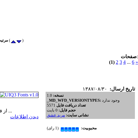
)
) پرطرفدار (
مرتیب
:
صفحات
(1)
2
3
4
...
6
»
تاریخ ارسال:
۱۳۸۷/۰۸/۳۰
نسخه:
1.0
وجود ندارد
_MD_WFD_VERSIONTYPES:
تعداد دریافت فایل
5571
حجم فایل:
0 بایت
اکثريت کاربران گوشي هاي UIQ3 از فونت تکراري و خسته کننده گوشي خسته شده اند. مجموعه فونت هاي بسيار زيبا به همراه ...
نشانی سایت:
مرید عشق
دیدن اطلاعات
محبوبیت:
(1 رای)