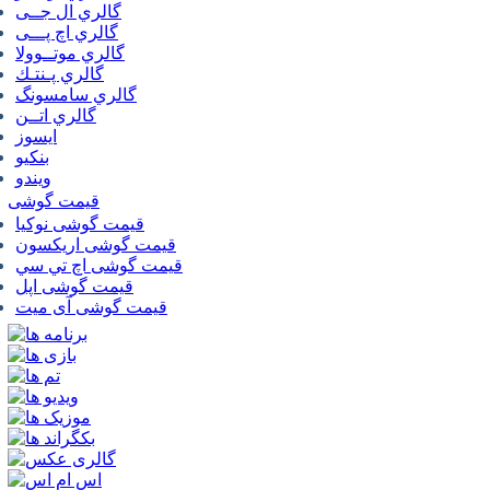
گالري ال جــی
گالري اچ پـــی
گالري موتــوولا
گالري پـنتـك
گالري سامسونگ
گالري اتــن
ایسوز
بنکیو
ویندو
قیمت گوشی
قیمت گوشی نوكيا
قیمت گوشی اريكسون
قیمت گوشی اچ تي سي
قیمت گوشی اپل
قیمت گوشی آی میت