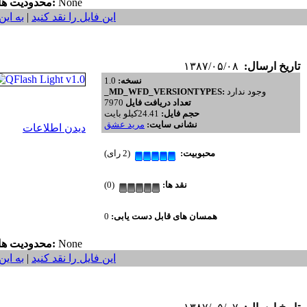
None
محدودیت ها:
این فایل را نقد کنید
|
به این
تاریخ ارسال:
۱۳۸۷/۰۵/۰۸
نسخه:
1.0
وجود ندارد
_MD_WFD_VERSIONTYPES:
تعداد دریافت فایل
7970
حجم فایل:
24.41کیلو بایت
نشانی سایت:
مريد عشق
دیدن اطلاعات
محبوبیت:
(2 رای)
نقد ها:
(0)
همسان های قابل دست یابی:
0
None
محدودیت ها:
این فایل را نقد کنید
|
به این