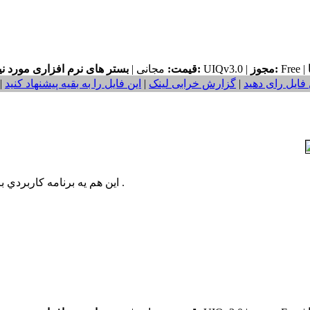
Free |
مجوز:
UIQv3.0 |
بستر های نرم افزاری مورد نیاز:
قیمت:
مجانی |
 فایل رای دهید
|
گزارش خرابی لینک
|
این فایل را به بقیه پیشنهاد کنید
|
اين هم يه برنامه كاربردي براي كنترل تمام آلارم هايي (زنگ ها) كه تنظيم كرده ايد .