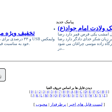
پیامک جدید
 ولادت امام جواد(ع)
تخفیف ویژه مو
ل امشب یکى قرص قمر دارد رضا
ر زبان شکر خداى دادگر دارد رضا
رگاه زاده موسى چراغان مى شود
خود به مناسبت فرارسیدن سالروز میلاد مبارک حضرت امام علی (ع) و روز پدر خبر داد.
در...
دیدن فایل ها بر اساس حروف الفبا
[
0
|
1
|
2
|
3
|
4
|
5
|
6
|
7
|
8
|
9
|
A
|
B
|
C
|
D
|
E
|
F
|
G
|
H
|
I
]
[
J
|
K
|
L
|
M
|
N
|
O
|
P
|
Q
|
R
|
S
|
T
|
U
|
V
|
W
|
X
|
Y
|
Z
]
]
لیست فایل های اخیر
|
پرطرفدار
|
محبوب
[