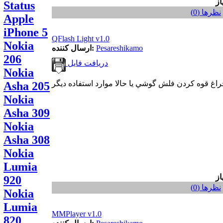
Status
نظر‌ها (0)
Apple
iPhone 5
QFlash Light v1.0
Nokia
Pesareshikamo
ارسال کننده:
206
دریافت فایل
Nokia
Asha 205
Nokia
Asha 309
Nokia
Asha 308
Nokia
Lumia
920
نظر‌ها (0)
Nokia
Lumia
MMPlayer v1.0
820