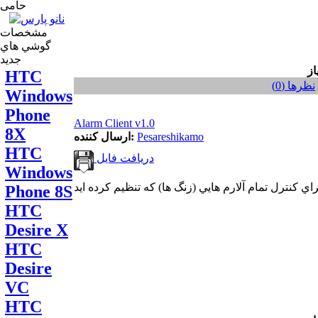
حامی
مشخصات
گوشي هاي
جديد
HTC
نظر‌ها (0)
Windows
Phone
Alarm Client v1.0
8X
Pesareshikamo
ارسال کننده:
HTC
دریافت فایل
Windows
Phone 8S
HTC
Desire X
HTC
Desire
VC
HTC