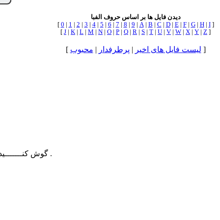
دیدن فایل ها بر اساس حروف الفبا
[
0
|
1
|
2
|
3
|
4
|
5
|
6
|
7
|
8
|
9
|
A
|
B
|
C
|
D
|
E
|
F
|
G
|
H
|
I
]
[
J
|
K
|
L
|
M
|
N
|
O
|
P
|
Q
|
R
|
S
|
T
|
U
|
V
|
W
|
X
|
Y
|
Z
]
]
لیست فایل های اخیر
|
پرطرفدار
|
محبوب
[
گوش كنـــــــيد چــجوري زنگ ميـزنه و مــردم را سر كار مي گــذارد .