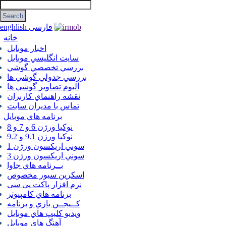
فارسی
enghlish
خانه
اخبار موبایل
سايت انگليسي موبايل
بررسي تخصصي گوشي
بررسي جدولي گوشي ها
آلبوم تصاوير گوشي ها
نقشه راهنماي كاربران
تماس با مديران سايت
برنامه هاي موبايل
نوکیا ورژن 6 و 7 و 8
نوکیا ورژن 9.1 و 9.2
سوني اريكسون ورژن 1
سوني اريكسون ورژن 3
بــرنامه هاي جاوا
اسكرين سيور مخصوص
نرم افزار پاکت پی سی
برنامه هاي كامپيوتر
كــيجــن بازي و برنامه
ويديو كليپ هاي موبايل
آهنگ هاي موبايل