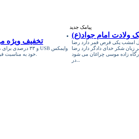
پیامک جدید
 ولادت امام جواد(ع)
تخفیف ویژه مو
ل امشب یکى قرص قمر دارد رضا
ر زبان شکر خداى دادگر دارد رضا
رگاه زاده موسى چراغان مى شود
خود به مناسبت فرارسیدن سالروز میلاد مبارک حضرت امام علی (ع) و روز پدر خبر داد.
در...