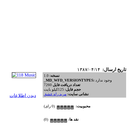
تاریخ ارسال:
۱۳۸۷/۰۴/۱۴
نسخه:
1.0
وجود ندارد
_MD_WFD_VERSIONTYPES:
تعداد دریافت فایل
7260
حجم فایل:
125کیلو بایت
نشانی سایت:
مرید راه عشق
دیدن اطلاعات
محبوبیت:
(0 رای)
نقد ها:
(0)