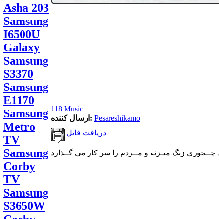
Asha 203
Samsung
I6500U
Galaxy
Samsung
S3370
Samsung
E1170
118 Music
Samsung
Pesareshikamo
ارسال کننده:
Metro
دریافت فایل
TV
Samsung
Corby
TV
Samsung
S3650W