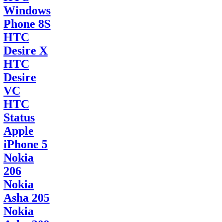
Windows
Phone 8S
HTC
Desire X
HTC
Desire
VC
HTC
Status
Apple
iPhone 5
Nokia
206
Nokia
Asha 205
Nokia