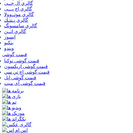
گالري ال جــی
گالري اچ پـــی
گالري موتــوولا
گالري پـنتـك
گالري سامسونگ
گالري اتــن
ایسوز
بنکیو
ویندو
قیمت گوشی
قیمت گوشی نوكيا
قیمت گوشی اريكسون
قیمت گوشی اچ تي سي
قیمت گوشی اپل
قیمت گوشی آی میت