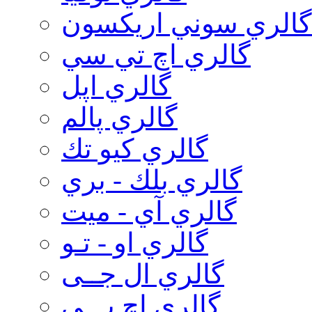
گالري سوني اريكسون
گالري اچ تي سي
گالري اپل
گالري پالم
گالري كيو تك
گالري بلك - بري
گالري آي - ميت
گالري او - تـو
گالري ال جــی
گالري اچ پـــی