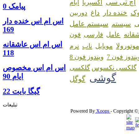
اچ تی سی
اکسپریا
ایام
پیامک 0
ک
خنده دار
داغ
دوربین
اس ام اس خنده دار
سیستم عامل
سیستم
169
قانه
عامل
فارسی
فون
اس ام اس عاشقانه
وتورولا
مویایل
ناب
نرم
118
یندوز فون 7
ویندوز فون 8
اس ام اس مخصوص
گلکسی نکسوس
ایام 90
گوشی
گوگل
گيگا بايت 22
تبلیغات
Powered By
Xoops
- Copyright ©