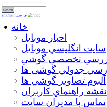
فارسی
enghlish
خانه
اخبار موبایل
سايت انگليسي موبايل
ررسي تخصصي گوشي
رسي جدولي گوشي ها
آلبوم تصاوير گوشي ها
نقشه راهنماي كاربران
تماس با مديران سايت