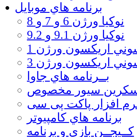
برنامه هاي موبايل
نوکیا ورژن 6 و 7 و 8
نوکیا ورژن 9.1 و 9.2
ني اريكسون ورژن 1
ني اريكسون ورژن 3
بــرنامه هاي جاوا
سكرين سيور مخصوص
رم افزار پاکت پی سی
برنامه هاي كامپيوتر
كــيجــن بازي و برنامه