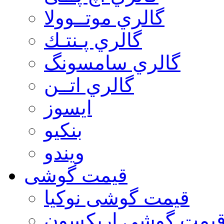
گالري موتــوولا
گالري پـنتـك
گالري سامسونگ
گالري اتــن
ایسوز
بنکیو
ویندو
قیمت گوشی
قیمت گوشی نوكيا
یمت گوشی اريكسون