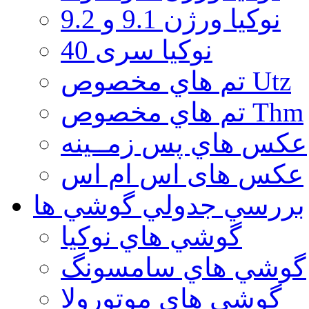
نوكيا ورژن 9.1 و 9.2
نوکیا سری 40
تم هاي مخصوص Utz
تم هاي مخصوص Thm
عكس هاي پس زمــينه
عكس های اس ام اس
بررسي جدولي گوشي ها
گوشي هاي نوكيا
گوشي هاي سامسونگ
گوشي هاي موتورولا