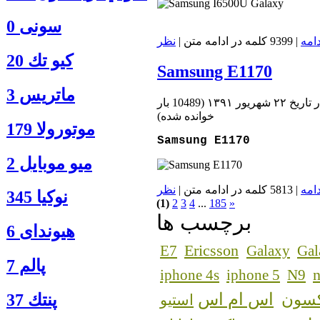
سونی 0
دامه
| 9399 کلمه در ادامه متن |
نظر
كيو تك 20
Samsung E1170
ماتريس 3
تاريخ ۲۲ شهریور ۱۳۹۱
(
10489 بار
خوانده شده
)
موتورولا 179
Samsung E1170
ميو موبايل 2
دامه
| 5813 کلمه در ادامه متن |
نظر
نوكيا 345
(1)
2
3
4
...
185
»
برچسب ها
هیوندای 6
Ericsson
E7
Galaxy
Gal
پالم 7
n
iphone 4s
iphone 5
N9
اس ام اس
کسون
پنتك 37
استیو