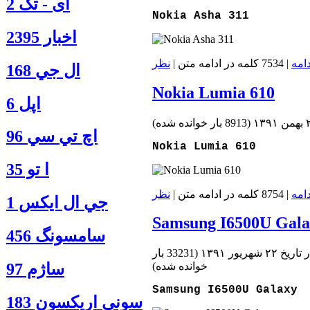
آی - تک 2
Nokia Asha 311
اخبار 2395
دامه
| 7534 کلمه در ادامه متن |
نظر
ال جي 168
Nokia Lumia 610
اپل 6
(
8913 بار خوانده شده
)
اچ تي سي 96
Nokia Lumia 610
ا‍ تو 35
دامه
| 8754 کلمه در ادامه متن |
نظر
جي ال ايكس 1
Samsung I6500U Gala
سامسونگ 456
تاريخ ۲۲ شهریور ۱۳۹۱
(
33231 بار
ساژم 97
خوانده شده
)
Samsung I6500U Galaxy
سوني اريكسون 183