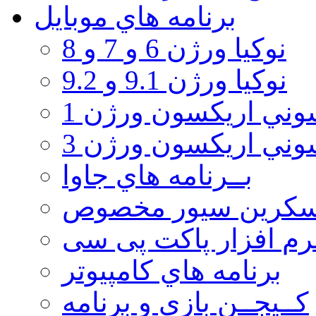
برنامه هاي موبايل
نوکیا ورژن 6 و 7 و 8
نوکیا ورژن 9.1 و 9.2
ني اريكسون ورژن 1
ني اريكسون ورژن 3
بــرنامه هاي جاوا
سكرين سيور مخصوص
رم افزار پاکت پی سی
برنامه هاي كامپيوتر
كــيجــن بازي و برنامه