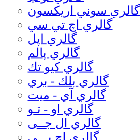
گالري سوني اريكسون
گالري اچ تي سي
گالري اپل
گالري پالم
گالري كيو تك
گالري بلك - بري
گالري آي - ميت
گالري او - تـو
گالري ال جــی
گالري اچ پـــی