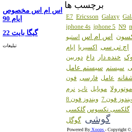
برچسب ها
اس ام اس مخصوص
Ericsson
E7
Galaxy
Gal
ایام 90
n
iphone 4s
iphone 5
N9
گيگا بايت 22
اس ام اس
کسون
استیو
تبلیغات
اچ تی سی
اکسپریا
ایام
ک
خنده دار
داغ
دوربین
سیستم عامل
سیستم
قانه
عامل
فارسی
فون
وتورولا
مویایل
ناب
نرم
یندوز فون 7
ویندوز فون 8
گلکسی نکسوس
گوشی
گوگل
Powered By
Xoops
- Copyright ©