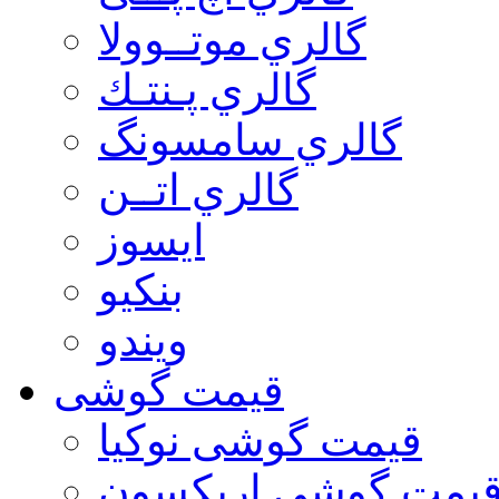
گالري موتــوولا
گالري پـنتـك
گالري سامسونگ
گالري اتــن
ایسوز
بنکیو
ویندو
قیمت گوشی
قیمت گوشی نوكيا
یمت گوشی اريكسون