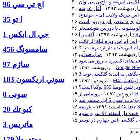
اچ تي سي 96
۳۰ اردیبهشت ۱۳۹۲ -
اس تبریک ولادت امام جواد(ع)
ا‍ تو 35
جي ال ايكس 1
۲۶ اردیبهشت ۱۳۹۲ -
اس ام اس ویژه لیلة الرغائب
م اس خنده دار اردیبهشت 92
سامسونگ 456
۱۲ اردیبهشت ۱۳۹۲ -
‌های اکسپریا به‌روز می‌شود
ساژم 97
۱۲ اردیبهشت ۱۳۹۲ -
نگاهی به آینده: گلکسی نوت 3
سوني اريكسون 183
ترا پیکسل
۱۹ فروردین ۱۳۹۲ -
فن لومیا 950 نوکیا است؟
سونی 0
۱۹ فروردین ۱۳۹۲ -
جزئیات آیفون 6 اپل منتشر شد
۱۶ اسفند ۱۳۹۱ -
كيو تك 20
دار اسفند 91 سری سوم
 گلکسی اس چهارم در توییتر
ماتريس 3
موتورولا 179