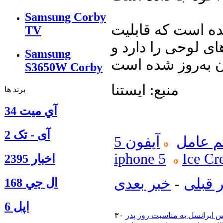
Samsung Corby
ده است که قابلیت
TV
ی لوحی را دارد و
Samsung
S3650W Corby
منبع: ایستنا
برند ها
آي ميت 34
آی - تک 2
 عامل
آیفون 5
iphone 5
Ice C
اخبار 2395
 قبلی
-
خبر بعدی
ال جي 168
اپل 6
 ایرانسل به مناسبت روز پدر