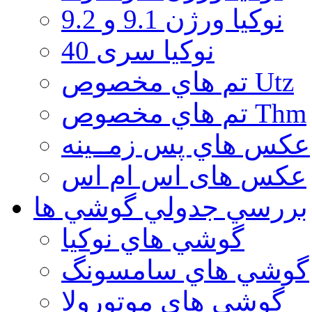
نوكيا ورژن 9.1 و 9.2
نوکیا سری 40
تم هاي مخصوص Utz
تم هاي مخصوص Thm
عكس هاي پس زمــينه
عكس های اس ام اس
بررسي جدولي گوشي ها
گوشي هاي نوكيا
گوشي هاي سامسونگ
گوشي هاي موتورولا