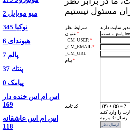
 ما در برابر نظر
ان مسئول نیستیم
ميو موبايل 2
نوكيا 345
مدیر سایت دارند
شرایط نظر
*
عنوان
هیوندای 6
_CM_USER
*
_CM_EMAIL
*
_CM_URL
پالم 7
*
پیام
پنتك 37
پیامک 0
اس ام اس خنده دار
169
{۲} + {۵} = ?
کد تایید
رت را وارد کنید
اس ام اس عاشقانه
: 3 مرتبه
118