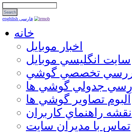
فارسی
enghlish
خانه
اخبار موبایل
سايت انگليسي موبايل
ررسي تخصصي گوشي
رسي جدولي گوشي ها
آلبوم تصاوير گوشي ها
نقشه راهنماي كاربران
تماس با مديران سايت