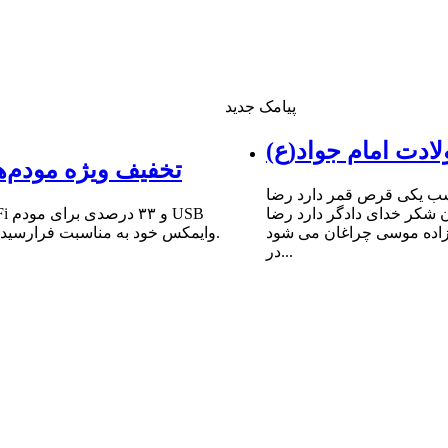
پیامک جدید
ادت امام جواد(ع)
تخفیف ویژه مودم‌ه
شب یکى قرص قمر دارد رضا
ن شکر خداى دادگر دارد رضا
 زاده موسى چراغان مى شود
وایمکس خود به مناسبت فرارسیدن سالروز میلاد مبارک حضرت امام علی (ع) و روز پدر خبر داد.
در...