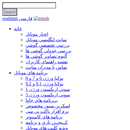
فارسی
enghlish
خانه
اخبار موبایل
سايت انگليسي موبايل
بررسي تخصصي گوشي
بررسي جدولي گوشي ها
آلبوم تصاوير گوشي ها
نقشه راهنماي كاربران
تماس با مديران سايت
برنامه هاي موبايل
نوکیا ورژن 6 و 7 و 8
نوکیا ورژن 9.1 و 9.2
سوني اريكسون ورژن 1
سوني اريكسون ورژن 3
بــرنامه هاي جاوا
اسكرين سيور مخصوص
نرم افزار پاکت پی سی
برنامه هاي كامپيوتر
كــيجــن بازي و برنامه
ويديو كليپ هاي موبايل