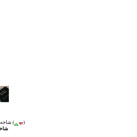
)
) محبوبیت (
شاخه ب
تصاویر فعلی به