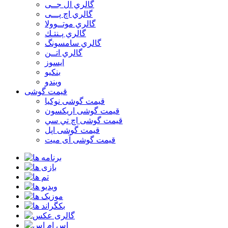
گالري ال جــی
گالري اچ پـــی
گالري موتــوولا
گالري پـنتـك
گالري سامسونگ
گالري اتــن
ایسوز
بنکیو
ویندو
قیمت گوشی
قیمت گوشی نوكيا
قیمت گوشی اريكسون
قیمت گوشی اچ تي سي
قیمت گوشی اپل
قیمت گوشی آی میت