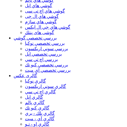
گوشي هاي پالم
گوشي هاي اپل
گوشي هاي اچ تی سی
گوشي هاي ال جی
گوشي هاي ساژم
گوشي هاي جي ال ايكس
گوشی های پنتك
بررسي تخصصي گوشي
بررسي تخصصي نوكيا
بررسي سوني اريكسون
بررسي تخصصي اپل
بررسي اچ تي سي
بررسي تخصصي كيو تك
بررسي تخصصي آي ميت
گالری عکس
گالري نوكيا
گالري سوني اريكسون
گالري اچ تي سي
گالري اپل
گالري پالم
گالري كيو تك
گالري بلك - بري
گالري آي - ميت
گالري او - تـو