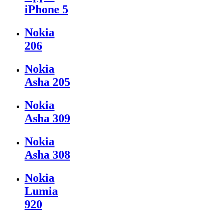
iPhone 5
Nokia
206
Nokia
Asha 205
Nokia
Asha 309
Nokia
Asha 308
Nokia
Lumia
920