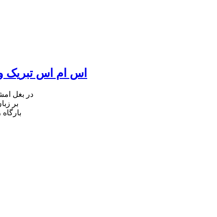
اس ام اس تبریک ول
در بغل ام
بر زبا
بارگاه