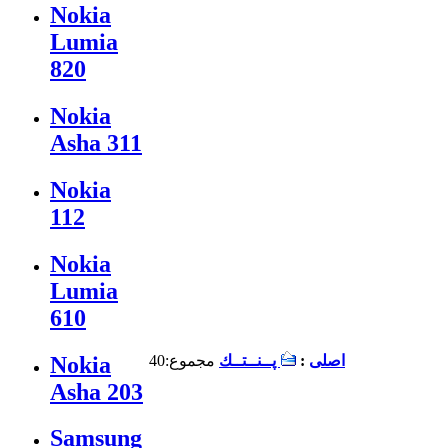
Nokia
Lumia
820
Nokia
Asha 311
Nokia
112
Nokia
Lumia
610
Nokia
اصلی
:
پــنــتــك
مجموع:40
Asha 203
Samsung