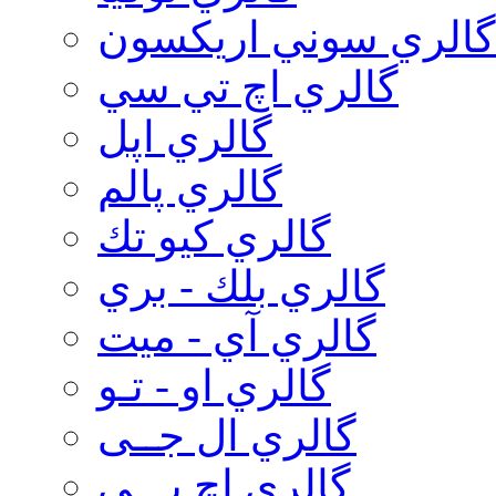
گالري سوني اريكسون
گالري اچ تي سي
گالري اپل
گالري پالم
گالري كيو تك
گالري بلك - بري
گالري آي - ميت
گالري او - تـو
گالري ال جــی
گالري اچ پـــی