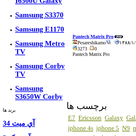
I6500U Galaxy
Samsung S3370
Samsung E1170
Pantech Matrix Pro
Samsung Metro
Pesareshikamo
۱۳۸۸/۱
3273
0
TV
Pantech Matrix Pro
Samsung Corby
TV
Samsung
S3650W Corby
برچسب ها
برند ها
Ericsson
E7
Galaxy
Gal
آي ميت 34
n
iphone 4s
iphone 5
N9