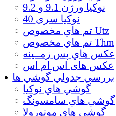
نوكيا ورژن 9.1 و 9.2
نوکیا سری 40
تم هاي مخصوص Utz
تم هاي مخصوص Thm
عكس هاي پس زمــينه
عكس های اس ام اس
بررسي جدولي گوشي ها
گوشي هاي نوكيا
گوشي هاي سامسونگ
گوشي هاي موتورولا