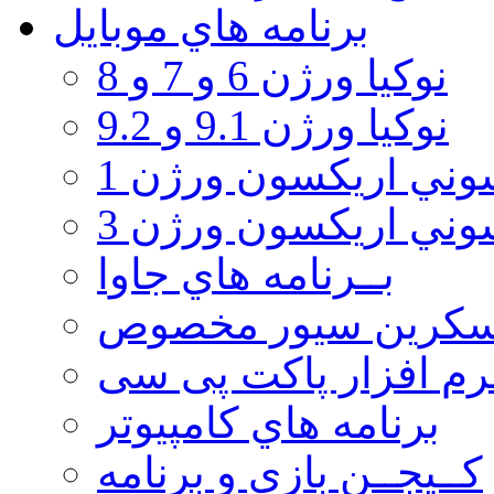
برنامه هاي موبايل
نوکیا ورژن 6 و 7 و 8
نوکیا ورژن 9.1 و 9.2
ني اريكسون ورژن 1
ني اريكسون ورژن 3
بــرنامه هاي جاوا
سكرين سيور مخصوص
رم افزار پاکت پی سی
برنامه هاي كامپيوتر
كــيجــن بازي و برنامه