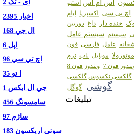
آی - تک 2
اس ام اس
کسون
استیو
اچ تی سی
اکسپریا
ایام
اخبار 2395
ک
خنده دار
داغ
دوربین
ال جي 168
سیستم عامل
سیستم
قانه
عامل
فارسی
فون
اپل 6
وتورولا
مویایل
ناب
نرم
اچ تي سي 96
یندوز فون 7
ویندوز فون 8
ا‍ تو 35
گلکسی نکسوس
گوشی
گوگل
جي ال ايكس 1
تبلیغات
سامسونگ 456
ساژم 97
سوني اريكسون 183