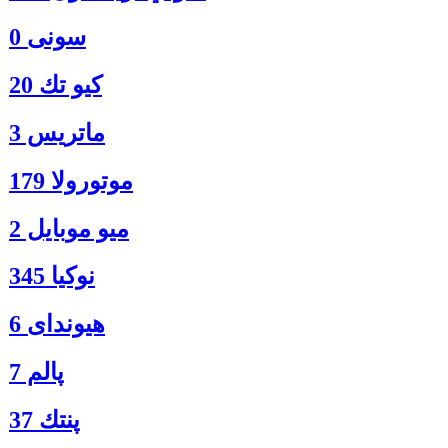
سونی 0
كيو تك 20
ماتريس 3
موتورولا 179
ميو موبايل 2
نوكيا 345
هیوندای 6
پالم 7
پنتك 37