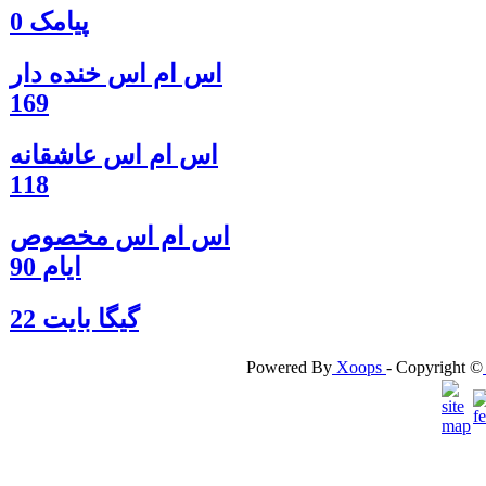
پیامک 0
اس ام اس خنده دار
169
اس ام اس عاشقانه
118
اس ام اس مخصوص
ایام 90
گيگا بايت 22
Powered By
Xoops
- Copyright ©