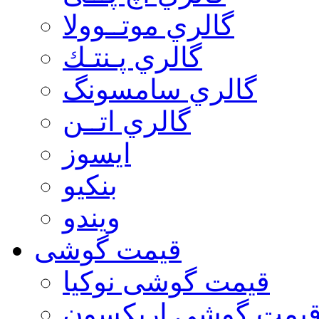
گالري موتــوولا
گالري پـنتـك
گالري سامسونگ
گالري اتــن
ایسوز
بنکیو
ویندو
قیمت گوشی
قیمت گوشی نوكيا
یمت گوشی اريكسون