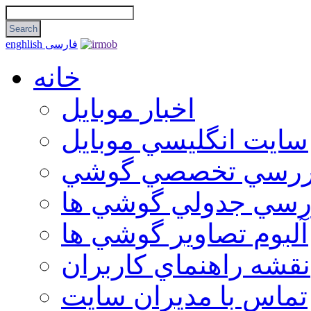
فارسی
enghlish
خانه
اخبار موبایل
سايت انگليسي موبايل
ررسي تخصصي گوشي
رسي جدولي گوشي ها
آلبوم تصاوير گوشي ها
نقشه راهنماي كاربران
تماس با مديران سايت