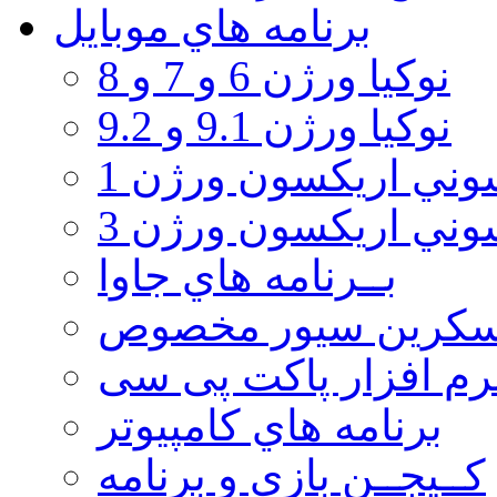
برنامه هاي موبايل
نوکیا ورژن 6 و 7 و 8
نوکیا ورژن 9.1 و 9.2
ني اريكسون ورژن 1
ني اريكسون ورژن 3
بــرنامه هاي جاوا
سكرين سيور مخصوص
رم افزار پاکت پی سی
برنامه هاي كامپيوتر
كــيجــن بازي و برنامه