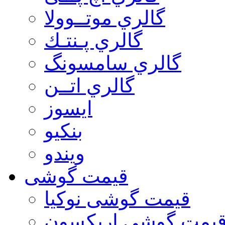
گالري موتــوولا
گالري پـنتـك
گالري سامسونگ
گالري اتــن
ایسوز
بنکیو
ویندو
قیمت گوشی
قیمت گوشی نوكيا
یمت گوشی اريكسون