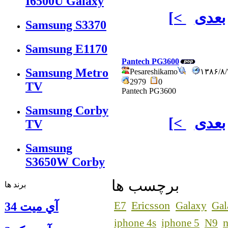
I6500U Galaxy
بعدی
[<
Samsung S3370
Samsung E1170
Pantech PG3600
Samsung Metro
Pesareshikamo
۱۳۸۶/۸
2979
0
TV
Pantech PG3600
Samsung Corby
بعدی
[<
TV
Samsung
S3650W Corby
برچسب ها
برند ها
Ericsson
E7
Galaxy
Gal
آي ميت 34
n
iphone 4s
iphone 5
N9