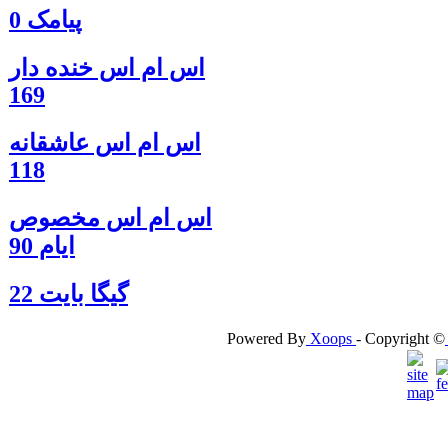
پیامک 0
اس ام اس خنده دار
169
اس ام اس عاشقانه
118
اس ام اس مخصوص
ایام 90
گيگا بايت 22
Powered By
Xoops
- Copyright ©