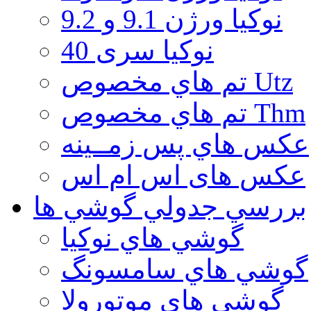
نوكيا ورژن 9.1 و 9.2
نوکیا سری 40
تم هاي مخصوص Utz
تم هاي مخصوص Thm
عكس هاي پس زمــينه
عكس های اس ام اس
بررسي جدولي گوشي ها
گوشي هاي نوكيا
گوشي هاي سامسونگ
گوشي هاي موتورولا