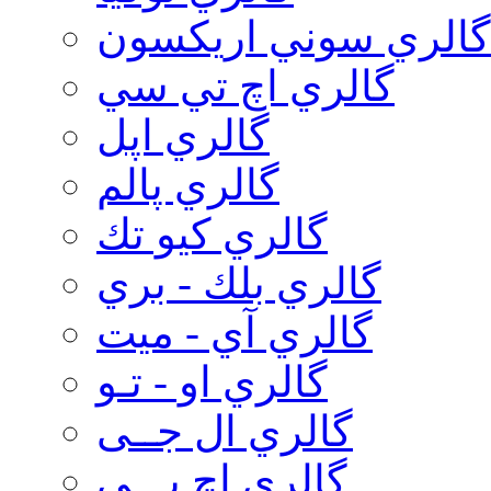
گالري سوني اريكسون
گالري اچ تي سي
گالري اپل
گالري پالم
گالري كيو تك
گالري بلك - بري
گالري آي - ميت
گالري او - تـو
گالري ال جــی
گالري اچ پـــی