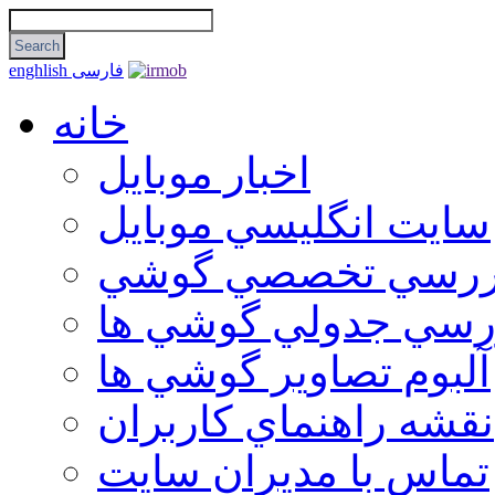
فارسی
enghlish
خانه
اخبار موبایل
سايت انگليسي موبايل
ررسي تخصصي گوشي
رسي جدولي گوشي ها
آلبوم تصاوير گوشي ها
نقشه راهنماي كاربران
تماس با مديران سايت