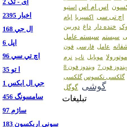
آی - تک 2
اس ام اس
کسون
استیو
اخبار 2395
اچ تی سی
اکسپریا
ایام
ک
خنده دار
داغ
دوربین
ال جي 168
سیستم عامل
سیستم
اپل 6
قانه
عامل
فارسی
فون
اچ تي سي 96
وتورولا
مویایل
ناب
نرم
یندوز فون 7
ویندوز فون 8
ا‍ تو 35
گلکسی نکسوس
جي ال ايكس 1
گوشی
گوگل
سامسونگ 456
تبلیغات
ساژم 97
سوني اريكسون 183