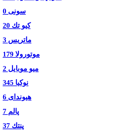
سونی 0
كيو تك 20
ماتريس 3
موتورولا 179
ميو موبايل 2
نوكيا 345
هیوندای 6
پالم 7
پنتك 37