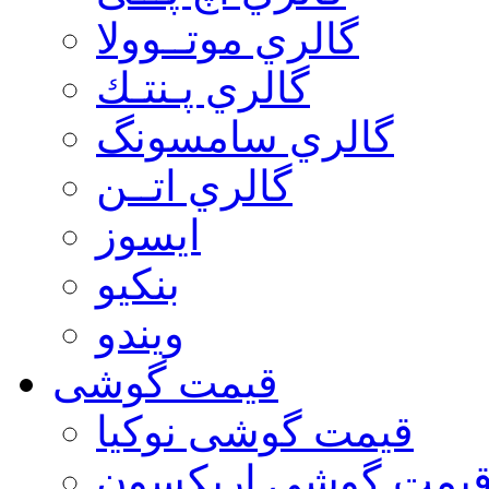
گالري موتــوولا
گالري پـنتـك
گالري سامسونگ
گالري اتــن
ایسوز
بنکیو
ویندو
قیمت گوشی
قیمت گوشی نوكيا
یمت گوشی اريكسون