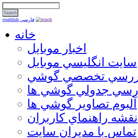
فارسی
enghlish
خانه
اخبار موبایل
سايت انگليسي موبايل
ررسي تخصصي گوشي
رسي جدولي گوشي ها
آلبوم تصاوير گوشي ها
نقشه راهنماي كاربران
تماس با مديران سايت