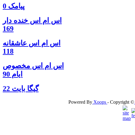
پیامک 0
اس ام اس خنده دار
169
اس ام اس عاشقانه
118
اس ام اس مخصوص
ایام 90
گيگا بايت 22
Powered By
Xoops
- Copyright ©