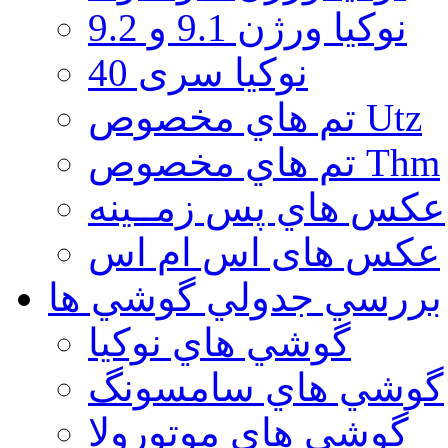
نوكيا ورژن 9.1 و 9.2
نوکیا سری 40
تم هاي مخصوص Utz
تم هاي مخصوص Thm
عكس هاي پس زمــينه
عكس های اس ام اس
بررسي جدولي گوشي ها
گوشي هاي نوكيا
گوشي هاي سامسونگ
گوشي هاي موتورولا