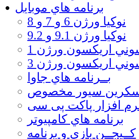
برنامه هاي موبايل
نوکیا ورژن 6 و 7 و 8
نوکیا ورژن 9.1 و 9.2
ني اريكسون ورژن 1
ني اريكسون ورژن 3
بــرنامه هاي جاوا
سكرين سيور مخصوص
رم افزار پاکت پی سی
برنامه هاي كامپيوتر
كــيجــن بازي و برنامه