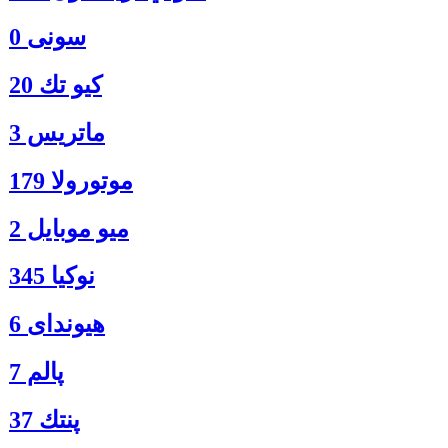
سونی 0
كيو تك 20
ماتريس 3
موتورولا 179
ميو موبايل 2
نوكيا 345
هیوندای 6
پالم 7
پنتك 37