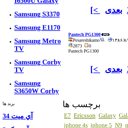
I6500U Galaxy
بعدی
[<
Samsung S3370
Samsung E1170
Pantech PG1300
Samsung Metro
Pesareshikamo
۱۳۸۶/۸
2873
0
TV
Pantech PG1300
Samsung Corby
بعدی
[<
TV
Samsung
S3650W Corby
برچسب ها
برند ها
Ericsson
E7
Galaxy
Gal
آي ميت 34
n
iphone 4s
iphone 5
N9