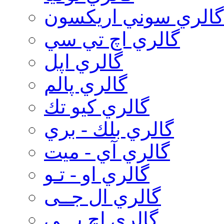
گالري سوني اريكسون
گالري اچ تي سي
گالري اپل
گالري پالم
گالري كيو تك
گالري بلك - بري
گالري آي - ميت
گالري او - تـو
گالري ال جــی
گالري اچ پـــی