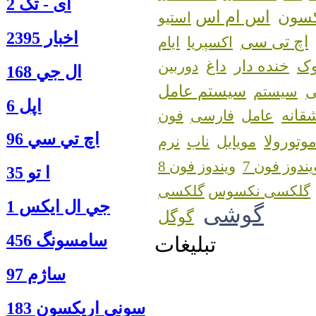
آی - تک 2
اس ام اس
کسون
استیو
اخبار 2395
اچ تی سی
اکسپریا
ایام
ک
خنده دار
داغ
دوربین
ال جي 168
سیستم عامل
سیستم
اپل 6
قانه
عامل
فارسی
فون
اچ تي سي 96
وتورولا
مویایل
ناب
نرم
یندوز فون 7
ویندوز فون 8
ا‍ تو 35
گلکسی نکسوس
جي ال ايكس 1
گوشی
گوگل
سامسونگ 456
تبلیغات
ساژم 97
سوني اريكسون 183