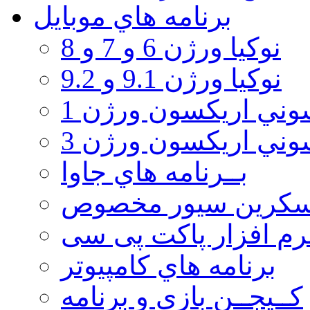
برنامه هاي موبايل
نوکیا ورژن 6 و 7 و 8
نوکیا ورژن 9.1 و 9.2
ني اريكسون ورژن 1
ني اريكسون ورژن 3
بــرنامه هاي جاوا
سكرين سيور مخصوص
رم افزار پاکت پی سی
برنامه هاي كامپيوتر
كــيجــن بازي و برنامه