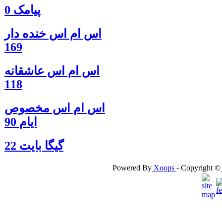
پیامک 0
اس ام اس خنده دار
169
اس ام اس عاشقانه
118
اس ام اس مخصوص
ایام 90
گيگا بايت 22
Powered By
Xoops
- Copyright ©