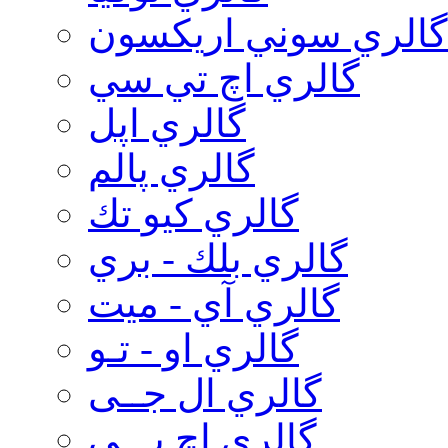
گالري سوني اريكسون
گالري اچ تي سي
گالري اپل
گالري پالم
گالري كيو تك
گالري بلك - بري
گالري آي - ميت
گالري او - تـو
گالري ال جــی
گالري اچ پـــی