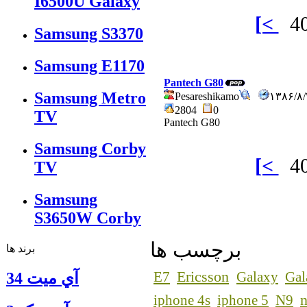
I6500U Galaxy
[<
Samsung S3370
Samsung E1170
Pantech G80
Samsung Metro
Pesareshikamo
۱۳۸۶/۸
2804
0
TV
Pantech G80
Samsung Corby
[<
TV
Samsung
S3650W Corby
برچسب ها
برند ها
Ericsson
E7
Galaxy
Gal
آي ميت 34
n
iphone 4s
iphone 5
N9