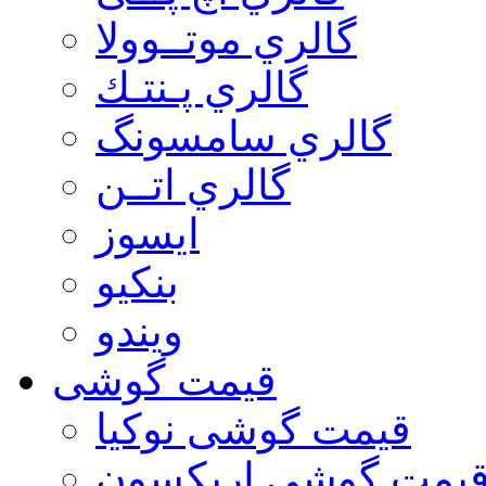
گالري موتــوولا
گالري پـنتـك
گالري سامسونگ
گالري اتــن
ایسوز
بنکیو
ویندو
قیمت گوشی
قیمت گوشی نوكيا
یمت گوشی اريكسون