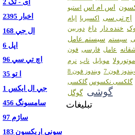
آی - تک 2
اس ام اس
کسون
استیو
اخبار 2395
اچ تی سی
اکسپریا
ایام
ک
خنده دار
داغ
دوربین
ال جي 168
سیستم عامل
سیستم
اپل 6
قانه
عامل
فارسی
فون
اچ تي سي 96
وتورولا
مویایل
ناب
نرم
یندوز فون 7
ویندوز فون 8
ا‍ تو 35
گلکسی نکسوس
جي ال ايكس 1
گوشی
گوگل
سامسونگ 456
تبلیغات
ساژم 97
سوني اريكسون 183