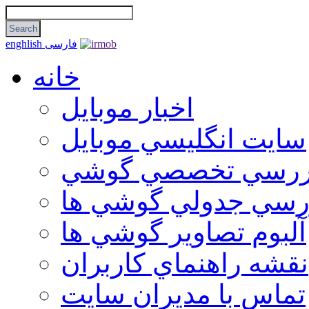
فارسی
enghlish
خانه
اخبار موبایل
سايت انگليسي موبايل
ررسي تخصصي گوشي
رسي جدولي گوشي ها
آلبوم تصاوير گوشي ها
نقشه راهنماي كاربران
تماس با مديران سايت