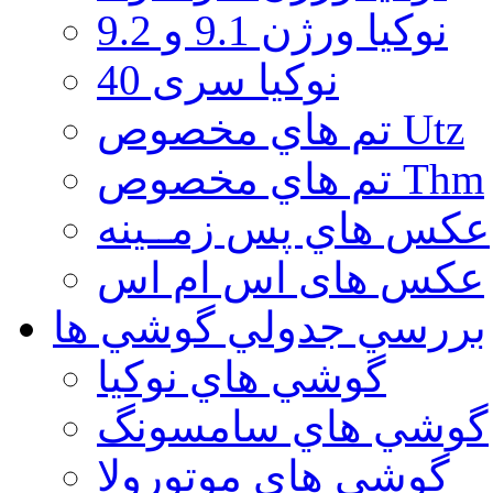
نوكيا ورژن 9.1 و 9.2
نوکیا سری 40
تم هاي مخصوص Utz
تم هاي مخصوص Thm
عكس هاي پس زمــينه
عكس های اس ام اس
بررسي جدولي گوشي ها
گوشي هاي نوكيا
گوشي هاي سامسونگ
گوشي هاي موتورولا