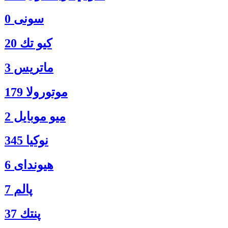
سونی 0
كيو تك 20
ماتريس 3
موتورولا 179
ميو موبايل 2
نوكيا 345
هیوندای 6
پالم 7
پنتك 37