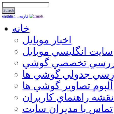
فارسی
enghlish
خانه
اخبار موبایل
سايت انگليسي موبايل
ررسي تخصصي گوشي
رسي جدولي گوشي ها
آلبوم تصاوير گوشي ها
نقشه راهنماي كاربران
تماس با مديران سايت