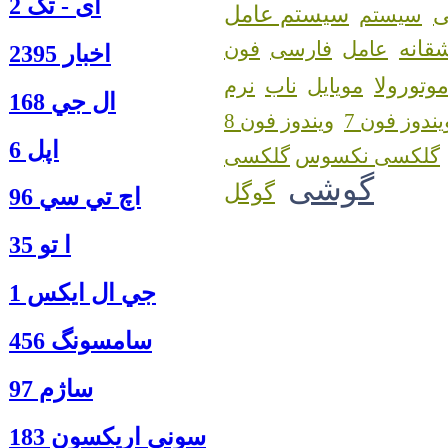
آی - تک 2
سیستم عامل
سیستم
قانه
عامل
فارسی
فون
اخبار 2395
وتورولا
مویایل
ناب
نرم
ال جي 168
یندوز فون 7
ویندوز فون 8
اپل 6
گلکسی نکسوس
گوشی
گوگل
اچ تي سي 96
ا‍ تو 35
جي ال ايكس 1
سامسونگ 456
ساژم 97
سوني اريكسون 183