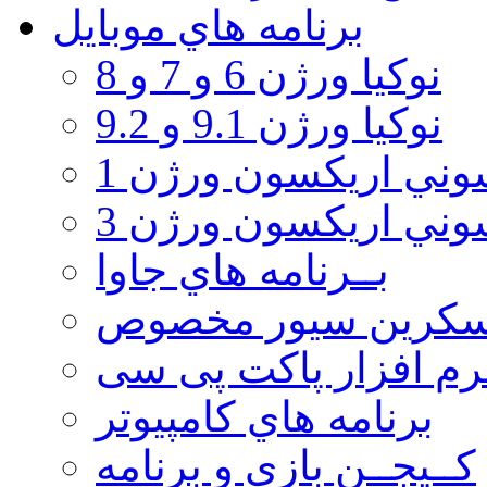
برنامه هاي موبايل
نوکیا ورژن 6 و 7 و 8
نوکیا ورژن 9.1 و 9.2
ني اريكسون ورژن 1
ني اريكسون ورژن 3
بــرنامه هاي جاوا
سكرين سيور مخصوص
رم افزار پاکت پی سی
برنامه هاي كامپيوتر
كــيجــن بازي و برنامه