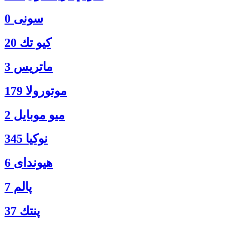
سونی 0
كيو تك 20
ماتريس 3
موتورولا 179
ميو موبايل 2
نوكيا 345
هیوندای 6
پالم 7
پنتك 37