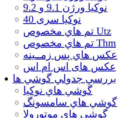
نوكيا ورژن 9.1 و 9.2
نوکیا سری 40
تم هاي مخصوص Utz
تم هاي مخصوص Thm
عكس هاي پس زمــينه
عكس های اس ام اس
بررسي جدولي گوشي ها
گوشي هاي نوكيا
گوشي هاي سامسونگ
گوشي هاي موتورولا