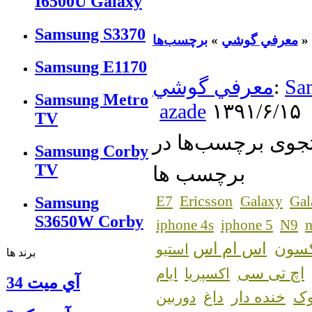
I6500U Galaxy
Samsung S3370
»
معرفي گوشي
»
برچسب‌ها
Samsung E1170
Sa
:
معرفي گوشي
Samsung Metro
azade
۱۳۹۱/۶/۱۵
TV
Samsung Corby
TV
برچسب ها
Ericsson
E7
Galaxy
Gal
Samsung
S3650W Corby
n
iphone 4s
iphone 5
N9
اس ام اس
کسون
استیو
برند ها
اچ تی سی
اکسپریا
ایام
آي ميت 34
ک
خنده دار
داغ
دوربین