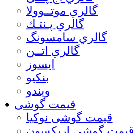
گالري موتــوولا
گالري پـنتـك
گالري سامسونگ
گالري اتــن
ایسوز
بنکیو
ویندو
قیمت گوشی
قیمت گوشی نوكيا
یمت گوشی اريكسون