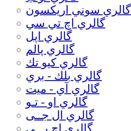
گالري سوني اريكسون
گالري اچ تي سي
گالري اپل
گالري پالم
گالري كيو تك
گالري بلك - بري
گالري آي - ميت
گالري او - تـو
گالري ال جــی
گالري اچ پـــی