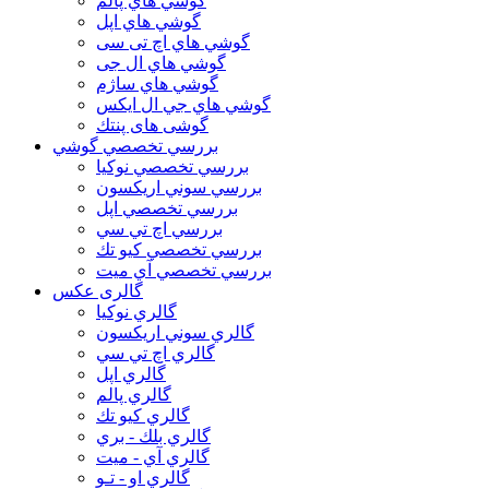
گوشي هاي پالم
گوشي هاي اپل
گوشي هاي اچ تی سی
گوشي هاي ال جی
گوشي هاي ساژم
گوشي هاي جي ال ايكس
گوشی های پنتك
بررسي تخصصي گوشي
بررسي تخصصي نوكيا
بررسي سوني اريكسون
بررسي تخصصي اپل
بررسي اچ تي سي
بررسي تخصصي كيو تك
بررسي تخصصي آي ميت
گالری عکس
گالري نوكيا
گالري سوني اريكسون
گالري اچ تي سي
گالري اپل
گالري پالم
گالري كيو تك
گالري بلك - بري
گالري آي - ميت
گالري او - تـو