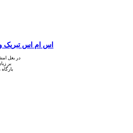
اس ام اس تبریک ول
در بغل ام
بر زبا
بارگاه