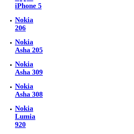
iPhone 5
Nokia
206
Nokia
Asha 205
Nokia
Asha 309
Nokia
Asha 308
Nokia
Lumia
920