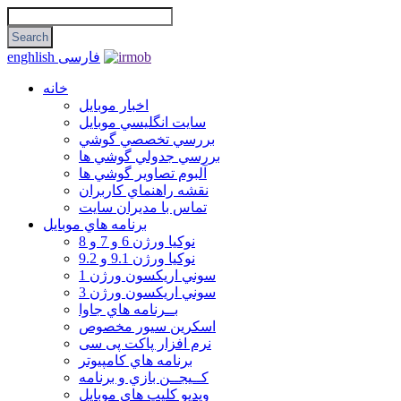
فارسی
enghlish
خانه
اخبار موبایل
سايت انگليسي موبايل
بررسي تخصصي گوشي
بررسي جدولي گوشي ها
آلبوم تصاوير گوشي ها
نقشه راهنماي كاربران
تماس با مديران سايت
برنامه هاي موبايل
نوکیا ورژن 6 و 7 و 8
نوکیا ورژن 9.1 و 9.2
سوني اريكسون ورژن 1
سوني اريكسون ورژن 3
بــرنامه هاي جاوا
اسكرين سيور مخصوص
نرم افزار پاکت پی سی
برنامه هاي كامپيوتر
كــيجــن بازي و برنامه
ويديو كليپ هاي موبايل