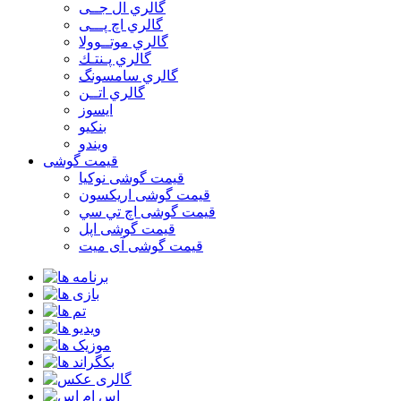
گالري ال جــی
گالري اچ پـــی
گالري موتــوولا
گالري پـنتـك
گالري سامسونگ
گالري اتــن
ایسوز
بنکیو
ویندو
قیمت گوشی
قیمت گوشی نوكيا
قیمت گوشی اريكسون
قیمت گوشی اچ تي سي
قیمت گوشی اپل
قیمت گوشی آی میت