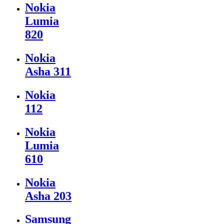
Nokia
Lumia
820
Nokia
Asha 311
Nokia
112
Nokia
Lumia
610
Nokia
Asha 203
Samsung