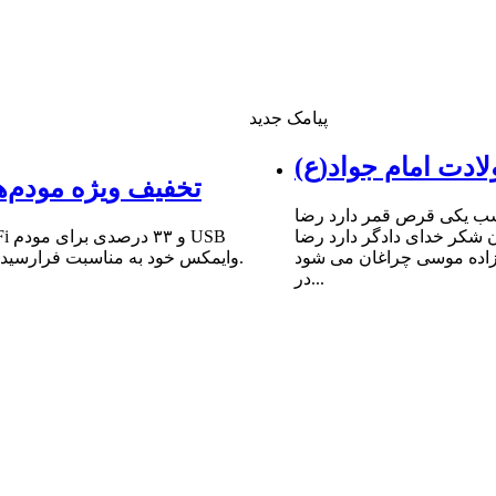
پیامک جدید
ادت امام جواد(ع)
تخفیف ویژه مودم‌ه
شب یکى قرص قمر دارد رضا
ن شکر خداى دادگر دارد رضا
 زاده موسى چراغان مى شود
وایمکس خود به مناسبت فرارسیدن سالروز میلاد مبارک حضرت امام علی (ع) و روز پدر خبر داد.
در...