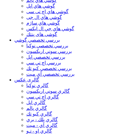
گوشي هاي پالم
گوشي هاي اپل
گوشي هاي اچ تی سی
گوشي هاي ال جی
گوشي هاي ساژم
گوشي هاي جي ال ايكس
گوشی های پنتك
بررسي تخصصي گوشي
بررسي تخصصي نوكيا
بررسي سوني اريكسون
بررسي تخصصي اپل
بررسي اچ تي سي
بررسي تخصصي كيو تك
بررسي تخصصي آي ميت
گالری عکس
گالري نوكيا
گالري سوني اريكسون
گالري اچ تي سي
گالري اپل
گالري پالم
گالري كيو تك
گالري بلك - بري
گالري آي - ميت
گالري او - تـو