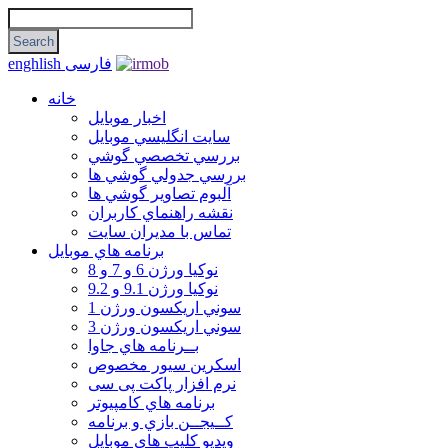
فارسی
enghlish
خانه
اخبار موبایل
سايت انگليسي موبايل
بررسي تخصصي گوشي
بررسي جدولي گوشي ها
آلبوم تصاوير گوشي ها
نقشه راهنماي كاربران
تماس با مديران سايت
برنامه هاي موبايل
نوکیا ورژن 6 و 7 و 8
نوکیا ورژن 9.1 و 9.2
سوني اريكسون ورژن 1
سوني اريكسون ورژن 3
بــرنامه هاي جاوا
اسكرين سيور مخصوص
نرم افزار پاکت پی سی
برنامه هاي كامپيوتر
كــيجــن بازي و برنامه
ويديو كليپ هاي موبايل