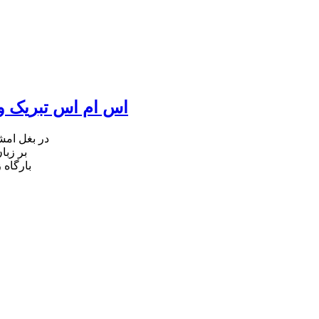
اس ام اس تبریک ول
در بغل ام
بر زبا
بارگاه