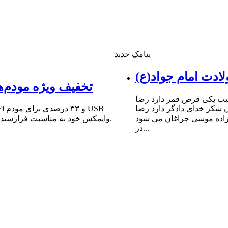
پیامک جدید
ادت امام جواد(ع)
تخفیف ویژه مودم‌ه
شب یکى قرص قمر دارد رضا
ن شکر خداى دادگر دارد رضا
 زاده موسى چراغان مى شود
وایمکس خود به مناسبت فرارسیدن سالروز میلاد مبارک حضرت امام علی (ع) و روز پدر خبر داد.
در...