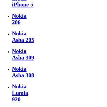
iPhone 5
Nokia
206
Nokia
Asha 205
Nokia
Asha 309
Nokia
Asha 308
Nokia
Lumia
920