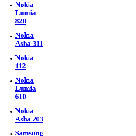
Nokia
Lumia
820
Nokia
Asha 311
Nokia
112
Nokia
Lumia
610
Nokia
Asha 203
Samsung