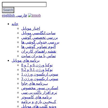
فارسی
enghlish
خانه
اخبار موبایل
سايت انگليسي موبايل
بررسي تخصصي گوشي
بررسي جدولي گوشي ها
آلبوم تصاوير گوشي ها
نقشه راهنماي كاربران
تماس با مديران سايت
برنامه هاي موبايل
نوکیا ورژن 6 و 7 و 8
نوکیا ورژن 9.1 و 9.2
سوني اريكسون ورژن 1
سوني اريكسون ورژن 3
بــرنامه هاي جاوا
اسكرين سيور مخصوص
نرم افزار پاکت پی سی
برنامه هاي كامپيوتر
كــيجــن بازي و برنامه
ويديو كليپ هاي موبايل