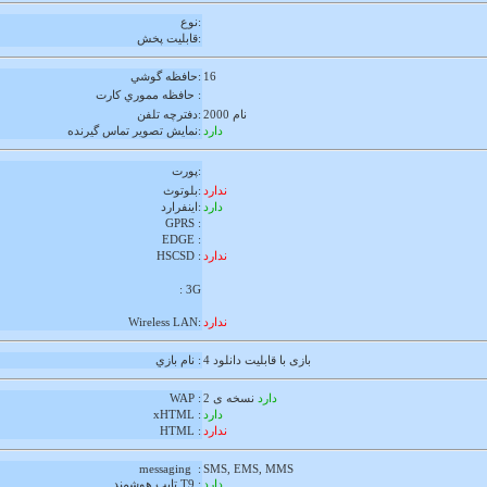
نوع:
قابليت پخش:
16
:
حافظه
گوشي
مموري كارت :
حافظه
2000 نام
دفترچه تلفن:
دارد
نمايش تصوير تماس گيرنده:
پورت:
ندارد
بلوتوث:
دارد
اينفرارد:
GPRS :
EDGE :
ندارد
HSCSD :
: 3G
ندارد
Wireless LAN:
4 بازی با قابلیت دانلود
نام بازي :
دارد
نسخه ی 2
WAP :
دارد
xHTML :
ندارد
HTML :
messaging :
SMS, EMS, MMS
دارد
تايپ هوشمند T9 :