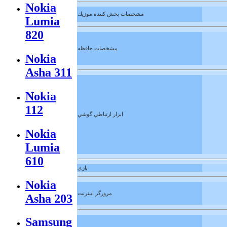
Nokia
مشخصات پخش كننده موزيك
Lumia
820
مشخصات حافظه
Nokia
Asha 311
Nokia
112
ابزار ارتباطي گوشي
Nokia
Lumia
610
بازي
Nokia
مرورگر اينترنت
Asha 203
Samsung