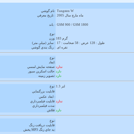
Tungsten W
نام گوشي:
ماه مارچ سال 2005
تاريخ معرفي :
GSM 900 / GSM 1800
باند :
نوع:
گرم
183
وزن:
طول : 128 عرض : 58 ضخامت : 17
سايز (میلی متر) :
نقره ای
رنگ بندي گوشي :
نوع:
:
ابعاد
ندارد
:
صفحه نمايش لمسي
دارد
حالت اسكرين سيور:
دارد
تصوير زمينه:
لنز
1.3
نوع:
قابليت بزرگنمايي:
ابعاد عكس :
ندارد
قابليت فيلمبرداري:
مدت فيلمبرداري:
دارد
فلاش:
نوع:
قابليت دريافت زنگ:
:
به جاي زنگ
MP3
پخش