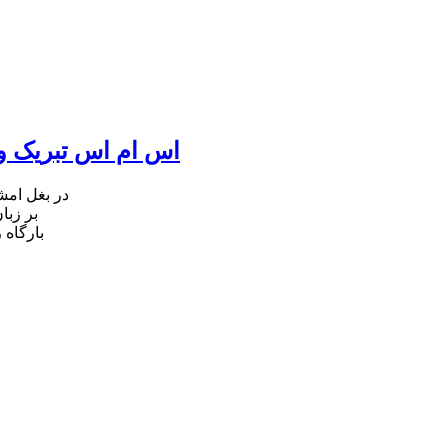
اس ام اس تبریک ول
در بغل ام
بر زبا
بارگاه