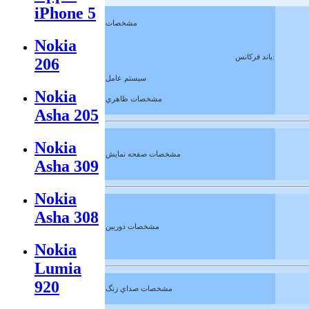
iPhone 5
مشخصات
Nokia
باند فركانس:
206
سيستم عامل
Nokia
مشخصات ظاهري
Asha 205
Nokia
مشخصات صفحه نمايش
Asha 309
Nokia
Asha 308
مشخصات دوربين
Nokia
Lumia
920
مشخصات صداي زنگ