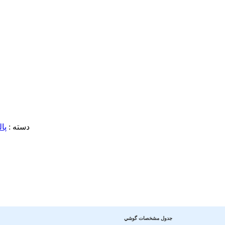
دسته :
پال
جدول مشخصات گوشي