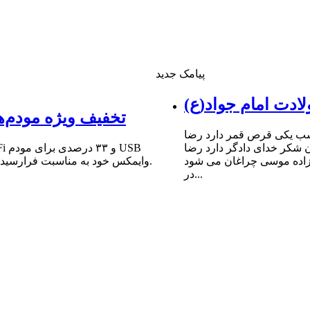
پیامک جدید
ادت امام جواد(ع)
تخفیف ویژه مودم‌ه
شب یکى قرص قمر دارد رضا
ن شکر خداى دادگر دارد رضا
 زاده موسى چراغان مى شود
وایمکس خود به مناسبت فرارسیدن سالروز میلاد مبارک حضرت امام علی (ع) و روز پدر خبر داد.
در...