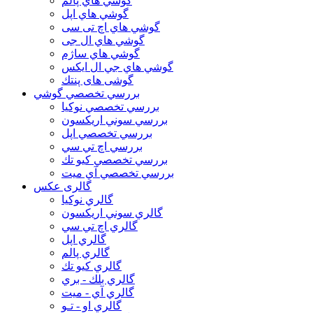
گوشي هاي پالم
گوشي هاي اپل
گوشي هاي اچ تی سی
گوشي هاي ال جی
گوشي هاي ساژم
گوشي هاي جي ال ايكس
گوشی های پنتك
بررسي تخصصي گوشي
بررسي تخصصي نوكيا
بررسي سوني اريكسون
بررسي تخصصي اپل
بررسي اچ تي سي
بررسي تخصصي كيو تك
بررسي تخصصي آي ميت
گالری عکس
گالري نوكيا
گالري سوني اريكسون
گالري اچ تي سي
گالري اپل
گالري پالم
گالري كيو تك
گالري بلك - بري
گالري آي - ميت
گالري او - تـو