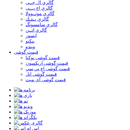
گالري ال جــی
گالري اچ پـــی
گالري موتــوولا
گالري پـنتـك
گالري سامسونگ
گالري اتــن
ایسوز
بنکیو
ویندو
قیمت گوشی
قیمت گوشی نوكيا
قیمت گوشی اريكسون
قیمت گوشی اچ تي سي
قیمت گوشی اپل
قیمت گوشی آی میت