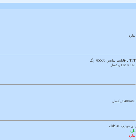
ندارد
TFT با قابلیت نمایش 65536 رنگ
160 × 128 پیکسل
480×640 پیکسل
پلی فونیک 40 کاناله
دارد
ندارد