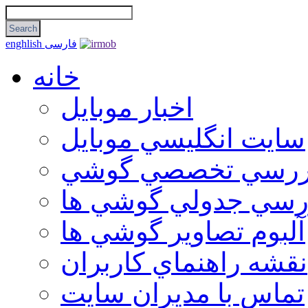
فارسی
enghlish
خانه
اخبار موبایل
سايت انگليسي موبايل
ررسي تخصصي گوشي
رسي جدولي گوشي ها
آلبوم تصاوير گوشي ها
نقشه راهنماي كاربران
تماس با مديران سايت