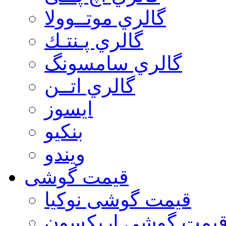
گالري موتــوولا
گالري پـنتـك
گالري سامسونگ
گالري اتــن
ایسوز
بنکیو
ویندو
قیمت گوشی
قیمت گوشی نوكيا
یمت گوشی اريكسون