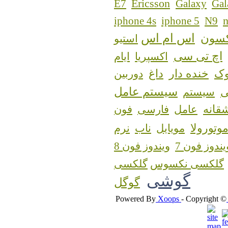
Ericsson
E7
Galaxy
Gal
n
iphone 4s
iphone 5
N9
اس ام اس
کسون
استیو
اچ تی سی
اکسپریا
ایام
ک
خنده دار
داغ
دوربین
سیستم عامل
سیستم
قانه
عامل
فارسی
فون
وتورولا
مویایل
ناب
نرم
یندوز فون 7
ویندوز فون 8
گلکسی نکسوس
گوشی
گوگل
Powered By
Xoops
- Copyright ©