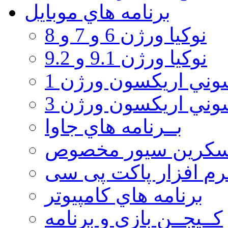
برنامه هاي موبايل
نوکیا ورژن 6 و 7 و 8
نوکیا ورژن 9.1 و 9.2
ني اريكسون ورژن 1
ني اريكسون ورژن 3
بــرنامه هاي جاوا
سكرين سيور مخصوص
رم افزار پاکت پی سی
برنامه هاي كامپيوتر
كــيجــن بازي و برنامه