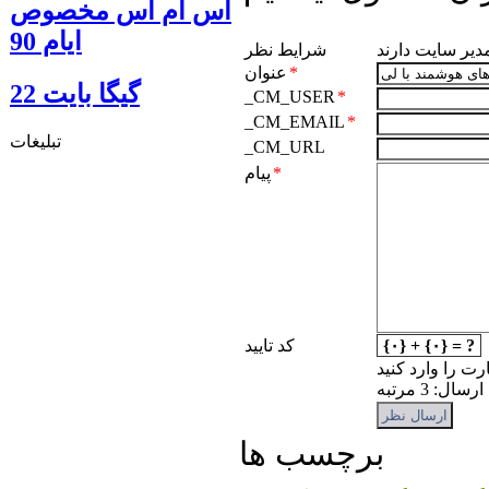
اس ام اس مخصوص
ایام 90
مدیر سایت دارند
شرایط نظر
*
عنوان
گيگا بايت 22
_CM_USER
*
_CM_EMAIL
*
تبلیغات
_CM_URL
*
پیام
{۰} + {۰} = ?
کد تایید
رت را وارد کنید
: 3 مرتبه
برچسب ها