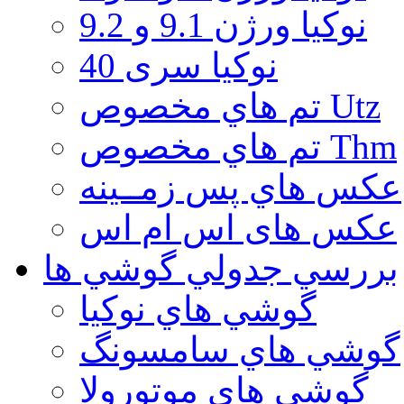
نوكيا ورژن 9.1 و 9.2
نوکیا سری 40
تم هاي مخصوص Utz
تم هاي مخصوص Thm
عكس هاي پس زمــينه
عكس های اس ام اس
بررسي جدولي گوشي ها
گوشي هاي نوكيا
گوشي هاي سامسونگ
گوشي هاي موتورولا