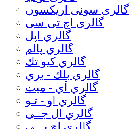
گالري سوني اريكسون
گالري اچ تي سي
گالري اپل
گالري پالم
گالري كيو تك
گالري بلك - بري
گالري آي - ميت
گالري او - تـو
گالري ال جــی
گالري اچ پـــی