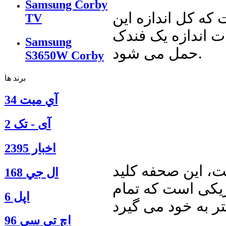
Samsung Corby
 که کل اندازه این
TV
ه یک فندک Zippo است که به سادگی در جیب
Samsung
حمل می شود.
S3650W Corby
برند ها
آي ميت 34
آی - تک 2
اخبار 2395
ت، این صحفه کلید
ال جي 168
زیکی است که تمام
اپل 6
اچ تي سي 96