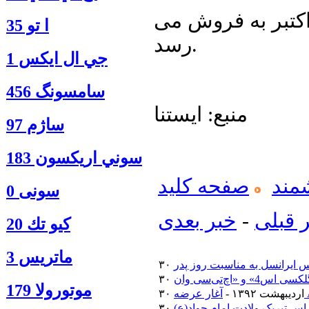
99.99 دلار از اول اکتبر به فروش می
ا‍ تو 35
رسد.
جي ال ايكس 1
سامسونگ 456
منبع: ایستنا
ساژم 97
سوني اريكسون 183
مند
صفحه کلید
سونی 0
 قبلی
-
خبر بعدی
كيو تك 20
ماتريس 3
 ایرانسل به مناسبت روز پدر
موتورولا 179
۳۰ اردیبهشت ۱۳۹۲ -
اس تبریک ولادت امام جواد(ع)