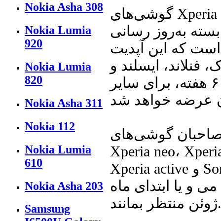
Nokia Asha 308
گوشی‌های Xperia arc S، Xperia neo V و Xperia ray اولین
بسته به‌روز رسانی
Nokia Lumia
920
 است که این آپدیت
 فنلاند، ایسلند و
Nokia Lumia
820
نروژ در دسترس خواهد بود و طی بازه ۴ تا ۶ هفته، برای سایر
Nokia Asha 311
Nokia 112
شی‌های Xperia arc، Xperia PLAY،
Nokia Lumia
Xperia neo، Xperia
610
Xperia active و Sony Ericsson Live with Walkman برای
می و یا ابتدای ماه
Nokia Asha 203
ن منتظر بمانند.
Samsung