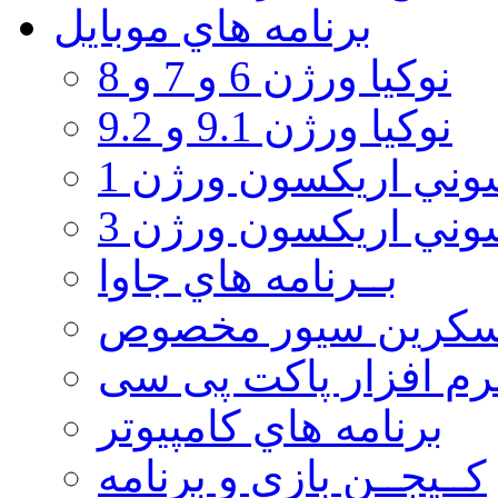
برنامه هاي موبايل
نوکیا ورژن 6 و 7 و 8
نوکیا ورژن 9.1 و 9.2
ني اريكسون ورژن 1
ني اريكسون ورژن 3
بــرنامه هاي جاوا
سكرين سيور مخصوص
رم افزار پاکت پی سی
برنامه هاي كامپيوتر
كــيجــن بازي و برنامه