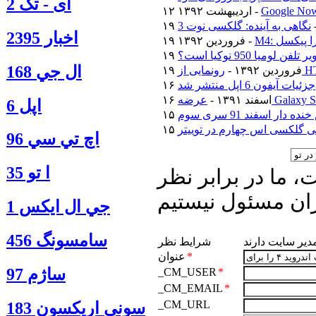
آی - تک 2
۱۲ اردیبهشت ۱۳۹۲ -
نگاهی به آینده: گلکسی نوت 3
اخبار 2395
ترا پیکسل
۱۹ فروردین ۱۳۹۲ -
فن لومیا 950 نوکیا است؟
ال جي 168
۱۹ فروردین ۱۳۹۲ -
جزئیات آیفون 6 اپل منتشر شد
۱۶ اسفند ۱۳۹۱ -
اپل 6
دار اسفند 91 سری سوم
 گلکسی اس چهارم در توییتر
اچ تي سي 96
ا‍ تو 35
 ما در برابر نظر
ان مسئول نیستیم
جي ال ايكس 1
سامسونگ 456
مدیر سایت دارند
شرایط نظر
*
عنوان
ساژم 97
_CM_USER
*
_CM_EMAIL
*
_CM_URL
سوني اريكسون 183