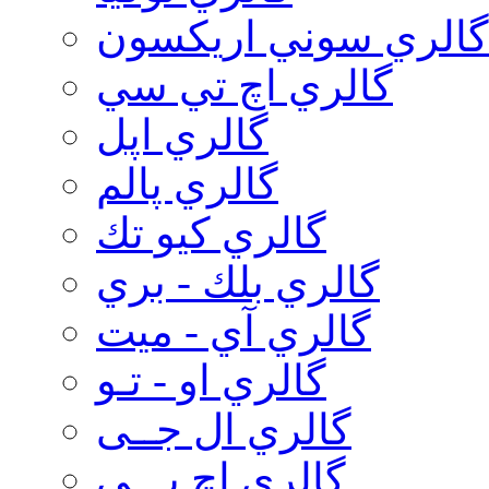
گالري سوني اريكسون
گالري اچ تي سي
گالري اپل
گالري پالم
گالري كيو تك
گالري بلك - بري
گالري آي - ميت
گالري او - تـو
گالري ال جــی
گالري اچ پـــی