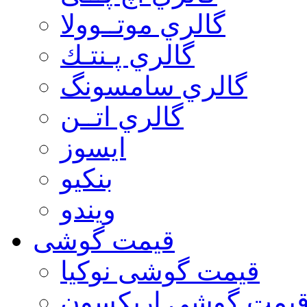
گالري موتــوولا
گالري پـنتـك
گالري سامسونگ
گالري اتــن
ایسوز
بنکیو
ویندو
قیمت گوشی
قیمت گوشی نوكيا
یمت گوشی اريكسون