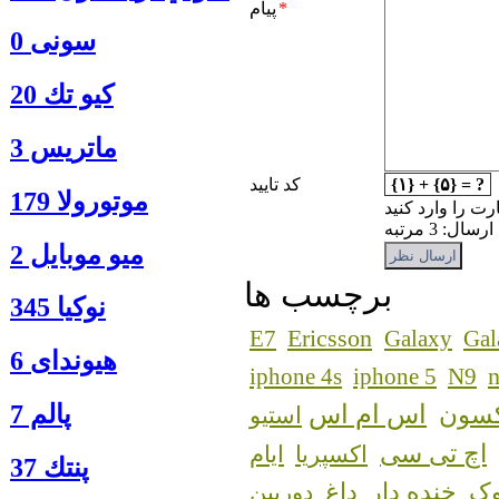
*
پیام
سونی 0
كيو تك 20
ماتريس 3
{۱} + {۵} = ?
کد تایید
موتورولا 179
رت را وارد کنید
: 3 مرتبه
ميو موبايل 2
برچسب ها
نوكيا 345
Ericsson
E7
Galaxy
Gal
هیوندای 6
n
iphone 4s
iphone 5
N9
اس ام اس
پالم 7
کسون
استیو
اچ تی سی
اکسپریا
ایام
پنتك 37
ک
خنده دار
داغ
دوربین