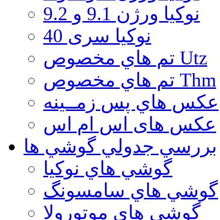
نوكيا ورژن 9.1 و 9.2
نوکیا سری 40
تم هاي مخصوص Utz
تم هاي مخصوص Thm
عكس هاي پس زمــينه
عكس های اس ام اس
بررسي جدولي گوشي ها
گوشي هاي نوكيا
گوشي هاي سامسونگ
گوشي هاي موتورولا