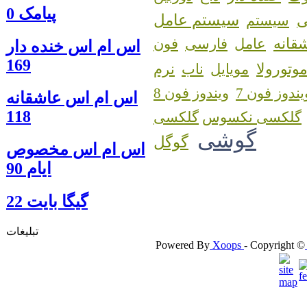
پیامک 0
سیستم عامل
سیستم
قانه
عامل
فارسی
فون
اس ام اس خنده دار
169
وتورولا
مویایل
ناب
نرم
یندوز فون 7
ویندوز فون 8
اس ام اس عاشقانه
118
گلکسی نکسوس
گوشی
گوگل
اس ام اس مخصوص
ایام 90
گيگا بايت 22
تبلیغات
Powered By
Xoops
- Copyright ©