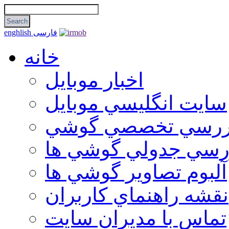
فارسی
enghlish
خانه
اخبار موبایل
سايت انگليسي موبايل
ررسي تخصصي گوشي
رسي جدولي گوشي ها
آلبوم تصاوير گوشي ها
نقشه راهنماي كاربران
تماس با مديران سايت