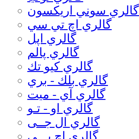
گالري سوني اريكسون
گالري اچ تي سي
گالري اپل
گالري پالم
گالري كيو تك
گالري بلك - بري
گالري آي - ميت
گالري او - تـو
گالري ال جــی
گالري اچ پـــی