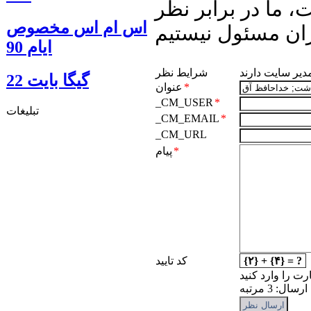
 ما در برابر نظر
اس ام اس مخصوص
ان مسئول نیستیم
ایام 90
مدیر سایت دارند
شرایط نظر
گيگا بايت 22
*
عنوان
_CM_USER
*
تبلیغات
_CM_EMAIL
*
_CM_URL
*
پیام
{۲} + {۴} = ?
کد تایید
رت را وارد کنید
: 3 مرتبه