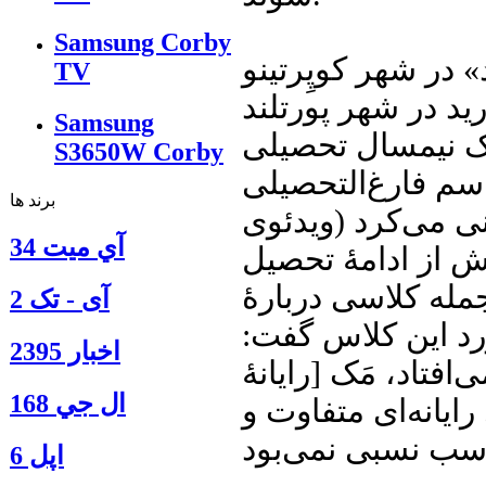
Samsung Corby
ستید» در شهر کوپِرتینو
TV
رید در شهر پورتلند
Samsung
ز یک نیمسال تحصیلی
S3650W Corby
اسم فارغ‌التحصیلی
برند ها
خنرانی می‌کرد (ویدئوی
آي ميت 34
 از ادامهٔ تحصیل
جمله کلاسی دربارهٔ
آی - تک 2
د این کلاس گفت:
اخبار 2395
فتاد، مَک [رایانهٔ
ال جي 168
ایانه‌ای متفاوت و
اپل 6