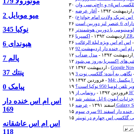
موتورولا 179
۳۰ اردیبهشت ۱۳۹۲ -
ميو موبايل 2
اس تبریک ولادت امام جواد(ع)
نوكيا 345
۲۶ اردیبهشت ۱۳۹۲ -
اس ام اس ویژه لیلة الرغائب
هیوندای 6
م اس خنده دار اردیبهشت 92
۱۲ اردیبهشت ۱۳۹۲ -
پالم 7
‌های اکسپریا به‌روز می‌شود
۱۲ اردیبهشت ۱۳۹۲ -
پنتك 37
نگاهی به آینده: گلکسی نوت 3
ترا پیکسل
۱۹ فروردین ۱۳۹۲ -
پیامک 0
فن لومیا 950 نوکیا است؟
۱۹ فروردین ۱۳۹۲ -
جزئیات آیفون 6 اپل منتشر شد
اس ام اس خنده دار
۱۶ اسفند ۱۳۹۱ -
169
دار اسفند 91 سری سوم
 گلکسی اس چهارم در توییتر
اس ام اس عاشقانه
118