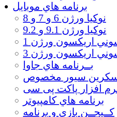
برنامه هاي موبايل
نوکیا ورژن 6 و 7 و 8
نوکیا ورژن 9.1 و 9.2
ني اريكسون ورژن 1
ني اريكسون ورژن 3
بــرنامه هاي جاوا
سكرين سيور مخصوص
رم افزار پاکت پی سی
برنامه هاي كامپيوتر
كــيجــن بازي و برنامه