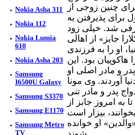
برای چنین زوجی از
Nokia Asha 311
ل برای پذیرفتن به
Nokia 112
فی شد. خیلی زود
ارا جابز» از اهالی
Nokia Lumia
610
یا، او را به فرزندی
ا هاکوپیان بود. این
Nokia Asha 203
در و مادر اصلی او
Samsung
یا آوردند. وی مونا
I6500U Galaxy
اج پدر و مادر تنی
Samsung S3370
ا به امروز جابز از
Samsung E1170
بخوانند، بیزار است
«والدین» او خوانده
Samsung Metro
شوند.
TV