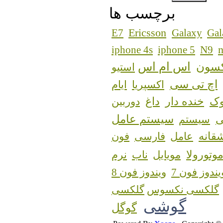
برچسب ها
Ericsson
E7
Galaxy
Gal
n
iphone 4s
iphone 5
N9
اس ام اس
کسون
استیو
اچ تی سی
اکسپریا
ایام
ک
خنده دار
داغ
دوربین
سیستم عامل
سیستم
قانه
عامل
فارسی
فون
وتورولا
مویایل
ناب
نرم
یندوز فون 7
ویندوز فون 8
گلکسی نکسوس
گوشی
گوگل