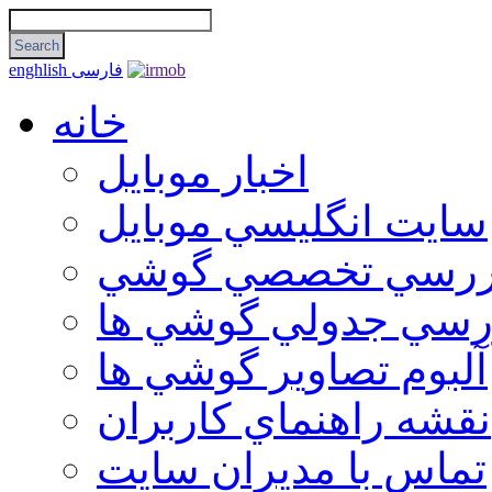
فارسی
enghlish
خانه
اخبار موبایل
سايت انگليسي موبايل
ررسي تخصصي گوشي
رسي جدولي گوشي ها
آلبوم تصاوير گوشي ها
نقشه راهنماي كاربران
تماس با مديران سايت