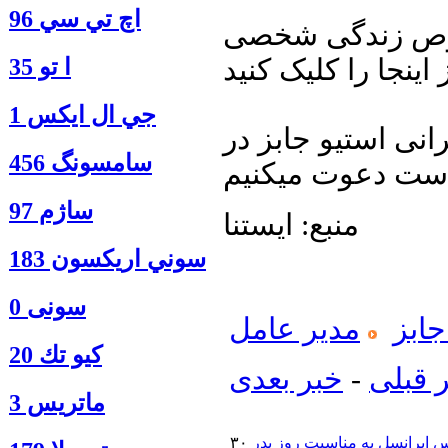
اچ تي سي 96
صوص زندگی شخصی
ا‍ تو 35
جي ال ايكس 1
انی استیو جابز در
سامسونگ 456
ساژم 97
منبع: ایستنا
سوني اريكسون 183
سونی 0
جابز
مدیر عامل
كيو تك 20
 قبلی
-
خبر بعدی
ماتريس 3
 ایرانسل به مناسبت روز پدر