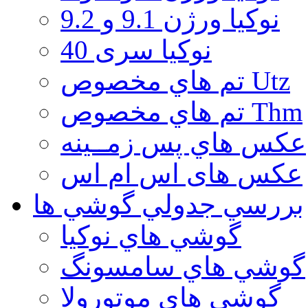
نوكيا ورژن 9.1 و 9.2
نوکیا سری 40
تم هاي مخصوص Utz
تم هاي مخصوص Thm
عكس هاي پس زمــينه
عكس های اس ام اس
بررسي جدولي گوشي ها
گوشي هاي نوكيا
گوشي هاي سامسونگ
گوشي هاي موتورولا