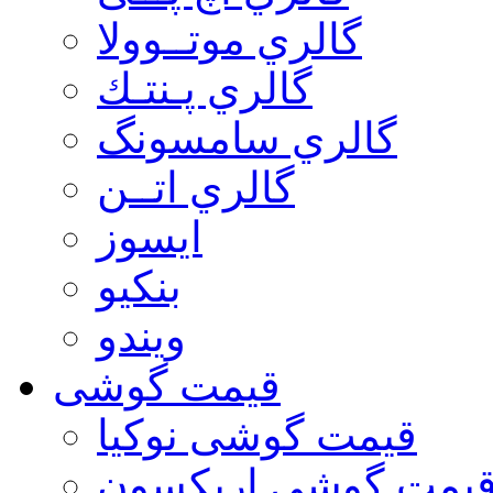
گالري موتــوولا
گالري پـنتـك
گالري سامسونگ
گالري اتــن
ایسوز
بنکیو
ویندو
قیمت گوشی
قیمت گوشی نوكيا
یمت گوشی اريكسون