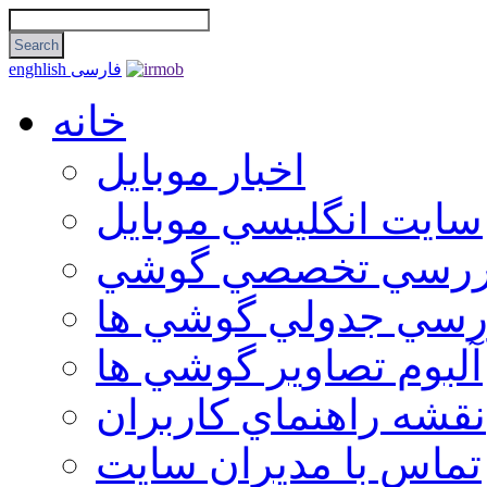
فارسی
enghlish
خانه
اخبار موبایل
سايت انگليسي موبايل
ررسي تخصصي گوشي
رسي جدولي گوشي ها
آلبوم تصاوير گوشي ها
نقشه راهنماي كاربران
تماس با مديران سايت