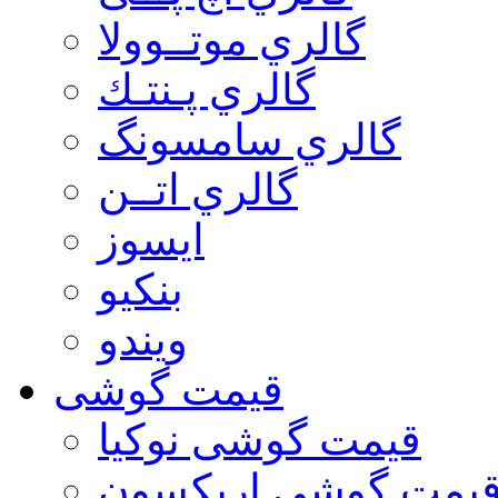
گالري موتــوولا
گالري پـنتـك
گالري سامسونگ
گالري اتــن
ایسوز
بنکیو
ویندو
قیمت گوشی
قیمت گوشی نوكيا
یمت گوشی اريكسون