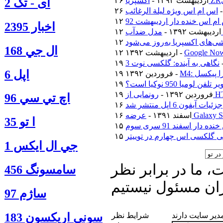
۲۶ اردیبهشت ۱۳۹۲ -
آی - تک 2
اس ام اس ویژه لیلة الرغائب
م اس خنده دار اردیبهشت 92
اخبار 2395
۱۲ اردیبهشت ۱۳۹۲ -
‌های اکسپریا به‌روز می‌شود
ال جي 168
۱۲ اردیبهشت ۱۳۹۲ -
نگاهی به آینده: گلکسی نوت 3
اپل 6
ترا پیکسل
۱۹ فروردین ۱۳۹۲ -
فن لومیا 950 نوکیا است؟
۱۹ فروردین ۱۳۹۲ -
اچ تي سي 96
جزئیات آیفون 6 اپل منتشر شد
۱۶ اسفند ۱۳۹۱ -
ا‍ تو 35
دار اسفند 91 سری سوم
 گلکسی اس چهارم در توییتر
جي ال ايكس 1
 ما در برابر نظر
سامسونگ 456
ان مسئول نیستیم
ساژم 97
مدیر سایت دارند
شرایط نظر
سوني اريكسون 183