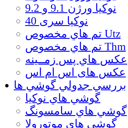
نوكيا ورژن 9.1 و 9.2
نوکیا سری 40
تم هاي مخصوص Utz
تم هاي مخصوص Thm
عكس هاي پس زمــينه
عكس های اس ام اس
بررسي جدولي گوشي ها
گوشي هاي نوكيا
گوشي هاي سامسونگ
گوشي هاي موتورولا