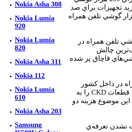
Nokia Asha 308
ريد تجهيزات براي صد
شي انجام گرفته است و تا پايان سال به 200 هزار گوشي تلفن همراه
Nokia Lumia
920
Nokia Lumia
وشي تلفن همراه در
820
‌ترين چالش
شي‌هاي قاچاق پر شده
Nokia Asha 311
Nokia 112
راه در داخل كشور
Nokia Lumia
ادامه داد: از سوي ديگر وقتي يك توليد كننده مي‌خواهد قطعات CKD را به
610
 اين موضوع هزينه دو
Nokia Asha 203
Samsung
ت نشدن تعرفه‌ي