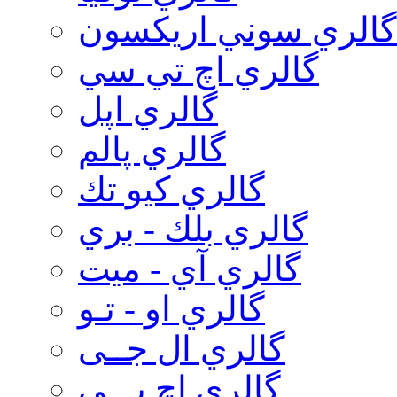
گالري سوني اريكسون
گالري اچ تي سي
گالري اپل
گالري پالم
گالري كيو تك
گالري بلك - بري
گالري آي - ميت
گالري او - تـو
گالري ال جــی
گالري اچ پـــی