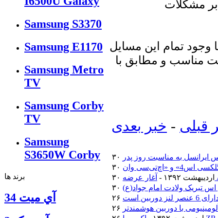
I6500U Galaxy
بر مشكلات
Samsung S3370
ا وجود تمام اين مسايل
Samsung E1170
فيت مناسب و مطابق با
Samsung Metro
TV
Samsung Corby
TV
 قبلی
-
خبر بعدی
Samsung
S3650W Corby
 ایرانسل به مناسبت روز پدر
برند ها
۳۰ اردیبهشت ۱۳۹۲ -
اس تبریک ولادت امام جواد(ع)
آي ميت 34