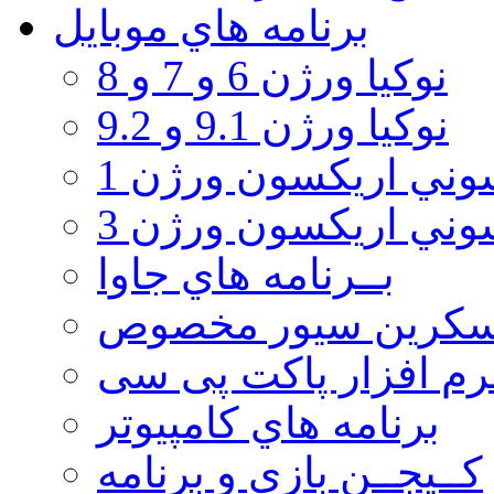
برنامه هاي موبايل
نوکیا ورژن 6 و 7 و 8
نوکیا ورژن 9.1 و 9.2
ني اريكسون ورژن 1
ني اريكسون ورژن 3
بــرنامه هاي جاوا
سكرين سيور مخصوص
رم افزار پاکت پی سی
برنامه هاي كامپيوتر
كــيجــن بازي و برنامه