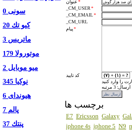
*
عنوان
_CM_USER
*
سونی 0
_CM_EMAIL
*
_CM_URL
كيو تك 20
*
پیام
ماتريس 3
موتورولا 179
ميو موبايل 2
{۷} + {۱} = ?
کد تایید
نوكيا 345
رت را وارد کنید
: 3 مرتبه
هیوندای 6
برچسب ها
پالم 7
Ericsson
E7
Galaxy
Gal
پنتك 37
n
iphone 4s
iphone 5
N9