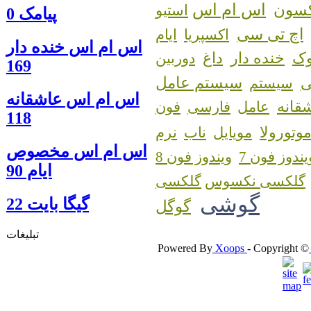
اس ام اس
کسون
استیو
پیامک 0
اچ تی سی
اکسپریا
ایام
اس ام اس خنده دار
ک
خنده دار
داغ
دوربین
169
سیستم عامل
سیستم
اس ام اس عاشقانه
قانه
عامل
فارسی
فون
118
وتورولا
مویایل
ناب
نرم
اس ام اس مخصوص
یندوز فون 7
ویندوز فون 8
ایام 90
گلکسی نکسوس
گوشی
گيگا بايت 22
گوگل
تبلیغات
Powered By
Xoops
- Copyright ©