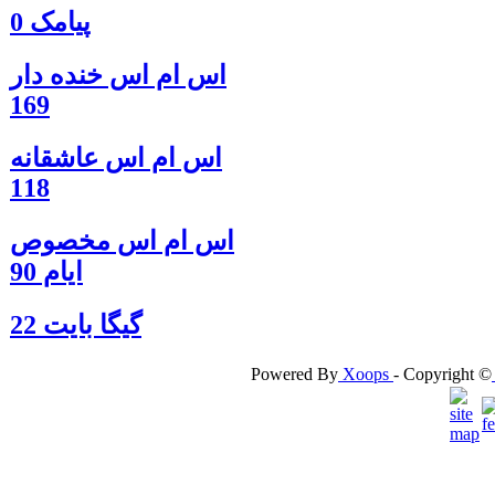
پیامک 0
اس ام اس خنده دار
169
اس ام اس عاشقانه
118
اس ام اس مخصوص
ایام 90
گيگا بايت 22
Powered By
Xoops
- Copyright ©