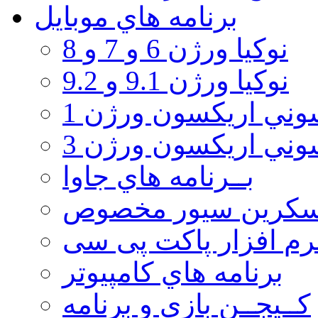
برنامه هاي موبايل
نوکیا ورژن 6 و 7 و 8
نوکیا ورژن 9.1 و 9.2
ني اريكسون ورژن 1
ني اريكسون ورژن 3
بــرنامه هاي جاوا
سكرين سيور مخصوص
رم افزار پاکت پی سی
برنامه هاي كامپيوتر
كــيجــن بازي و برنامه