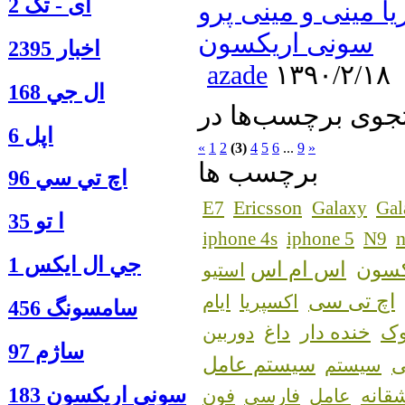
آی - تک 2
ا مینی و مینی پرو
سونی اریکسون
اخبار 2395
azade
۱۳۹۰/۲/۱۸
ال جي 168
اپل 6
«
1
2
(3)
4
5
6
...
9
»
برچسب ها
اچ تي سي 96
Ericsson
E7
Galaxy
Gal
ا‍ تو 35
n
iphone 4s
iphone 5
N9
جي ال ايكس 1
اس ام اس
کسون
استیو
اچ تی سی
اکسپریا
ایام
سامسونگ 456
ک
خنده دار
داغ
دوربین
ساژم 97
سیستم عامل
سیستم
سوني اريكسون 183
قانه
عامل
فارسی
فون