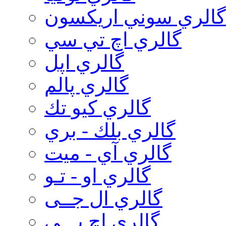
گالري سوني اريكسون
گالري اچ تي سي
گالري اپل
گالري پالم
گالري كيو تك
گالري بلك - بري
گالري آي - ميت
گالري او - تـو
گالري ال جــی
گالري اچ پـــی