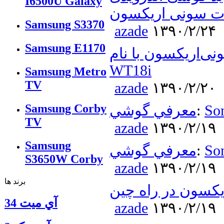
I6500U Galaxy
ت سونی اریکسون
Samsung S3370
azade
۱۳۹۰/۲/۲۴
Samsung E1170
ی‌اریکسون با نام
WT18i
Samsung Metro
TV
azade
۱۳۹۰/۲/۲۰
Samsung Corby
Son
:
معرفي گوشي
TV
azade
۱۳۹۰/۲/۱۹
Samsung
So
:
معرفي گوشي
S3650W Corby
azade
۱۳۹۰/۲/۱۹
برند ها
یکسون در راه چین
آي ميت 34
azade
۱۳۹۰/۲/۱۹