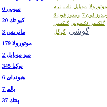
وتورولا
مویایل
ناب
نرم
سونی 0
یندوز فون 7
ویندوز فون 8
كيو تك 20
گلکسی نکسوس
گوشی
ماتريس 3
گوگل
موتورولا 179
ميو موبايل 2
نوكيا 345
هیوندای 6
پالم 7
پنتك 37