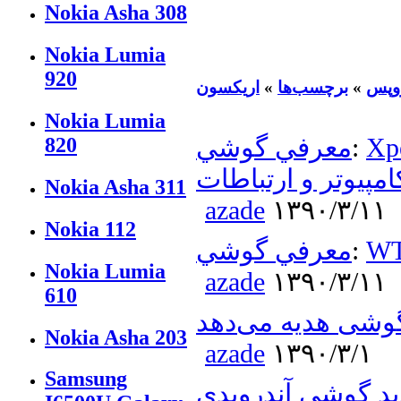
Nokia Asha 308
Nokia Lumia
920
وپس
»
برچسب‌ها
»
اریکسون
Nokia Lumia
یتال دنیای
:
معرفي گوشي
820
امپیوتر و ارتباطات
Nokia Asha 311
azade
۱۳۹۰/۳/۱۱
Nokia 112
:
معرفي گوشي
Nokia Lumia
azade
۱۳۹۰/۳/۱۱
610
Nokia Asha 203
azade
۱۳۹۰/۳/۱
Samsung
ید گوشی آندرویدی