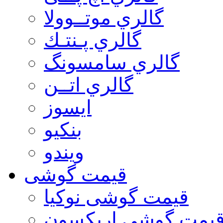
گالري موتــوولا
گالري پـنتـك
گالري سامسونگ
گالري اتــن
ایسوز
بنکیو
ویندو
قیمت گوشی
قیمت گوشی نوكيا
یمت گوشی اريكسون