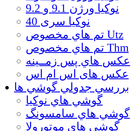
نوكيا ورژن 9.1 و 9.2
نوکیا سری 40
تم هاي مخصوص Utz
تم هاي مخصوص Thm
عكس هاي پس زمــينه
عكس های اس ام اس
بررسي جدولي گوشي ها
گوشي هاي نوكيا
گوشي هاي سامسونگ
گوشي هاي موتورولا