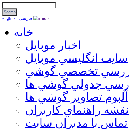
فارسی
enghlish
خانه
اخبار موبایل
سايت انگليسي موبايل
ررسي تخصصي گوشي
رسي جدولي گوشي ها
آلبوم تصاوير گوشي ها
نقشه راهنماي كاربران
تماس با مديران سايت