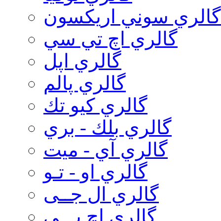
گالري سوني اريكسون
گالري اچ تي سي
گالري اپل
گالري پالم
گالري كيو تك
گالري بلك - بري
گالري آي - ميت
گالري او - تـو
گالري ال جــی
گالري اچ پـــی