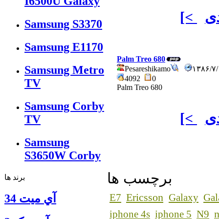
I6500U Galaxy
ی
[<
Samsung S3370
Samsung E1170
Palm Treo 680
Samsung Metro
Pesareshikamo
۱۳۸۶/۷
4092
0
TV
Palm Treo 680
Samsung Corby
ی
[<
TV
Samsung
S3650W Corby
برچسب ها
برند ها
Ericsson
E7
Galaxy
Gal
آي ميت 34
n
iphone 4s
iphone 5
N9