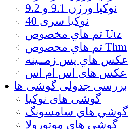
نوكيا ورژن 9.1 و 9.2
نوکیا سری 40
تم هاي مخصوص Utz
تم هاي مخصوص Thm
عكس هاي پس زمــينه
عكس های اس ام اس
بررسي جدولي گوشي ها
گوشي هاي نوكيا
گوشي هاي سامسونگ
گوشي هاي موتورولا