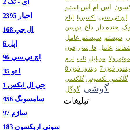
آی - تک 2
اس ام اس
کسون
استیو
اخبار 2395
اچ تی سی
اکسپریا
ایام
ک
خنده دار
داغ
دوربین
ال جي 168
سیستم عامل
سیستم
اپل 6
قانه
عامل
فارسی
فون
اچ تي سي 96
وتورولا
مویایل
ناب
نرم
یندوز فون 7
ویندوز فون 8
ا‍ تو 35
گلکسی نکسوس
جي ال ايكس 1
گوشی
گوگل
سامسونگ 456
تبلیغات
ساژم 97
سوني اريكسون 183