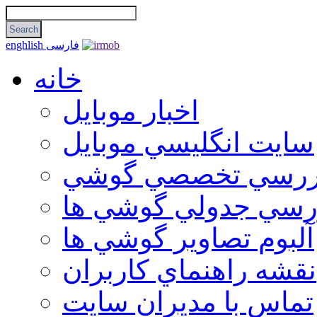
فارسی
enghlish
خانه
اخبار موبایل
سايت انگليسي موبايل
ررسي تخصصي گوشي
رسي جدولي گوشي ها
آلبوم تصاوير گوشي ها
نقشه راهنماي كاربران
تماس با مديران سايت