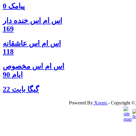
پیامک 0
اس ام اس خنده دار
169
اس ام اس عاشقانه
118
اس ام اس مخصوص
ایام 90
گيگا بايت 22
Powered By
Xoops
- Copyright ©