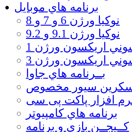
برنامه هاي موبايل
نوکیا ورژن 6 و 7 و 8
نوکیا ورژن 9.1 و 9.2
ني اريكسون ورژن 1
ني اريكسون ورژن 3
بــرنامه هاي جاوا
سكرين سيور مخصوص
رم افزار پاکت پی سی
برنامه هاي كامپيوتر
كــيجــن بازي و برنامه