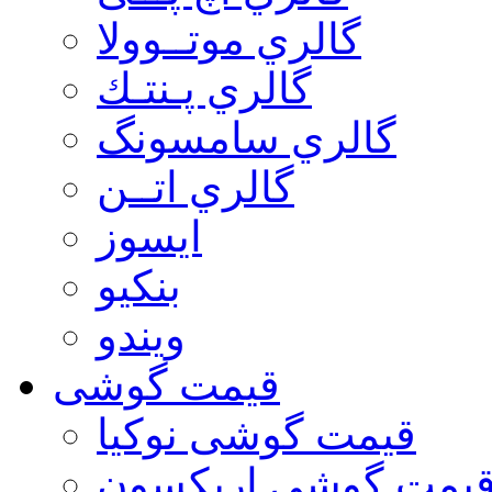
گالري موتــوولا
گالري پـنتـك
گالري سامسونگ
گالري اتــن
ایسوز
بنکیو
ویندو
قیمت گوشی
قیمت گوشی نوكيا
یمت گوشی اريكسون