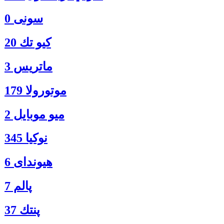
سونی 0
كيو تك 20
ماتريس 3
موتورولا 179
ميو موبايل 2
نوكيا 345
هیوندای 6
پالم 7
پنتك 37