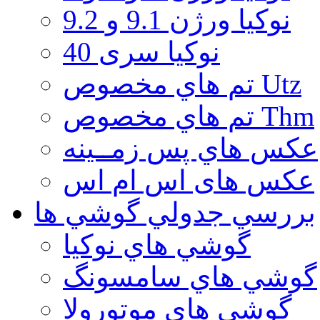
نوكيا ورژن 9.1 و 9.2
نوکیا سری 40
تم هاي مخصوص Utz
تم هاي مخصوص Thm
عكس هاي پس زمــينه
عكس های اس ام اس
بررسي جدولي گوشي ها
گوشي هاي نوكيا
گوشي هاي سامسونگ
گوشي هاي موتورولا