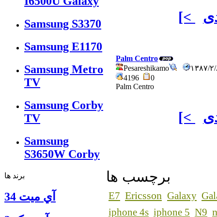
I6500U Galaxy
ی
[<
Samsung S3370
Samsung E1170
Palm Centro
Samsung Metro
Pesareshikamo
۱۳۸۷/۲
4196
0
TV
Palm Centro
Samsung Corby
ی
[<
TV
Samsung
S3650W Corby
برچسب ها
برند ها
Ericsson
E7
Galaxy
Gal
آي ميت 34
n
iphone 4s
iphone 5
N9