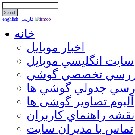
فارسی
enghlish
خانه
اخبار موبایل
سايت انگليسي موبايل
ررسي تخصصي گوشي
رسي جدولي گوشي ها
آلبوم تصاوير گوشي ها
نقشه راهنماي كاربران
تماس با مديران سايت