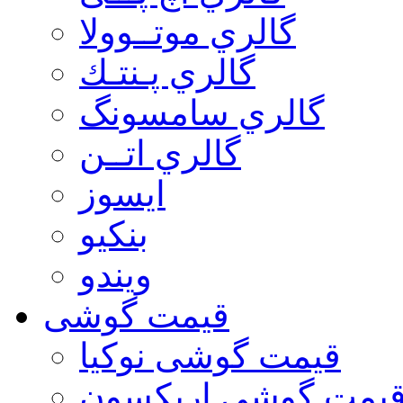
گالري موتــوولا
گالري پـنتـك
گالري سامسونگ
گالري اتــن
ایسوز
بنکیو
ویندو
قیمت گوشی
قیمت گوشی نوكيا
یمت گوشی اريكسون