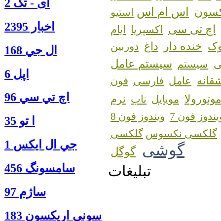
آی - تک 2
اس ام اس
کسون
استیو
اخبار 2395
اچ تی سی
اکسپریا
ایام
ک
خنده دار
داغ
دوربین
ال جي 168
سیستم عامل
سیستم
اپل 6
قانه
عامل
فارسی
فون
اچ تي سي 96
وتورولا
مویایل
ناب
نرم
یندوز فون 7
ویندوز فون 8
ا‍ تو 35
گلکسی نکسوس
جي ال ايكس 1
گوشی
گوگل
سامسونگ 456
تبلیغات
ساژم 97
سوني اريكسون 183