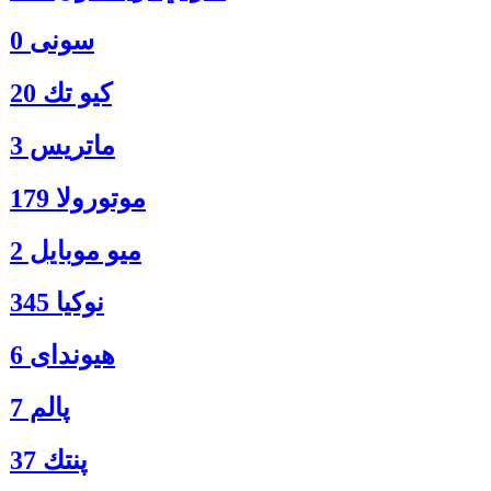
سونی 0
كيو تك 20
ماتريس 3
موتورولا 179
ميو موبايل 2
نوكيا 345
هیوندای 6
پالم 7
پنتك 37