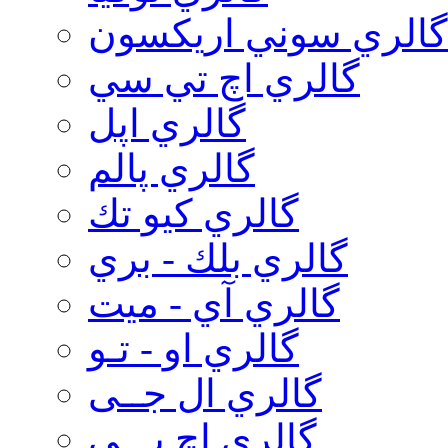
گالري سوني اريكسون
گالري اچ تي سي
گالري اپل
گالري پالم
گالري كيو تك
گالري بلك - بري
گالري آي - ميت
گالري او - تـو
گالري ال جــی
گالري اچ پـــی