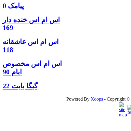
پیامک 0
اس ام اس خنده دار
169
اس ام اس عاشقانه
118
اس ام اس مخصوص
ایام 90
گيگا بايت 22
Powered By
Xoops
- Copyright ©