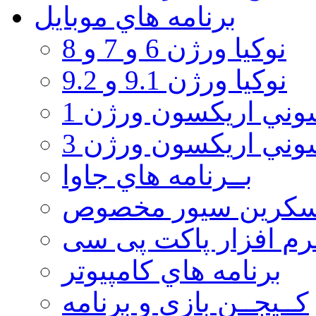
برنامه هاي موبايل
نوکیا ورژن 6 و 7 و 8
نوکیا ورژن 9.1 و 9.2
ني اريكسون ورژن 1
ني اريكسون ورژن 3
بــرنامه هاي جاوا
سكرين سيور مخصوص
رم افزار پاکت پی سی
برنامه هاي كامپيوتر
كــيجــن بازي و برنامه