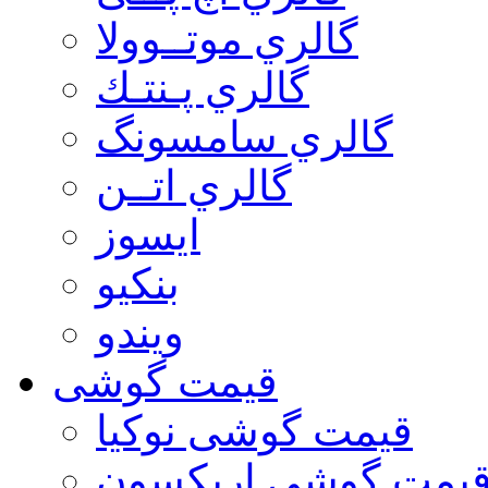
گالري موتــوولا
گالري پـنتـك
گالري سامسونگ
گالري اتــن
ایسوز
بنکیو
ویندو
قیمت گوشی
قیمت گوشی نوكيا
یمت گوشی اريكسون