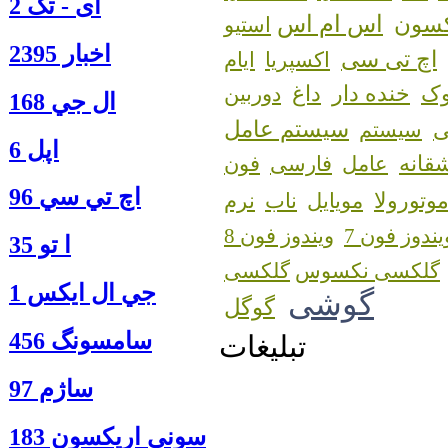
آی - تک 2
اس ام اس
کسون
استیو
اخبار 2395
اچ تی سی
اکسپریا
ایام
ک
خنده دار
داغ
دوربین
ال جي 168
سیستم عامل
سیستم
اپل 6
قانه
عامل
فارسی
فون
اچ تي سي 96
وتورولا
مویایل
ناب
نرم
یندوز فون 7
ویندوز فون 8
ا‍ تو 35
گلکسی نکسوس
جي ال ايكس 1
گوشی
گوگل
سامسونگ 456
تبلیغات
ساژم 97
سوني اريكسون 183