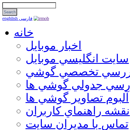
فارسی
enghlish
خانه
اخبار موبایل
سايت انگليسي موبايل
ررسي تخصصي گوشي
رسي جدولي گوشي ها
آلبوم تصاوير گوشي ها
نقشه راهنماي كاربران
تماس با مديران سايت