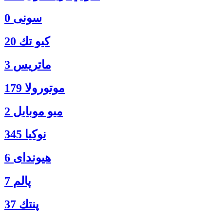
سونی 0
كيو تك 20
ماتريس 3
موتورولا 179
ميو موبايل 2
نوكيا 345
هیوندای 6
پالم 7
پنتك 37