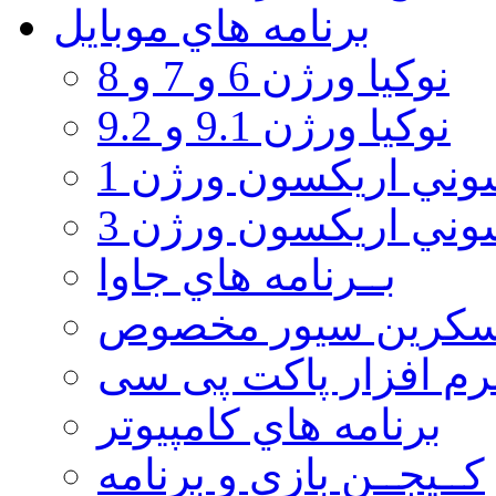
برنامه هاي موبايل
نوکیا ورژن 6 و 7 و 8
نوکیا ورژن 9.1 و 9.2
ني اريكسون ورژن 1
ني اريكسون ورژن 3
بــرنامه هاي جاوا
سكرين سيور مخصوص
رم افزار پاکت پی سی
برنامه هاي كامپيوتر
كــيجــن بازي و برنامه