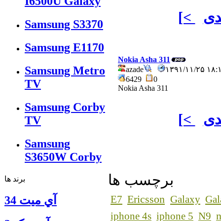
I6500U Galaxy
دی
[<
Samsung S3370
Samsung E1170
Nokia Asha 311
Samsung Metro
azade
۱۳۹۱/۱۱/۲۵ ۱
6429
0
TV
Nokia Asha 311
Samsung Corby
دی
[<
TV
Samsung
S3650W Corby
برچسب ها
برند ها
Ericsson
E7
Galaxy
Gal
آي ميت 34
n
iphone 4s
iphone 5
N9