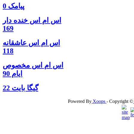
پیامک 0
اس ام اس خنده دار
169
اس ام اس عاشقانه
118
اس ام اس مخصوص
ایام 90
گيگا بايت 22
Powered By
Xoops
- Copyright ©