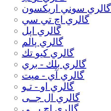
گالري سوني اريكسون
گالري اچ تي سي
گالري اپل
گالري پالم
گالري كيو تك
گالري بلك - بري
گالري آي - ميت
گالري او - تـو
گالري ال جــی
گالري اچ پـــی