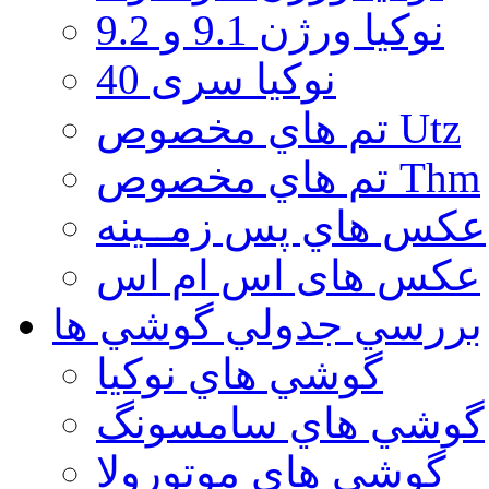
نوكيا ورژن 9.1 و 9.2
نوکیا سری 40
تم هاي مخصوص Utz
تم هاي مخصوص Thm
عكس هاي پس زمــينه
عكس های اس ام اس
بررسي جدولي گوشي ها
گوشي هاي نوكيا
گوشي هاي سامسونگ
گوشي هاي موتورولا