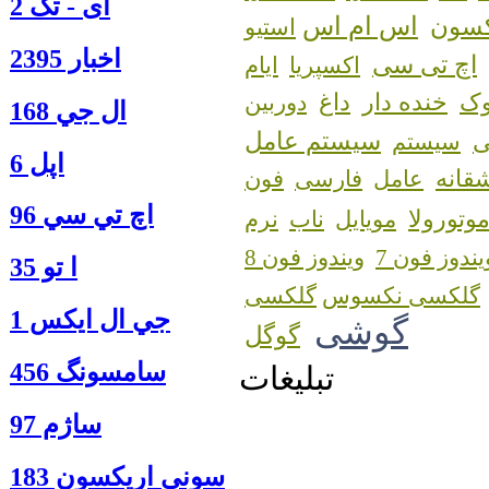
آی - تک 2
اس ام اس
کسون
استیو
اخبار 2395
اچ تی سی
اکسپریا
ایام
ک
خنده دار
داغ
دوربین
ال جي 168
سیستم عامل
سیستم
اپل 6
قانه
عامل
فارسی
فون
اچ تي سي 96
وتورولا
مویایل
ناب
نرم
یندوز فون 7
ویندوز فون 8
ا‍ تو 35
گلکسی نکسوس
جي ال ايكس 1
گوشی
گوگل
سامسونگ 456
تبلیغات
ساژم 97
سوني اريكسون 183