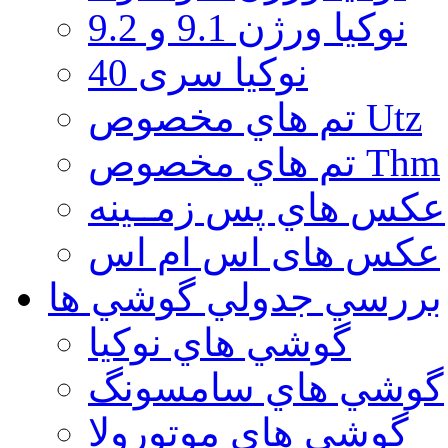
نوكيا ورژن 9.1 و 9.2
نوکیا سری 40
تم هاي مخصوص Utz
تم هاي مخصوص Thm
عكس هاي پس زمــينه
عكس های اس ام اس
بررسي جدولي گوشي ها
گوشي هاي نوكيا
گوشي هاي سامسونگ
گوشي هاي موتورولا