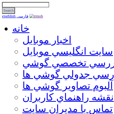
فارسی
enghlish
خانه
اخبار موبایل
سايت انگليسي موبايل
ررسي تخصصي گوشي
رسي جدولي گوشي ها
آلبوم تصاوير گوشي ها
نقشه راهنماي كاربران
تماس با مديران سايت