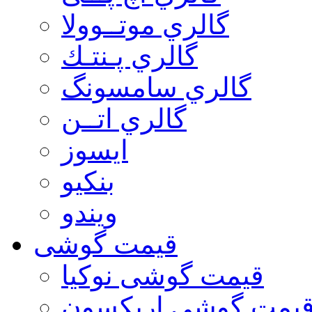
گالري موتــوولا
گالري پـنتـك
گالري سامسونگ
گالري اتــن
ایسوز
بنکیو
ویندو
قیمت گوشی
قیمت گوشی نوكيا
یمت گوشی اريكسون