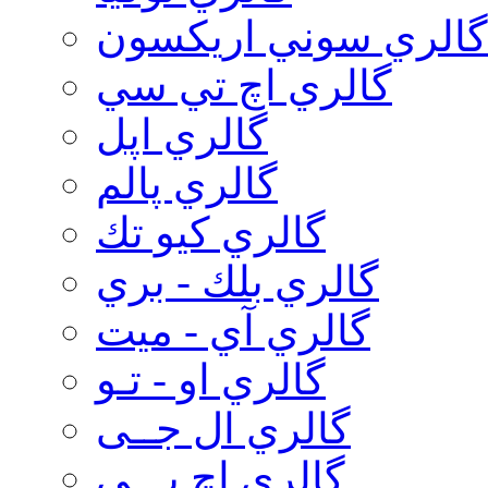
گالري سوني اريكسون
گالري اچ تي سي
گالري اپل
گالري پالم
گالري كيو تك
گالري بلك - بري
گالري آي - ميت
گالري او - تـو
گالري ال جــی
گالري اچ پـــی