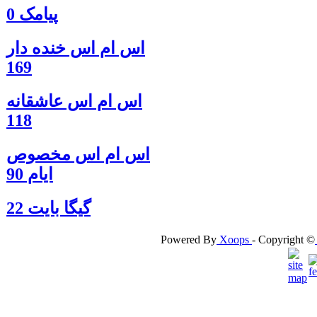
پیامک 0
اس ام اس خنده دار
169
اس ام اس عاشقانه
118
اس ام اس مخصوص
ایام 90
گيگا بايت 22
Powered By
Xoops
- Copyright ©