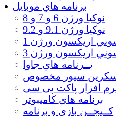
برنامه هاي موبايل
نوکیا ورژن 6 و 7 و 8
نوکیا ورژن 9.1 و 9.2
ني اريكسون ورژن 1
ني اريكسون ورژن 3
بــرنامه هاي جاوا
سكرين سيور مخصوص
رم افزار پاکت پی سی
برنامه هاي كامپيوتر
كــيجــن بازي و برنامه