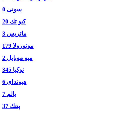
سونی 0
كيو تك 20
ماتريس 3
موتورولا 179
ميو موبايل 2
نوكيا 345
هیوندای 6
پالم 7
پنتك 37