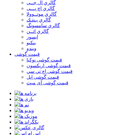
گالري ال جــی
گالري اچ پـــی
گالري موتــوولا
گالري پـنتـك
گالري سامسونگ
گالري اتــن
ایسوز
بنکیو
ویندو
قیمت گوشی
قیمت گوشی نوكيا
قیمت گوشی اريكسون
قیمت گوشی اچ تي سي
قیمت گوشی اپل
قیمت گوشی آی میت