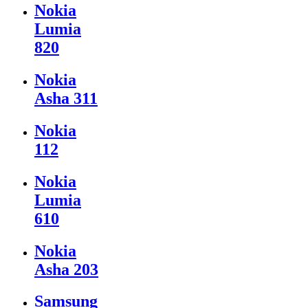
Nokia
Lumia
820
Nokia
Asha 311
Nokia
112
Nokia
Lumia
610
Nokia
Asha 203
Samsung