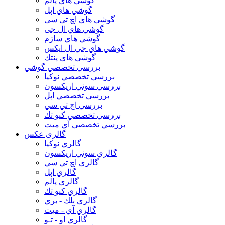
گوشي هاي پالم
گوشي هاي اپل
گوشي هاي اچ تی سی
گوشي هاي ال جی
گوشي هاي ساژم
گوشي هاي جي ال ايكس
گوشی های پنتك
بررسي تخصصي گوشي
بررسي تخصصي نوكيا
بررسي سوني اريكسون
بررسي تخصصي اپل
بررسي اچ تي سي
بررسي تخصصي كيو تك
بررسي تخصصي آي ميت
گالری عکس
گالري نوكيا
گالري سوني اريكسون
گالري اچ تي سي
گالري اپل
گالري پالم
گالري كيو تك
گالري بلك - بري
گالري آي - ميت
گالري او - تـو