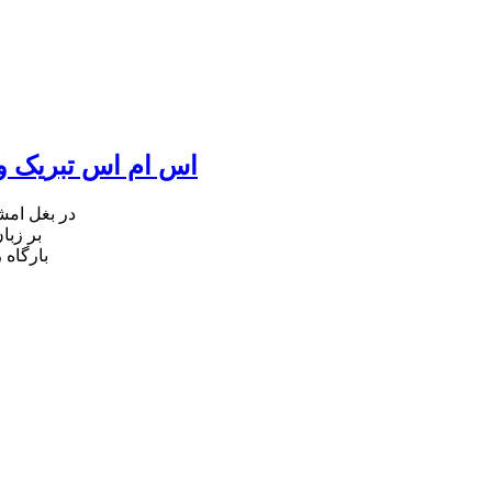
اس ام اس تبریک ول
در بغل ام
بر زبا
بارگاه