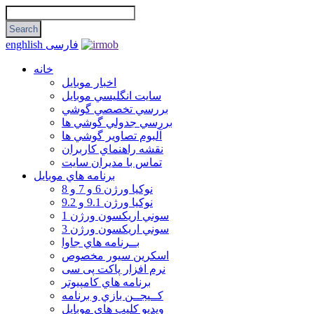
فارسی
enghlish
خانه
اخبار موبایل
سايت انگليسي موبايل
بررسي تخصصي گوشي
بررسي جدولي گوشي ها
آلبوم تصاوير گوشي ها
نقشه راهنماي كاربران
تماس با مديران سايت
برنامه هاي موبايل
نوکیا ورژن 6 و 7 و 8
نوکیا ورژن 9.1 و 9.2
سوني اريكسون ورژن 1
سوني اريكسون ورژن 3
بــرنامه هاي جاوا
اسكرين سيور مخصوص
نرم افزار پاکت پی سی
برنامه هاي كامپيوتر
كــيجــن بازي و برنامه
ويديو كليپ هاي موبايل