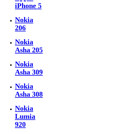
iPhone 5
Nokia
206
Nokia
Asha 205
Nokia
Asha 309
Nokia
Asha 308
Nokia
Lumia
920