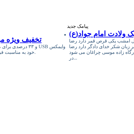
پیامک جدید
 ولادت امام جواد(ع)
تخفیف ویژه مو
ل امشب یکى قرص قمر دارد رضا
ر زبان شکر خداى دادگر دارد رضا
رگاه زاده موسى چراغان مى شود
خود به مناسبت فرارسیدن سالروز میلاد مبارک حضرت امام علی (ع) و روز پدر خبر داد.
در...