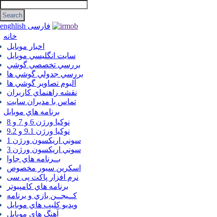
فارسی
enghlish
خانه
اخبار موبایل
سايت انگليسي موبايل
بررسي تخصصي گوشي
بررسي جدولي گوشي ها
آلبوم تصاوير گوشي ها
نقشه راهنماي كاربران
تماس با مديران سايت
برنامه هاي موبايل
نوکیا ورژن 6 و 7 و 8
نوکیا ورژن 9.1 و 9.2
سوني اريكسون ورژن 1
سوني اريكسون ورژن 3
بــرنامه هاي جاوا
اسكرين سيور مخصوص
نرم افزار پاکت پی سی
برنامه هاي كامپيوتر
كــيجــن بازي و برنامه
ويديو كليپ هاي موبايل
آهنگ هاي موبايل