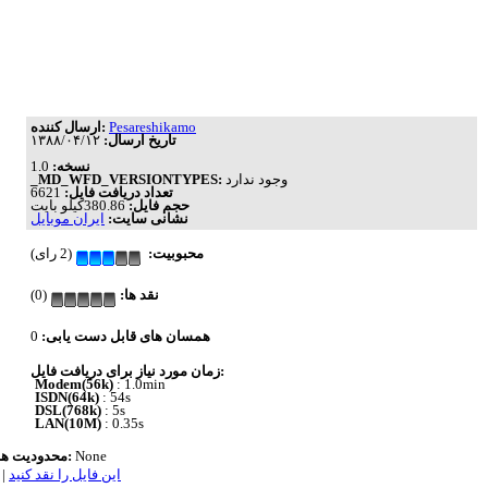
Pesareshikamo
ارسال کننده:
تاریخ ارسال:
۱۳۸۸/۰۴/۱۲
نسخه:
1.0
وجود ندارد
_MD_WFD_VERSIONTYPES:
تعداد دریافت فایل:
6621
حجم فایل:
380.86کیلو بایت
نشانی سایت:
ایران موبایل
محبوبیت:
(2 رای)
نقد ها:
(0)
همسان های قابل دست یابی:
0
زمان مورد نیاز برای دریافت فایل:
Modem(56k)
: 1.0min
ISDN(64k)
: 54s
DSL(768k)
: 5s
LAN(10M)
: 0.35s
None
محدودیت ها:
این فایل را نقد کنید
|