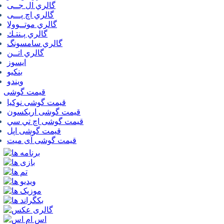
گالري ال جــی
گالري اچ پـــی
گالري موتــوولا
گالري پـنتـك
گالري سامسونگ
گالري اتــن
ایسوز
بنکیو
ویندو
قیمت گوشی
قیمت گوشی نوكيا
قیمت گوشی اريكسون
قیمت گوشی اچ تي سي
قیمت گوشی اپل
قیمت گوشی آی میت