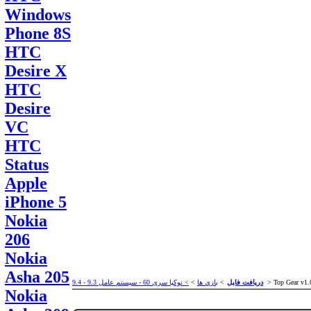
Windows
Phone 8S
HTC
Desire X
HTC
Desire
VC
HTC
Status
Apple
iPhone 5
Nokia
206
Nokia
Asha 205
> Top Gear v1.
دریافت فایل
>
بازي ها
>
> نوکیا سری 60 - سیستم عامل 9.3 - 9.4
Nokia