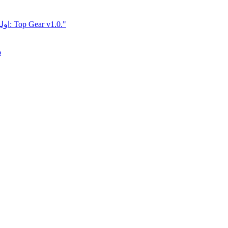
اولین کسی باشید که برای این فایل نقد می نویسید: Top Gear v1.0."
o