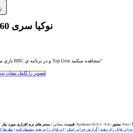
> نوکیا سری 60 - سیستم عامل 9.3 - 9.4
بازي مسابقات اتوموبيل راني ... البته با سبکي که در شبکه ي BBC و در برنامه ي Top Gear مشاهده ميکنيد!
Free |
مجوز:
Symbian Os 9.3 - 9.4 |
بستر های نرم افزاری مورد نیاز:
قیمت:
مجانی |
به این فایل رای دهید
|
گزارش خرابی لینک
|
این فایل را به بقیه پیشنهاد کنید
|
نظر‌ها (0)