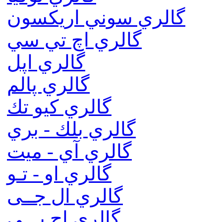
گالري سوني اريكسون
گالري اچ تي سي
گالري اپل
گالري پالم
گالري كيو تك
گالري بلك - بري
گالري آي - ميت
گالري او - تـو
گالري ال جــی
گالري اچ پـــی