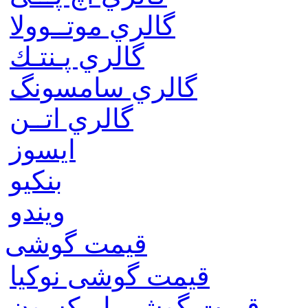
گالري موتــوولا
گالري پـنتـك
گالري سامسونگ
گالري اتــن
ایسوز
بنکیو
ویندو
قیمت گوشی
قیمت گوشی نوكيا
قیمت گوشی اريكسون