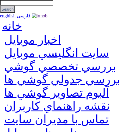
فارسی
enghlish
خانه
اخبار موبایل
سايت انگليسي موبايل
بررسي تخصصي گوشي
بررسي جدولي گوشي ها
آلبوم تصاوير گوشي ها
نقشه راهنماي كاربران
تماس با مديران سايت