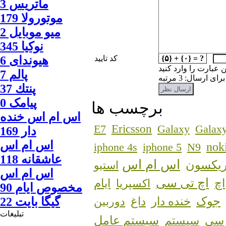
ماتريس 3
موتورولا 179
ميو موبايل 2
نوكيا 345
{۵} + {۰} = ?
کد تایید
هیوندای 6
ن عبارت را وارد کنید
پالم 7
 ارسال: 3 مرتبه
پنتك 37
پیامک 0
برچسب ها
اس ام اس خنده
Ericsson
E7
Galaxy
Galaxy
دار 169
اس ام اس
nok
iphone 4s
iphone 5
N9
عاشقانه 118
اس ام اس
ریکسون
استیو
اس ام اس
اچ تی سی
اچ
اکسپریا
ایام
مخصوص ایام 90
جوک
خنده دار
داغ
دوربین
گيگا بايت 22
تبلیغات
سیستم عامل
سی
سیستم