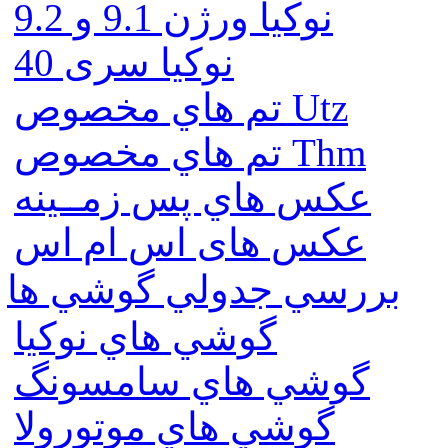
نوكيا ورژن 9.1 و 9.2
نوکیا سری 40
تم هاي مخصوص Utz
تم هاي مخصوص Thm
عكس هاي پس زمــينه
عكس های اس ام اس
بررسي جدولي گوشي ها
گوشي هاي نوكيا
گوشي هاي سامسونگ
گوشي هاي موتورولا