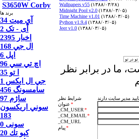
S3650W Corby
Wallpapers v55
(۱۳۸۸/۰۳/۲۸)
Midnight Pool v2.0
(۱۳۸۸/۰۳/۰۵)
برند ها
Time Machine v1.01
(۱۳۸۸/۰۳/۰۵)
آي ميت 34
Python v1.9.4
(۱۳۸۸/۰۳/۰۵)
آی - تک 2
Jeer v1.0
(۱۳۸۸/۰۳/۰۵)
اخبار 2395
ال جي 168
اپل 6
اچ تي سي 96
، ما در برابر نظر
ا‍ تو 35
جي ال ايكس 1
سامسونگ 456
ساژم 97
ایید مدیر سایت دارند
شرایط نظر
*
عنوان
سوني اريكسون
_CM_USER
*
183
_CM_EMAIL
*
_CM_URL
سونی 0
*
پیام
كيو تك 20