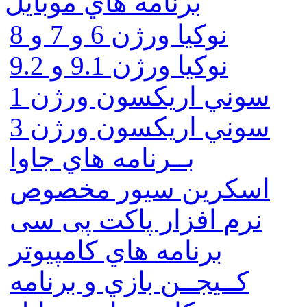
برنامه هاي موبايل
نوکیا ورژن 6 و 7 و 8
نوکیا ورژن 9.1 و 9.2
سوني اريكسون ورژن 1
سوني اريكسون ورژن 3
بــرنامه هاي جاوا
اسكرين سيور مخصوص
نرم افزار پاکت پی سی
برنامه هاي كامپيوتر
كــيجــن بازي و برنامه