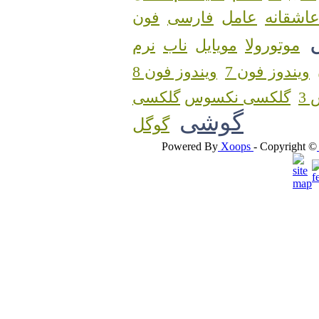
اشقانه
عامل
فارسی
فون
موتورولا
مویایل
ناب
نرم
ویندوز فون 7
ویندوز فون 8
3
گلکسی نکسوس
گوشی
گوگل
Powered By
Xoops
- Copyright ©