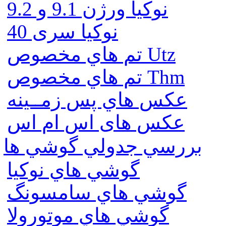
نوكيا ورژن 9.1 و 9.2
نوکیا سری 40
تم هاي مخصوص Utz
تم هاي مخصوص Thm
عكس هاي پس زمــينه
عكس های اس ام اس
بررسي جدولي گوشي ها
گوشي هاي نوكيا
گوشي هاي سامسونگ
گوشي هاي موتورولا