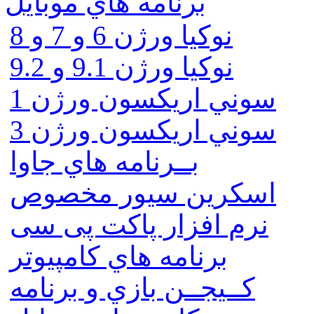
برنامه هاي موبايل
نوکیا ورژن 6 و 7 و 8
نوکیا ورژن 9.1 و 9.2
سوني اريكسون ورژن 1
سوني اريكسون ورژن 3
بــرنامه هاي جاوا
اسكرين سيور مخصوص
نرم افزار پاکت پی سی
برنامه هاي كامپيوتر
كــيجــن بازي و برنامه