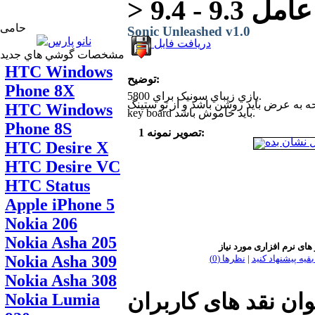
حامی
Sonic Unleashed v1.0
دریافت فایل
مشخصات گوشي هاي جديد
HTC Windows
توضیح:
Phone 8X
بازي زيباي سونيک براي 5800.
رض بايد روشن باشد و از تو ستينگ on-screen
HTC Windows
key board بايد خاموش باشد.
Phone 8S
تصویر نمونه 1:
HTC Desire X
HTC Desire VC
HTC Status
Apple iPhone 5
Nokia 206
Nokia Asha 205
Nokia Asha 309
بقیه پیشنهاد کنید
|
نظر‌ها (0)
Nokia Asha 308
وان نقد های کاربران
Nokia Lumia