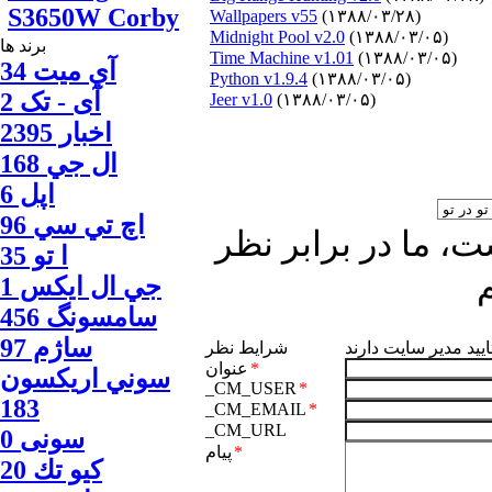
S3650W Corby
Wallpapers v55
(۱۳۸۸/۰۳/۲۸)
Midnight Pool v2.0
(۱۳۸۸/۰۳/۰۵)
برند ها
Time Machine v1.01
(۱۳۸۸/۰۳/۰۵)
آي ميت 34
Python v1.9.4
(۱۳۸۸/۰۳/۰۵)
آی - تک 2
Jeer v1.0
(۱۳۸۸/۰۳/۰۵)
اخبار 2395
ال جي 168
اپل 6
اچ تي سي 96
، ما در برابر نظر
ا‍ تو 35
جي ال ايكس 1
سامسونگ 456
ساژم 97
ایید مدیر سایت دارند
شرایط نظر
*
عنوان
سوني اريكسون
_CM_USER
*
183
_CM_EMAIL
*
_CM_URL
سونی 0
*
پیام
كيو تك 20