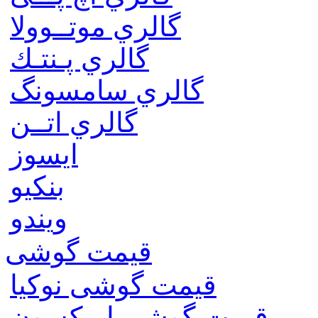
گالري موتــوولا
گالري پـنتـك
گالري سامسونگ
گالري اتــن
ایسوز
بنکیو
ویندو
قیمت گوشی
قیمت گوشی نوكيا
قیمت گوشی اريكسون