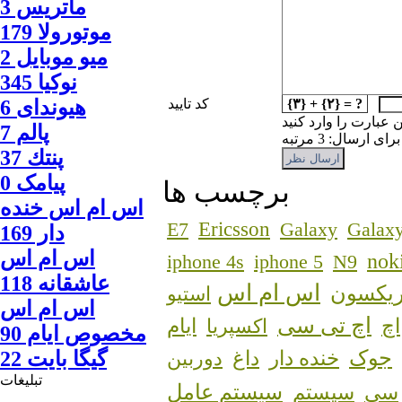
ماتريس 3
موتورولا 179
ميو موبايل 2
نوكيا 345
{۳} + {۲} = ?
کد تایید
هیوندای 6
ن عبارت را وارد کنید
پالم 7
 ارسال: 3 مرتبه
پنتك 37
پیامک 0
برچسب ها
اس ام اس خنده
Ericsson
E7
Galaxy
Galaxy
دار 169
اس ام اس
nok
iphone 4s
iphone 5
N9
عاشقانه 118
اس ام اس
ریکسون
استیو
اس ام اس
اچ تی سی
اچ
اکسپریا
ایام
مخصوص ایام 90
جوک
خنده دار
داغ
دوربین
گيگا بايت 22
تبلیغات
سیستم عامل
سی
سیستم