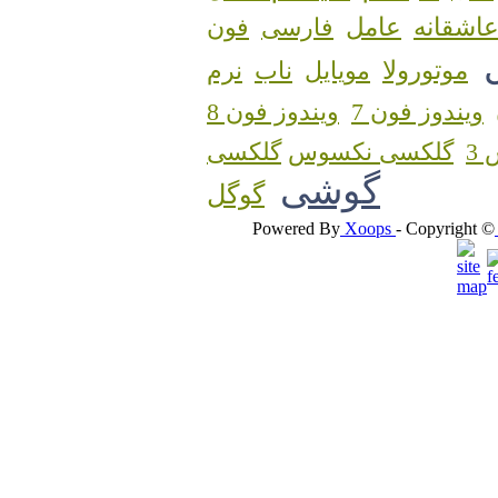
اشقانه
عامل
فارسی
فون
موتورولا
مویایل
ناب
نرم
ویندوز فون 7
ویندوز فون 8
3
گلکسی نکسوس
گوشی
گوگل
Powered By
Xoops
- Copyright ©