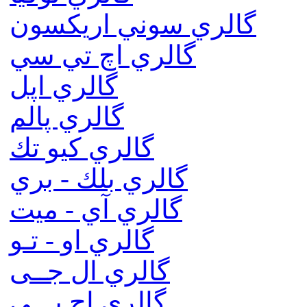
گالري سوني اريكسون
گالري اچ تي سي
گالري اپل
گالري پالم
گالري كيو تك
گالري بلك - بري
گالري آي - ميت
گالري او - تـو
گالري ال جــی
گالري اچ پـــی