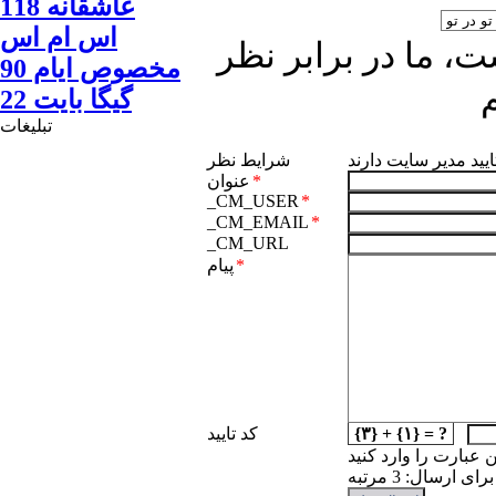
عاشقانه 118
اس ام اس
، ما در برابر نظر
مخصوص ایام 90
گيگا بايت 22
تبلیغات
ایید مدیر سایت دارند
شرایط نظر
*
عنوان
_CM_USER
*
_CM_EMAIL
*
_CM_URL
*
پیام
{۳} + {۱} = ?
کد تایید
ن عبارت را وارد کنید
 ارسال: 3 مرتبه