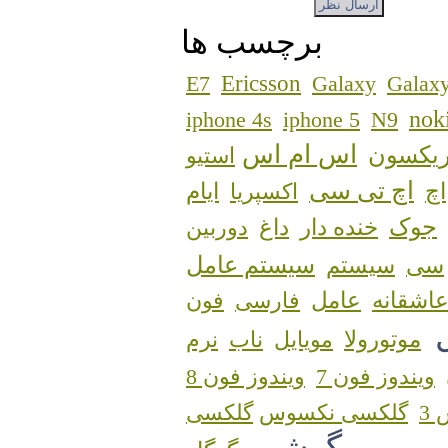
برچسب ها
Ericsson
E7
Galaxy
Galaxy
nok
iphone 4s
iphone 5
N9
اس ام اس
ریکسون
استیو
اچ تی سی
اچ
اکسپریا
ایام
جوک
خنده دار
داغ
دوربین
سیستم عامل
سی
سیستم
اشقانه
عامل
فارسی
فون
موتورولا
مویایل
ناب
نرم
ویندوز فون 7
ویندوز فون 8
3
گلکسی نکسوس
گوشی