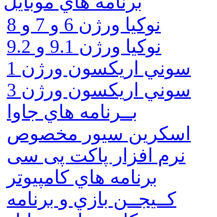
برنامه هاي موبايل
نوکیا ورژن 6 و 7 و 8
نوکیا ورژن 9.1 و 9.2
سوني اريكسون ورژن 1
سوني اريكسون ورژن 3
بــرنامه هاي جاوا
اسكرين سيور مخصوص
نرم افزار پاکت پی سی
برنامه هاي كامپيوتر
كــيجــن بازي و برنامه