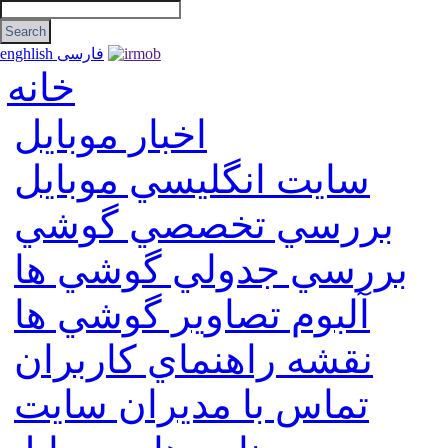
فارسی
enghlish
خانه
اخبار موبایل
سايت انگليسي موبايل
بررسي تخصصي گوشي
بررسي جدولي گوشي ها
آلبوم تصاوير گوشي ها
نقشه راهنماي كاربران
تماس با مديران سايت