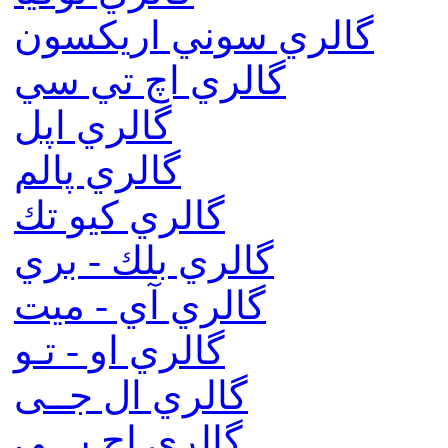
گالري سوني اريكسون
گالري اچ تي سي
گالري اپل
گالري پالم
گالري كيو تك
گالري بلك - بري
گالري آي - ميت
گالري او - تـو
گالري ال جــی
گالري اچ پـــی