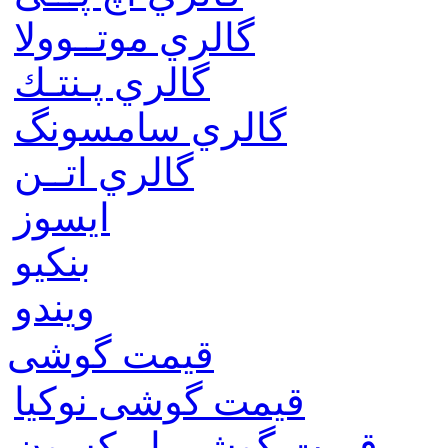
گالري موتــوولا
گالري پـنتـك
گالري سامسونگ
گالري اتــن
ایسوز
بنکیو
ویندو
قیمت گوشی
قیمت گوشی نوكيا
قیمت گوشی اريكسون