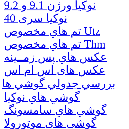
نوكيا ورژن 9.1 و 9.2
نوکیا سری 40
تم هاي مخصوص Utz
تم هاي مخصوص Thm
عكس هاي پس زمــينه
عكس های اس ام اس
بررسي جدولي گوشي ها
گوشي هاي نوكيا
گوشي هاي سامسونگ
گوشي هاي موتورولا