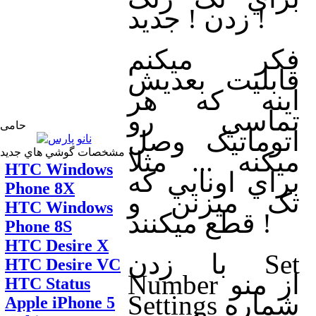
زدن ! جديد !
فکر ميکنم
قابليت بعديش
اينه که هر
تماسي رو
حامی
اتوماتيک وصل
مشخصات گوشي هاي جديد
ميکنه ... مثلا
HTC Windows
براي اونايي که
Phone 8X
تک ميزنن و
HTC Windows
قطع ميکنند !
Phone 8S
HTC Desire X
با زدن Set
HTC Desire VC
Number از منو
HTC Status
Settings شماره
Apple iPhone 5