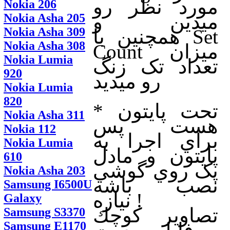
مورد نظر رو
Nokia 206
ميدين و
Nokia Asha 205
Nokia Asha 309
همچنين با Set
Nokia Asha 308
Count ميزان
Nokia Lumia
تعداد تک زنگ
920
رو ميديد
Nokia Lumia
820
* تحت پايتون
Nokia Asha 311
هست پس
Nokia 112
براي اجرا به
Nokia Lumia
پايتون و مادل
610
پک روي گوشي
Nokia Asha 203
نصب باشه
Samsung I6500U
نيازه !
Galaxy
تصاوير كوچك
Samsung S3370
Samsung E1170