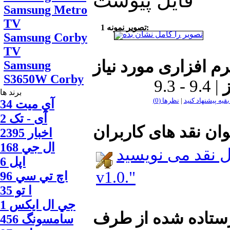
فايل پيوست
Samsung Metro
TV
تصویر نمونه 1:
Samsung Corby
TV
Samsung
S3650W Corby
9.3 - 9.4 |
برند ها
بقیه پیشنهاد کنید
|
نظر‌ها (0)
آي ميت 34
آی - تک 2
وان نقد های کاربران
اخبار 2395
ال جي 168
د می نویسید: Jeer
اپل 6
v1.0."
اچ تي سي 96
ا‍ تو 35
جي ال ايكس 1
سامسونگ 456