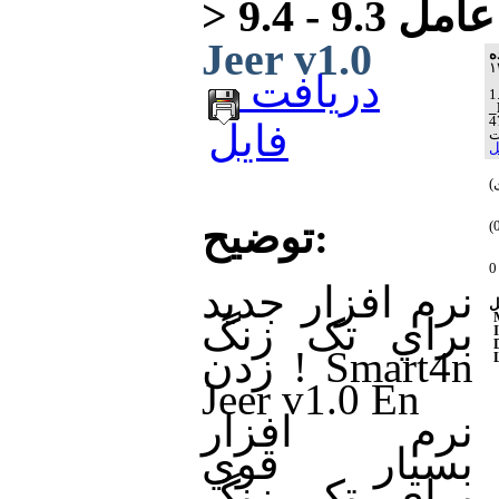
Jeer v1.0
دریافت
_
فایل
ل
توضیح:
نرم افزار جديد
براي تک زنگ
زدن ! Smart4n
Jeer v1.0 En
نرم افزار
بسيار قوي
براي تک زنگ